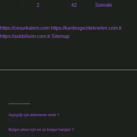
Yazı
1
2
…
42
Sonraki
sayfalaması
https://cesurkalem.com
https://kardesgezitekneleri.com.tr
https://askbilisim.com.tr
Sitemap
Sidebar
Son Yazılar
Ayçiçeği için tekerleme nedir ?
Ağustos 5, 2026
Bulgur pilavı için en iyi bulgur hangisi ?
Ağustos 4, 2026