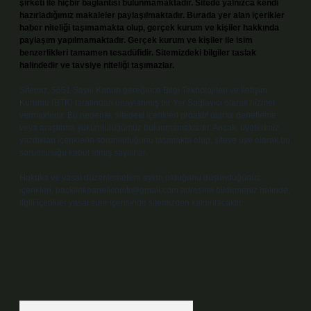
şirketi ile hiçbir bağlantısı bulunmamaktadır. Sitede yalnızca kendi
hazırladığımız makaleler paylaşılmaktadır. Burada yer alan içerikler
haber niteliği taşımamakta olup, gerçek kurum ve kişiler hakkında
paylaşım yapılmamaktadır. Gerçek kurum ve kişiler ile isim
benzerlikleri tamamen tesadüfidir. Sitemizdeki bilgiler taslak
halindedir ve tavsiye niteliği taşımazlar.
Sitemiz, 5651 Sayılı Kanun gereğince Bilgi Teknolojileri ve İletişim
Kurumu (BTK) tarafından onaylanmış bir Yer Sağlayıcı olarak hizmet
vermektedir. Bu nedenle, sitedeki içerikleri proaktif olarak denetleme
veya araştırma yükümlülüğümüz bulunmamaktadır. Ancak, üyelerimiz
yazdıkları içeriklerin sorumluluğunu taşımakta olup, siteye üye olarak bu
sorumluluğu kabul etmiş sayılırlar.
Hukuka ve yasal düzenlemelere aykırı olduğunu düşündüğünüz
içerikleri,
backlinkpanelicomtr@gmail.com
adresine bildirmeniz halinde,
ilgili içerikler yasal süre içerisinde sitemizden kaldırılacaktır.
Arama