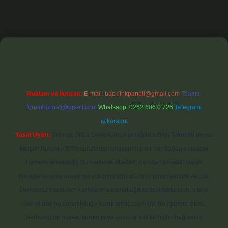
t
Reklam ve İletişim:
E-mail:
backlinkpaneli@gmail.com
Teams:
forumhizmeti@gmail.com
Whatsapp: 0262 606 0 726
Telegram:
@karabul
Yasal Uyarı:
Sitemiz, 5651 Sayılı Kanun gereğince Bilgi Teknolojileri ve
İletişim Kurumu (BTK) tarafından onaylanmış bir Yer Sağlayıcı olarak
hizmet vermektedir. Bu nedenle, sitedeki içerikleri proaktif olarak
denetleme veya araştırma yükümlülüğümüz bulunmamaktadır. Ancak,
üyelerimiz yazdıkları içeriklerin sorumluluğunu taşımakta olup, siteye
üye olarak bu sorumluluğu kabul etmiş sayılırlar. Bu internet sitesi,
herhangi bir marka, kurum veya şahıs şirketi ile hiçbir bağlantısı