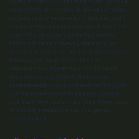
Araçta Hız Limitörü Olduğunu Nasıl Anlarız? Bir Teknik
Sorudan Felsefi Bir Yolculuğa Bir gün yolda ilerlerken
gaz pedalına biraz daha bastığınızı, fakat aracın belirli
bir hızın üzerine çıkmadığını hayal edin. İlk tepkiniz ne
olurdu? Motorun arızalandığını mı düşünürdünüz,
elektronik bir sistemin devreye girdiğini mi, yoksa
aracın sizi sizden daha iyi “bildiğini” mi hissederdiniz?
Daha ilginç olan ise şu sorudur: Bir sınırla
karşılaştığımızda gerçekten sınırın varlığını mı fark
ederiz, yoksa yalnızca kendi beklentilerimizin
gerçekleşmediğini mi anlarız? İnsanlık tarihinin büyük
bir kısmı görünmeyen sınırları anlamaya çalışmakla
geçti. Bazen doğa yasaları, bazen ahlaki ilkeler, bazen
de teknolojik sistemler bize durmamız gereken
noktaları hatırlattı.…