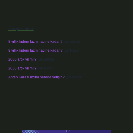
Son yorumlar
8 yıllık kıdem tazminatı ne kadar ?
için
admin
8 yıllık kıdem tazminatı ne kadar ?
için
Nazan
2030 artık yıl mı ?
için
admin
2030 artık yıl mı ?
için
Pınar
Antep Karası üzüm nerede yetişir ?
için
admin