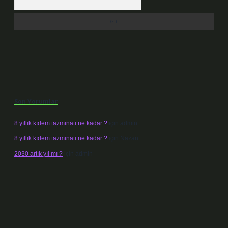
Son Yorumlar
8 yıllık kıdem tazminatı ne kadar ?
için
admin
8 yıllık kıdem tazminatı ne kadar ?
için
Nazan
2030 artık yıl mı ?
için
admin