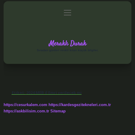
menüyü
Anasayfa
Gizlilik Politikası
Yasal Uyarı
aç
Hakkımızda
Meraklı Durak
Sıradan günleri renkli kılan küçük bilgiler.
Etiket:
2024 MEB il Emri verilecek mi
https://cesurkalem.com
https://kardesgezitekneleri.com.tr
https://askbilisim.com.tr
Sitemap