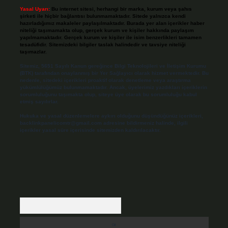
Yasal Uyarı:
Bu internet sitesi, herhangi bir marka, kurum veya şahıs
şirketi ile hiçbir bağlantısı bulunmamaktadır. Sitede yalnızca kendi
hazırladığımız makaleler paylaşılmaktadır. Burada yer alan içerikler haber
niteliği taşımamakta olup, gerçek kurum ve kişiler hakkında paylaşım
yapılmamaktadır. Gerçek kurum ve kişiler ile isim benzerlikleri tamamen
tesadüfidir. Sitemizdeki bilgiler taslak halindedir ve tavsiye niteliği
taşımazlar.
Sitemiz, 5651 Sayılı Kanun gereğince Bilgi Teknolojileri ve İletişim Kurumu
(BTK) tarafından onaylanmış bir Yer Sağlayıcı olarak hizmet vermektedir. Bu
nedenle, sitedeki içerikleri proaktif olarak denetleme veya araştırma
yükümlülüğümüz bulunmamaktadır. Ancak, üyelerimiz yazdıkları içeriklerin
sorumluluğunu taşımakta olup, siteye üye olarak bu sorumluluğu kabul
etmiş sayılırlar.
Hukuka ve yasal düzenlemelere aykırı olduğunu düşündüğünüz içerikleri,
backlinkpanelicomtr@gmail.com
adresine bildirmeniz halinde, ilgili
içerikler yasal süre içerisinde sitemizden kaldırılacaktır.
Arama