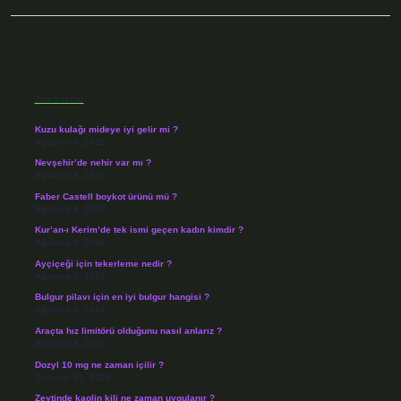
Sidebar
Son Yazılar
Kuzu kulağı mideye iyi gelir mi ?
Ağustos 8, 2026
Nevşehir’de nehir var mı ?
Ağustos 8, 2026
Faber Castell boykot ürünü mü ?
Ağustos 6, 2026
Kur’an-ı Kerim’de tek ismi geçen kadın kimdir ?
Ağustos 6, 2026
Ayçiçeği için tekerleme nedir ?
Ağustos 5, 2026
Bulgur pilavı için en iyi bulgur hangisi ?
Ağustos 4, 2026
Araçta hız limitörü olduğunu nasıl anlarız ?
Ağustos 4, 2026
Dozyl 10 mg ne zaman içilir ?
Temmuz 30, 2026
Zeytinde kaolin kili ne zaman uygulanır ?