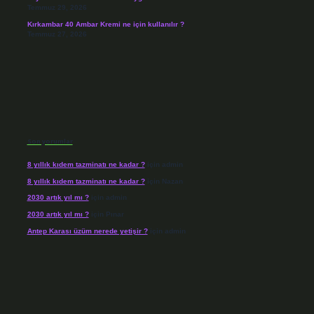
Temmuz 29, 2026
Kırkambar 40 Ambar Kremi ne için kullanılır ?
Temmuz 27, 2026
Son yorumlar
8 yıllık kıdem tazminatı ne kadar ?
için
admin
8 yıllık kıdem tazminatı ne kadar ?
için
Nazan
2030 artık yıl mı ?
için
admin
2030 artık yıl mı ?
için
Pınar
Antep Karası üzüm nerede yetişir ?
için
admin