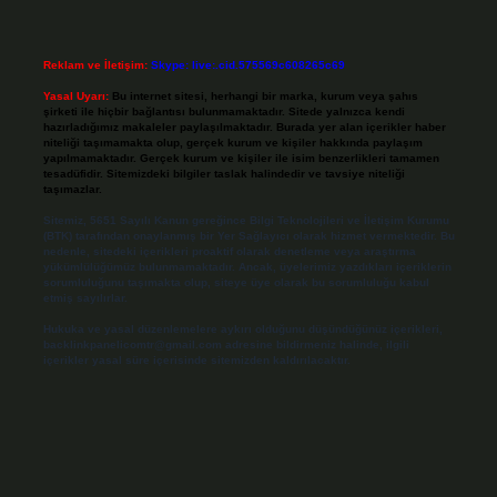
Reklam ve İletişim:
Skype: live:.cid.575569c608265c69
Yasal Uyarı:
Bu internet sitesi, herhangi bir marka, kurum veya şahıs
şirketi ile hiçbir bağlantısı bulunmamaktadır. Sitede yalnızca kendi
hazırladığımız makaleler paylaşılmaktadır. Burada yer alan içerikler haber
niteliği taşımamakta olup, gerçek kurum ve kişiler hakkında paylaşım
yapılmamaktadır. Gerçek kurum ve kişiler ile isim benzerlikleri tamamen
tesadüfidir. Sitemizdeki bilgiler taslak halindedir ve tavsiye niteliği
taşımazlar.
Sitemiz, 5651 Sayılı Kanun gereğince Bilgi Teknolojileri ve İletişim Kurumu
(BTK) tarafından onaylanmış bir Yer Sağlayıcı olarak hizmet vermektedir. Bu
nedenle, sitedeki içerikleri proaktif olarak denetleme veya araştırma
yükümlülüğümüz bulunmamaktadır. Ancak, üyelerimiz yazdıkları içeriklerin
sorumluluğunu taşımakta olup, siteye üye olarak bu sorumluluğu kabul
etmiş sayılırlar.
Hukuka ve yasal düzenlemelere aykırı olduğunu düşündüğünüz içerikleri,
backlinkpanelicomtr@gmail.com
adresine bildirmeniz halinde, ilgili
içerikler yasal süre içerisinde sitemizden kaldırılacaktır.