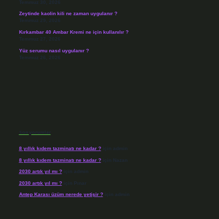
Temmuz 30, 2026
Zeytinde kaolin kili ne zaman uygulanır ?
Temmuz 29, 2026
Kırkambar 40 Ambar Kremi ne için kullanılır ?
Temmuz 27, 2026
Yüz serumu nasıl uygulanır ?
Temmuz 26, 2026
Son yorumlar
8 yıllık kıdem tazminatı ne kadar ?
için
admin
8 yıllık kıdem tazminatı ne kadar ?
için
Nazan
2030 artık yıl mı ?
için
admin
2030 artık yıl mı ?
için
Pınar
Antep Karası üzüm nerede yetişir ?
için
admin