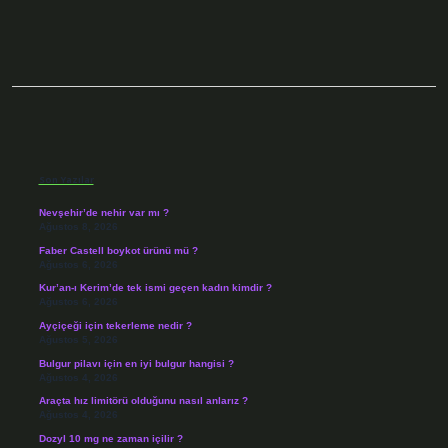
Sidebar
Son Yazılar
Nevşehir’de nehir var mı ?
Ağustos 8, 2026
Faber Castell boykot ürünü mü ?
Ağustos 6, 2026
Kur’an-ı Kerim’de tek ismi geçen kadın kimdir ?
Ağustos 6, 2026
Ayçiçeği için tekerleme nedir ?
Ağustos 5, 2026
Bulgur pilavı için en iyi bulgur hangisi ?
Ağustos 4, 2026
Araçta hız limitörü olduğunu nasıl anlarız ?
Ağustos 4, 2026
Dozyl 10 mg ne zaman içilir ?