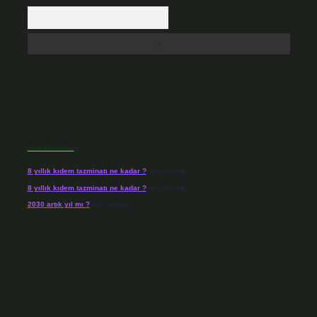
Arama
Son Yorumlar
8 yıllık kıdem tazminatı ne kadar ?
için
admin
8 yıllık kıdem tazminatı ne kadar ?
için
Nazan
2030 artık yıl mı ?
için
admin