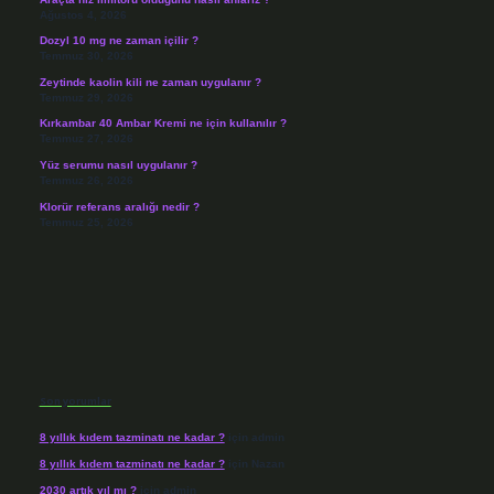
Ağustos 4, 2026
Dozyl 10 mg ne zaman içilir ?
Temmuz 30, 2026
Zeytinde kaolin kili ne zaman uygulanır ?
Temmuz 29, 2026
Kırkambar 40 Ambar Kremi ne için kullanılır ?
Temmuz 27, 2026
Yüz serumu nasıl uygulanır ?
Temmuz 26, 2026
Klorür referans aralığı nedir ?
Temmuz 25, 2026
Son yorumlar
8 yıllık kıdem tazminatı ne kadar ?
için
admin
8 yıllık kıdem tazminatı ne kadar ?
için
Nazan
2030 artık yıl mı ?
için
admin