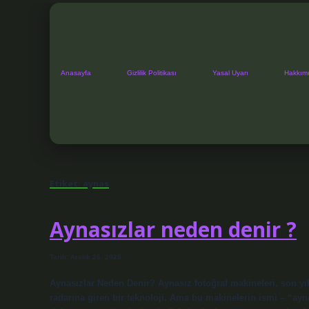
Anasayfa
Gizlilik Politikası
Yasal Uyarı
Hakkım
Etiket:
aynas
Aynasızlar neden denir ?
Tarih: Aralık 26, 2025
Aynasızlar Neden Denir? Aynasız fotoğraf makineleri, son yıl
radarına giren bir teknoloji. Ama bu makinelerin ismi – “ayna