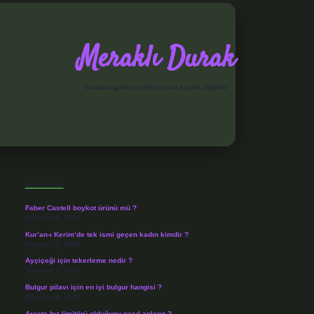
Meraklı Durak
Sıradan günleri renkli kılan küçük bilgiler.
Sidebar
elexbet
Son Yazılar
Faber Castell boykot ürünü mü ?
Ağustos 6, 2026
Kur’an-ı Kerim’de tek ismi geçen kadın kimdir ?
Ağustos 6, 2026
Ayçiçeği için tekerleme nedir ?
Ağustos 5, 2026
Bulgur pilavı için en iyi bulgur hangisi ?
Ağustos 4, 2026
Araçta hız limitörü olduğunu nasıl anlarız ?