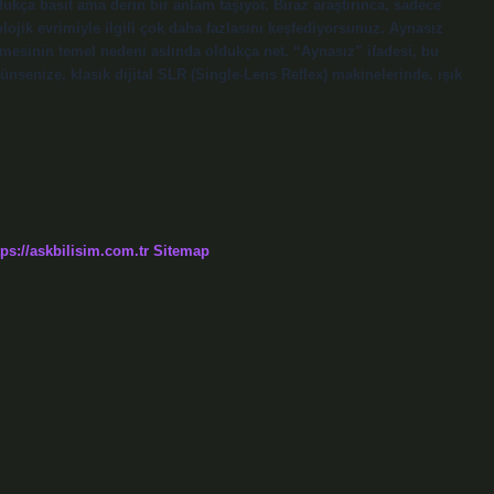
ukça basit ama derin bir anlam taşıyor. Biraz araştırınca, sadece
olojik evrimiyle ilgili çok daha fazlasını keşfediyorsunuz. Aynasız
mesinin temel nedeni aslında oldukça net. “Aynasız” ifadesi, bu
nsenize, klasik dijital SLR (Single-Lens Reflex) makinelerinde, ışık
tps://askbilisim.com.tr
Sitemap