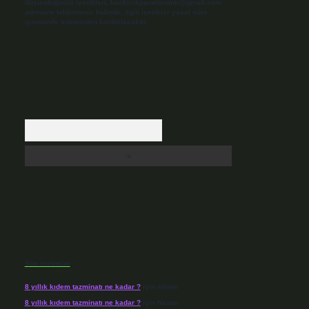
düşündüğünüz içerikleri,
backlinkpanelicomtr@gmail.com
adresine bildirmeniz halinde, ilgili içerikler yasal süre
içerisinde sitemizden kaldırılacaktır.
Arama
Son Yorumlar
8 yıllık kıdem tazminatı ne kadar ?
için
admin
8 yıllık kıdem tazminatı ne kadar ?
için
Nazan