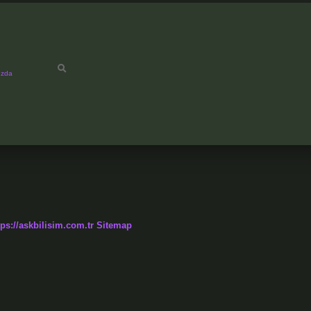
ızda
tps://askbilisim.com.tr
Sitemap