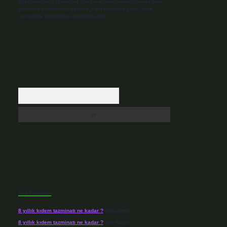
düşündüğünüz içerikleri,
backlinkpanelicomtr@gmail.com
adresine bildirmeniz halinde, ilgili içerikler yasal süre
içerisinde sitemizden kaldırılacaktır.
Arama
Son Yorumlar
8 yıllık kıdem tazminatı ne kadar ?
için
admin
8 yıllık kıdem tazminatı ne kadar ?
için
Nazan