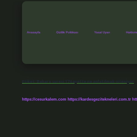
Anasayfa
Gizlilik Politikası
Yasal Uyarı
Hakkım
Etiket:
Bakara suresi 174 ayette ne anlatılmak isteniyor
https://cesurkalem.com
https://kardesgezitekneleri.com.tr
ht