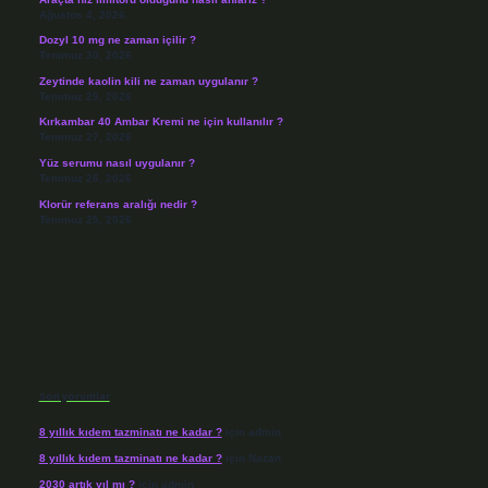
Ağustos 4, 2026
Dozyl 10 mg ne zaman içilir ?
Temmuz 30, 2026
Zeytinde kaolin kili ne zaman uygulanır ?
Temmuz 29, 2026
Kırkambar 40 Ambar Kremi ne için kullanılır ?
Temmuz 27, 2026
Yüz serumu nasıl uygulanır ?
Temmuz 26, 2026
Klorür referans aralığı nedir ?
Temmuz 25, 2026
Son yorumlar
8 yıllık kıdem tazminatı ne kadar ?
için
admin
8 yıllık kıdem tazminatı ne kadar ?
için
Nazan
2030 artık yıl mı ?
için
admin