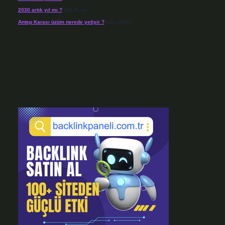
2030 artık yıl mı ?
için
Pınar
Antep Karası üzüm nerede yetişir ?
için
admin