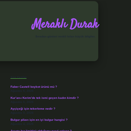
Meraklı Durak
Sıradan günleri renkli kılan küçük bilgiler.
Sidebar
elexbet
Son Yazılar
Faber Castell boykot ürünü mü ?
Ağustos 6, 2026
Kur’an-ı Kerim’de tek ismi geçen kadın kimdir ?
Ağustos 6, 2026
Ayçiçeği için tekerleme nedir ?
Ağustos 5, 2026
Bulgur pilavı için en iyi bulgur hangisi ?
Ağustos 4, 2026
Araçta hız limitörü olduğunu nasıl anlarız ?