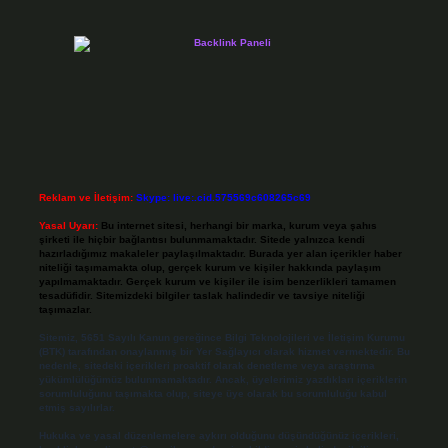
Reklam ve İletişim:
Skype: live:.cid.575569c608265c69
Yasal Uyarı:
Bu internet sitesi, herhangi bir marka, kurum veya şahıs
şirketi ile hiçbir bağlantısı bulunmamaktadır. Sitede yalnızca kendi
hazırladığımız makaleler paylaşılmaktadır. Burada yer alan içerikler haber
niteliği taşımamakta olup, gerçek kurum ve kişiler hakkında paylaşım
yapılmamaktadır. Gerçek kurum ve kişiler ile isim benzerlikleri tamamen
tesadüfidir. Sitemizdeki bilgiler taslak halindedir ve tavsiye niteliği
taşımazlar.
Sitemiz, 5651 Sayılı Kanun gereğince Bilgi Teknolojileri ve İletişim Kurumu
(BTK) tarafından onaylanmış bir Yer Sağlayıcı olarak hizmet vermektedir. Bu
nedenle, sitedeki içerikleri proaktif olarak denetleme veya araştırma
yükümlülüğümüz bulunmamaktadır. Ancak, üyelerimiz yazdıkları içeriklerin
sorumluluğunu taşımakta olup, siteye üye olarak bu sorumluluğu kabul
etmiş sayılırlar.
Hukuka ve yasal düzenlemelere aykırı olduğunu düşündüğünüz içerikleri,