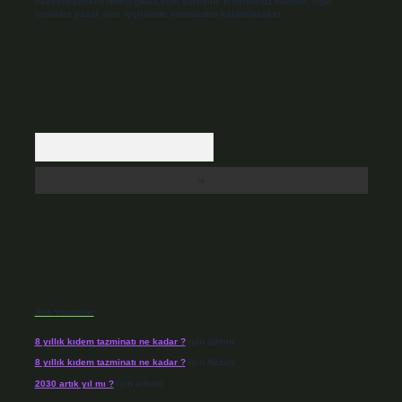
backlinkpanelicomtr@gmail.com
adresine bildirmeniz halinde, ilgili
içerikler yasal süre içerisinde sitemizden kaldırılacaktır.
Arama
Son Yorumlar
8 yıllık kıdem tazminatı ne kadar ?
için
admin
8 yıllık kıdem tazminatı ne kadar ?
için
Nazan
2030 artık yıl mı ?
için
admin