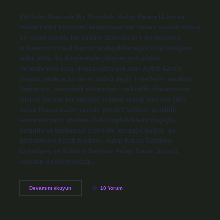
Kültürler Arasında Bir Yolculuk: Antep Karası Üzümün
İzinde Farklı kültürleri keşfetmeye her zaman hevesli olmuş
bir insan olarak, bir yudum üzümün bile bir toplumu
anlamamıza nasıl kapılar aralayabileceğini düşündüğüm
anlar oldu. Bu düşünceyle çıktığım yolculukta,
Anadolu’nun kara altınlarından biri olan Antep Karası
üzümü, sadece bir tarım ürünü değil; ritüellerin, akrabalık
bağlarının, ekonomik sistemlerin ve kimlik oluşumunun
izlerini taşıyan bir kültürel sembol olarak karşıma çıktı.
Antep Karası üzüm nerede yetişir? kültürel görelilik
sorusuna yanıt ararken, farklı toplulukların doğayla,
üretimle ve toplumsal ilişkilerle kurduğu bağları da
gözlemleme fırsatı buldum. Antep Karası Üzümün
Coğrafyası ve Kültürel Bağlamı Antep Karası üzümü,
adından da anlaşılacağı…
Antep
Devamını okuyun
10 Yorum
Karası
üzüm
nerede
yetişir