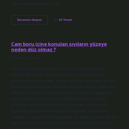
konu almakla kalmaz, aynı…
Breaking
Devamını okuyun
10 Yorum
Bad’ın
Türkçesi
nedir
?
Cam boru içine konulan sıvıların yüzeye
neden düz olmaz ?
Tarih: Mart 10, 2026
Cam Boru İçine Konulan Sıvıların Yüzeyi Neden Düz
Olmaz? Bir sabah ofiste, hesaplar ve veri analizleri
arasında kaybolmuşken, birden kafamda çok garip bir soru
belirdi: Cam boru içine konulan sıvıların yüzeyi neden düz
olmaz? Aslında bu soru, fiziksel bir merak olmaktan çok,
bir çocukluk hatırasına kadar gidiyordu. Hatırlıyorum,
küçükken evdeki eski borularla oynarken, sıvıları içine
doldurup yüzeyin nasıl eğildiğini izlerdim. Ama şimdi,
yetişkin bir gözle düşündüğümde, bu basit sorunun altında
aslında birçok fiziksel gerçek yatıyordu. Ve ben de bunu