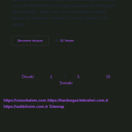
durun bir dakika! Ben size böyle akademik bir dilde yanıt
vermeyeceğim. Hadi gelin, biraz da arkadaş sohbeti
havasında, kaybolan vakitlerin arasında eğlenceli bir
cevap…
Alak
Devamını okuyun
12 Yorum
Suresi
hangi
dağda
inmiştir
?
Yazı
Önceki
1
2
3
…
15
Sonraki
sayfalaması
https://cesurkalem.com
https://kardesgezitekneleri.com.tr
https://askbilisim.com.tr
Sitemap