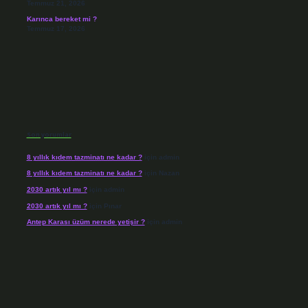
Temmuz 21, 2026
Karınca bereket mi ?
Temmuz 17, 2026
Son yorumlar
8 yıllık kıdem tazminatı ne kadar ?
için
admin
8 yıllık kıdem tazminatı ne kadar ?
için
Nazan
2030 artık yıl mı ?
için
admin
2030 artık yıl mı ?
için
Pınar
Antep Karası üzüm nerede yetişir ?
için
admin