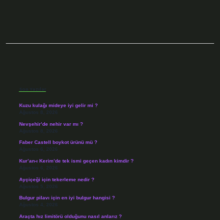
Sidebar
Son Yazılar
Kuzu kulağı mideye iyi gelir mi ?
Ağustos 8, 2026
Nevşehir’de nehir var mı ?
Ağustos 8, 2026
Faber Castell boykot ürünü mü ?
Ağustos 6, 2026
Kur’an-ı Kerim’de tek ismi geçen kadın kimdir ?
Ağustos 6, 2026
Ayçiçeği için tekerleme nedir ?
Ağustos 5, 2026
Bulgur pilavı için en iyi bulgur hangisi ?
Ağustos 4, 2026
Araçta hız limitörü olduğunu nasıl anlarız ?