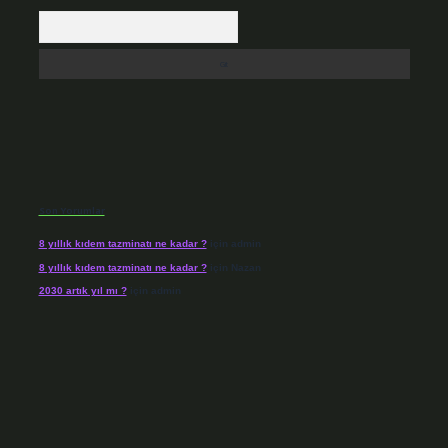
Arama
Son Yorumlar
8 yıllık kıdem tazminatı ne kadar ?
için
admin
8 yıllık kıdem tazminatı ne kadar ?
için
Nazan
2030 artık yıl mı ?
için
admin