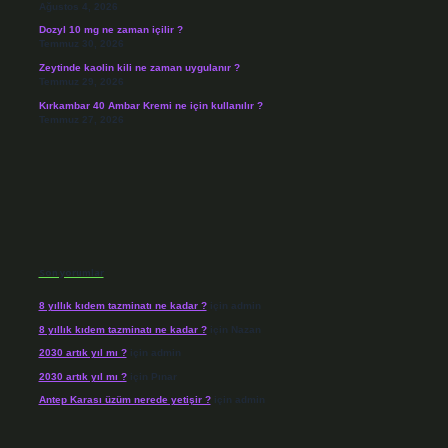
Ağustos 4, 2026
Dozyl 10 mg ne zaman içilir ?
Temmuz 30, 2026
Zeytinde kaolin kili ne zaman uygulanır ?
Temmuz 29, 2026
Kırkambar 40 Ambar Kremi ne için kullanılır ?
Temmuz 27, 2026
Son yorumlar
8 yıllık kıdem tazminatı ne kadar ?
için
admin
8 yıllık kıdem tazminatı ne kadar ?
için
Nazan
2030 artık yıl mı ?
için
admin
2030 artık yıl mı ?
için
Pınar
Antep Karası üzüm nerede yetişir ?
için
admin