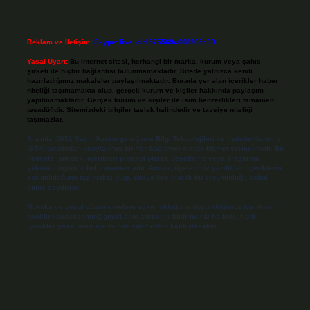
Reklam ve İletişim:
Skype: live:.cid.575569c608265c69
Yasal Uyarı:
Bu internet sitesi, herhangi bir marka, kurum veya şahıs
şirketi ile hiçbir bağlantısı bulunmamaktadır. Sitede yalnızca kendi
hazırladığımız makaleler paylaşılmaktadır. Burada yer alan içerikler haber
niteliği taşımamakta olup, gerçek kurum ve kişiler hakkında paylaşım
yapılmamaktadır. Gerçek kurum ve kişiler ile isim benzerlikleri tamamen
tesadüfidir. Sitemizdeki bilgiler taslak halindedir ve tavsiye niteliği
taşımazlar.
Sitemiz, 5651 Sayılı Kanun gereğince Bilgi Teknolojileri ve İletişim Kurumu
(BTK) tarafından onaylanmış bir Yer Sağlayıcı olarak hizmet vermektedir. Bu
nedenle, sitedeki içerikleri proaktif olarak denetleme veya araştırma
yükümlülüğümüz bulunmamaktadır. Ancak, üyelerimiz yazdıkları içeriklerin
sorumluluğunu taşımakta olup, siteye üye olarak bu sorumluluğu kabul
etmiş sayılırlar.
Hukuka ve yasal düzenlemelere aykırı olduğunu düşündüğünüz içerikleri,
backlinkpanelicomtr@gmail.com
adresine bildirmeniz halinde, ilgili
içerikler yasal süre içerisinde sitemizden kaldırılacaktır.