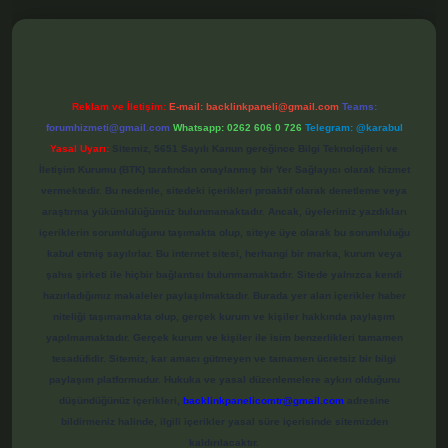
bet
Reklam ve İletişim:
E-mail:
backlinkpaneli@gmail.com
Teams:
forumhizmeti@gmail.com
Whatsapp: 0262 606 0 726
Telegram: @karabul
Yasal Uyarı:
Sitemiz, 5651 Sayılı Kanun gereğince Bilgi Teknolojileri ve
İletişim Kurumu (BTK) tarafından onaylanmış bir Yer Sağlayıcı olarak hizmet
vermektedir. Bu nedenle, sitedeki içerikleri proaktif olarak denetleme veya
araştırma yükümlülüğümüz bulunmamaktadır. Ancak, üyelerimiz yazdıkları
içeriklerin sorumluluğunu taşımakta olup, siteye üye olarak bu sorumluluğu
kabul etmiş sayılırlar. Bu internet sitesi, herhangi bir marka, kurum veya
şahıs şirketi ile hiçbir bağlantısı bulunmamaktadır. Sitede yalnızca kendi
hazırladığımız makaleler paylaşılmaktadır. Burada yer alan içerikler haber
niteliği taşımamakta olup, gerçek kurum ve kişiler hakkında paylaşım
yapılmamaktadır. Gerçek kurum ve kişiler ile isim benzerlikleri tamamen
tesadüfidir. Sitemiz, kar amacı gütmeyen ve tamamen ücretsiz bir bilgi
paylaşım platformudur. Hukuka ve yasal düzenlemelere aykırı olduğunu
düşündüğünüz içerikleri,
backlinkpanelicomtr@gmail.com
adresine
bildirmeniz halinde, ilgili içerikler yasal süre içerisinde sitemizden
kaldırılacaktır.