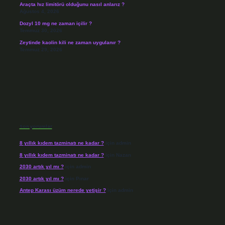
Araçta hız limitörü olduğunu nasıl anlarız ?
Ağustos 4, 2026
Dozyl 10 mg ne zaman içilir ?
Temmuz 30, 2026
Zeytinde kaolin kili ne zaman uygulanır ?
Temmuz 29, 2026
Son yorumlar
8 yıllık kıdem tazminatı ne kadar ?
için
admin
8 yıllık kıdem tazminatı ne kadar ?
için
Nazan
2030 artık yıl mı ?
için
admin
2030 artık yıl mı ?
için
Pınar
Antep Karası üzüm nerede yetişir ?
için
admin