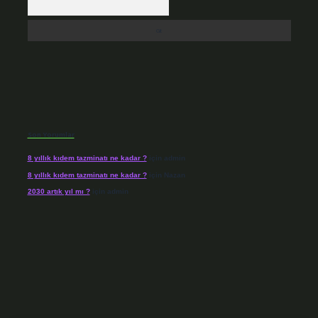
Son Yorumlar
8 yıllık kıdem tazminatı ne kadar ?
için
admin
8 yıllık kıdem tazminatı ne kadar ?
için
Nazan
2030 artık yıl mı ?
için
admin