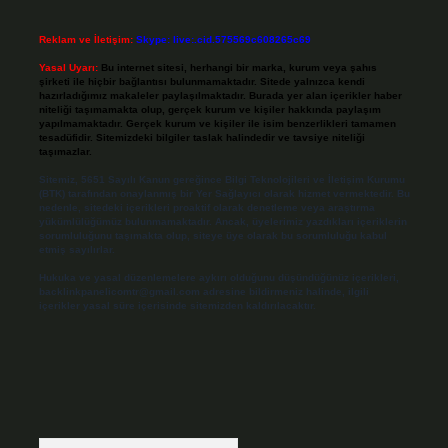
Reklam ve İletişim:
Skype: live:.cid.575569c608265c69
Yasal Uyarı:
Bu internet sitesi, herhangi bir marka, kurum veya şahıs
şirketi ile hiçbir bağlantısı bulunmamaktadır. Sitede yalnızca kendi
hazırladığımız makaleler paylaşılmaktadır. Burada yer alan içerikler haber
niteliği taşımamakta olup, gerçek kurum ve kişiler hakkında paylaşım
yapılmamaktadır. Gerçek kurum ve kişiler ile isim benzerlikleri tamamen
tesadüfidir. Sitemizdeki bilgiler taslak halindedir ve tavsiye niteliği
taşımazlar.
Sitemiz, 5651 Sayılı Kanun gereğince Bilgi Teknolojileri ve İletişim Kurumu
(BTK) tarafından onaylanmış bir Yer Sağlayıcı olarak hizmet vermektedir. Bu
nedenle, sitedeki içerikleri proaktif olarak denetleme veya araştırma
yükümlülüğümüz bulunmamaktadır. Ancak, üyelerimiz yazdıkları içeriklerin
sorumluluğunu taşımakta olup, siteye üye olarak bu sorumluluğu kabul
etmiş sayılırlar.
Hukuka ve yasal düzenlemelere aykırı olduğunu düşündüğünüz içerikleri,
backlinkpanelicomtr@gmail.com
adresine bildirmeniz halinde, ilgili
içerikler yasal süre içerisinde sitemizden kaldırılacaktır.
Arama