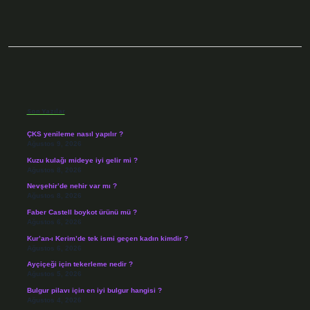
Sidebar
Son Yazılar
ÇKS yenileme nasıl yapılır ?
Ağustos 9, 2026
Kuzu kulağı mideye iyi gelir mi ?
Ağustos 8, 2026
Nevşehir’de nehir var mı ?
Ağustos 8, 2026
Faber Castell boykot ürünü mü ?
Ağustos 6, 2026
Kur’an-ı Kerim’de tek ismi geçen kadın kimdir ?
Ağustos 6, 2026
Ayçiçeği için tekerleme nedir ?
Ağustos 5, 2026
Bulgur pilavı için en iyi bulgur hangisi ?
Ağustos 4, 2026