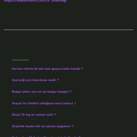
https://askbilisim.com.tr
Sitemap
Sidebar
Son Yazılar
Kur’an-ı Kerim’de tek ismi geçen kadın kimdir ?
Ağustos 6, 2026
Ayçiçeği için tekerleme nedir ?
Ağustos 5, 2026
Bulgur pilavı için en iyi bulgur hangisi ?
Ağustos 4, 2026
Araçta hız limitörü olduğunu nasıl anlarız ?
Ağustos 4, 2026
Dozyl 10 mg ne zaman içilir ?
Temmuz 30, 2026
Zeytinde kaolin kili ne zaman uygulanır ?
Temmuz 29, 2026