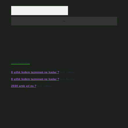
Arama
Son Yorumlar
8 yıllık kıdem tazminatı ne kadar ?
için
admin
8 yıllık kıdem tazminatı ne kadar ?
için
Nazan
2030 artık yıl mı ?
için
admin