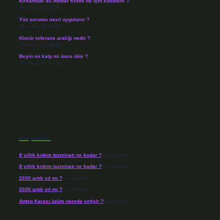
Kırkambar 40 Ambar Kremi ne için kullanılır ?
Temmuz 27, 2026
Yüz serumu nasıl uygulanır ?
Temmuz 26, 2026
Klorür referans aralığı nedir ?
Temmuz 25, 2026
Beyin mi kalp mi önce ölür ?
Temmuz 21, 2026
Son yorumlar
8 yıllık kıdem tazminatı ne kadar ?
için
admin
8 yıllık kıdem tazminatı ne kadar ?
için
Nazan
2030 artık yıl mı ?
için
admin
2030 artık yıl mı ?
için
Pınar
Antep Karası üzüm nerede yetişir ?
için
admin