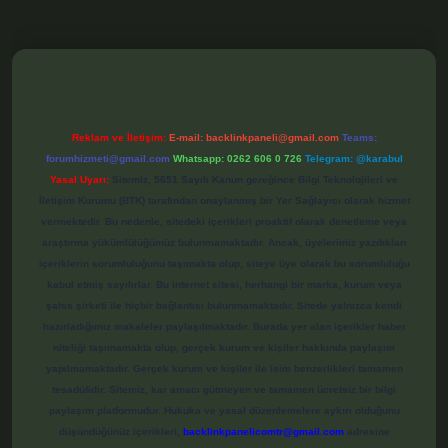
et
Reklam ve İletişim:
E-mail:
backlinkpaneli@gmail.com
Teams:
forumhizmeti@gmail.com
Whatsapp: 0262 606 0 726
Telegram: @karabul
Yasal Uyarı:
Sitemiz, 5651 Sayılı Kanun gereğince Bilgi Teknolojileri ve
İletişim Kurumu (BTK) tarafından onaylanmış bir Yer Sağlayıcı olarak hizmet
vermektedir. Bu nedenle, sitedeki içerikleri proaktif olarak denetleme veya
araştırma yükümlülüğümüz bulunmamaktadır. Ancak, üyelerimiz yazdıkları
içeriklerin sorumluluğunu taşımakta olup, siteye üye olarak bu sorumluluğu
kabul etmiş sayılırlar. Bu internet sitesi, herhangi bir marka, kurum veya
şahıs şirketi ile hiçbir bağlantısı bulunmamaktadır. Sitede yalnızca kendi
hazırladığımız makaleler paylaşılmaktadır. Burada yer alan içerikler haber
niteliği taşımamakta olup, gerçek kurum ve kişiler hakkında paylaşım
yapılmamaktadır. Gerçek kurum ve kişiler ile isim benzerlikleri tamamen
tesadüfidir. Sitemiz, kar amacı gütmeyen ve tamamen ücretsiz bir bilgi
paylaşım platformudur. Hukuka ve yasal düzenlemelere aykırı olduğunu
düşündüğünüz içerikleri,
backlinkpanelicomtr@gmail.com
adresine