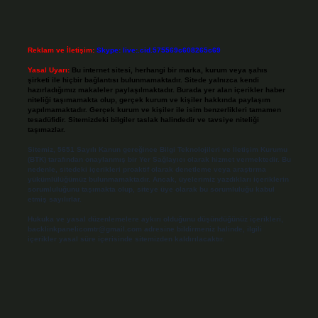
Reklam ve İletişim:
Skype: live:.cid.575569c608265c69
Yasal Uyarı:
Bu internet sitesi, herhangi bir marka, kurum veya şahıs
şirketi ile hiçbir bağlantısı bulunmamaktadır. Sitede yalnızca kendi
hazırladığımız makaleler paylaşılmaktadır. Burada yer alan içerikler haber
niteliği taşımamakta olup, gerçek kurum ve kişiler hakkında paylaşım
yapılmamaktadır. Gerçek kurum ve kişiler ile isim benzerlikleri tamamen
tesadüfidir. Sitemizdeki bilgiler taslak halindedir ve tavsiye niteliği
taşımazlar.
Sitemiz, 5651 Sayılı Kanun gereğince Bilgi Teknolojileri ve İletişim Kurumu
(BTK) tarafından onaylanmış bir Yer Sağlayıcı olarak hizmet vermektedir. Bu
nedenle, sitedeki içerikleri proaktif olarak denetleme veya araştırma
yükümlülüğümüz bulunmamaktadır. Ancak, üyelerimiz yazdıkları içeriklerin
sorumluluğunu taşımakta olup, siteye üye olarak bu sorumluluğu kabul
etmiş sayılırlar.
Hukuka ve yasal düzenlemelere aykırı olduğunu düşündüğünüz içerikleri,
backlinkpanelicomtr@gmail.com
adresine bildirmeniz halinde, ilgili
içerikler yasal süre içerisinde sitemizden kaldırılacaktır.