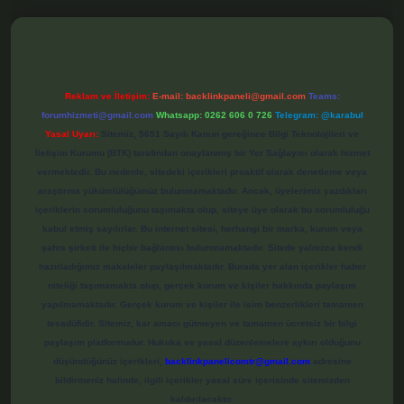
et
Reklam ve İletişim:
E-mail:
backlinkpaneli@gmail.com
Teams:
forumhizmeti@gmail.com
Whatsapp: 0262 606 0 726
Telegram: @karabul
Yasal Uyarı:
Sitemiz, 5651 Sayılı Kanun gereğince Bilgi Teknolojileri ve
İletişim Kurumu (BTK) tarafından onaylanmış bir Yer Sağlayıcı olarak hizmet
vermektedir. Bu nedenle, sitedeki içerikleri proaktif olarak denetleme veya
araştırma yükümlülüğümüz bulunmamaktadır. Ancak, üyelerimiz yazdıkları
içeriklerin sorumluluğunu taşımakta olup, siteye üye olarak bu sorumluluğu
kabul etmiş sayılırlar. Bu internet sitesi, herhangi bir marka, kurum veya
şahıs şirketi ile hiçbir bağlantısı bulunmamaktadır. Sitede yalnızca kendi
hazırladığımız makaleler paylaşılmaktadır. Burada yer alan içerikler haber
niteliği taşımamakta olup, gerçek kurum ve kişiler hakkında paylaşım
yapılmamaktadır. Gerçek kurum ve kişiler ile isim benzerlikleri tamamen
tesadüfidir. Sitemiz, kar amacı gütmeyen ve tamamen ücretsiz bir bilgi
paylaşım platformudur. Hukuka ve yasal düzenlemelere aykırı olduğunu
düşündüğünüz içerikleri,
backlinkpanelicomtr@gmail.com
adresine
bildirmeniz halinde, ilgili içerikler yasal süre içerisinde sitemizden
kaldırılacaktır.