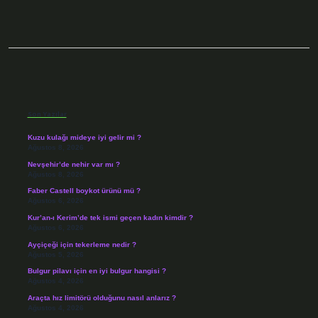
Sidebar
Son Yazılar
Kuzu kulağı mideye iyi gelir mi ?
Ağustos 8, 2026
Nevşehir’de nehir var mı ?
Ağustos 8, 2026
Faber Castell boykot ürünü mü ?
Ağustos 6, 2026
Kur’an-ı Kerim’de tek ismi geçen kadın kimdir ?
Ağustos 6, 2026
Ayçiçeği için tekerleme nedir ?
Ağustos 5, 2026
Bulgur pilavı için en iyi bulgur hangisi ?
Ağustos 4, 2026
Araçta hız limitörü olduğunu nasıl anlarız ?
Ağustos 4, 2026