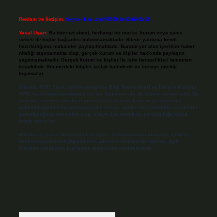
Reklam ve İletişim:
Skype: live:.cid.575569c608265c69
Yasal Uyarı:
Bu internet sitesi, herhangi bir marka, kurum veya şahıs
şirketi ile hiçbir bağlantısı bulunmamaktadır. Sitede yalnızca kendi
hazırladığımız makaleler paylaşılmaktadır. Burada yer alan içerikler haber
niteliği taşımamakta olup, gerçek kurum ve kişiler hakkında paylaşım
yapılmamaktadır. Gerçek kurum ve kişiler ile isim benzerlikleri tamamen
tesadüfidir. Sitemizdeki bilgiler taslak halindedir ve tavsiye niteliği
taşımazlar.
Sitemiz, 5651 Sayılı Kanun gereğince Bilgi Teknolojileri ve İletişim Kurumu
(BTK) tarafından onaylanmış bir Yer Sağlayıcı olarak hizmet vermektedir. Bu
nedenle, sitedeki içerikleri proaktif olarak denetleme veya araştırma
yükümlülüğümüz bulunmamaktadır. Ancak, üyelerimiz yazdıkları içeriklerin
sorumluluğunu taşımakta olup, siteye üye olarak bu sorumluluğu kabul
etmiş sayılırlar.
Hukuka ve yasal düzenlemelere aykırı olduğunu düşündüğünüz içerikleri,
backlinkpanelicomtr@gmail.com
adresine bildirmeniz halinde, ilgili
içerikler yasal süre içerisinde sitemizden kaldırılacaktır.
Arama