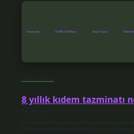
Anasayfa
Gizlilik Politikası
Yasal Uyarı
Hakkım
Etiket:
tazminat
8 yıllık kıdem tazminatı n
Tarih: Mart 19, 2026
8 Yıllık Kıdem Tazminatı Ne Kadar? Gerçekten Değiyor Mu? B
verdiler. Kıdem tazminatını hesaplamak için işte şu kadar yıl