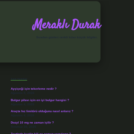
Meraklı Durak
Sıradan günleri renkli kılan küçük bilgiler.
Sidebar
elexbet
Son Yazılar
Ayçiçeği için tekerleme nedir ?
Ağustos 5, 2026
Bulgur pilavı için en iyi bulgur hangisi ?
Ağustos 4, 2026
Araçta hız limitörü olduğunu nasıl anlarız ?
Ağustos 4, 2026
Dozyl 10 mg ne zaman içilir ?
Temmuz 30, 2026
Zeytinde kaolin kili ne zaman uygulanır ?