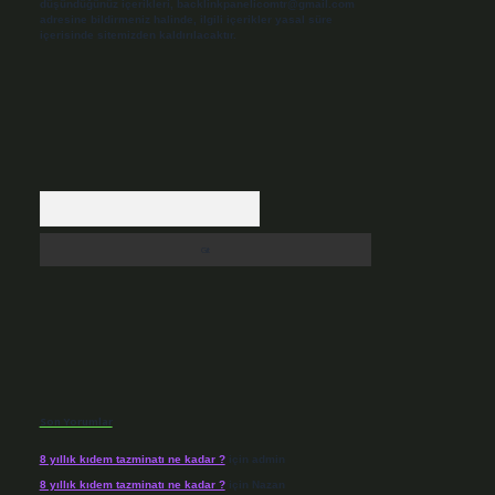
düşündüğünüz içerikleri,
backlinkpanelicomtr@gmail.com
adresine bildirmeniz halinde, ilgili içerikler yasal süre
içerisinde sitemizden kaldırılacaktır.
Arama
Son Yorumlar
8 yıllık kıdem tazminatı ne kadar ?
için
admin
8 yıllık kıdem tazminatı ne kadar ?
için
Nazan