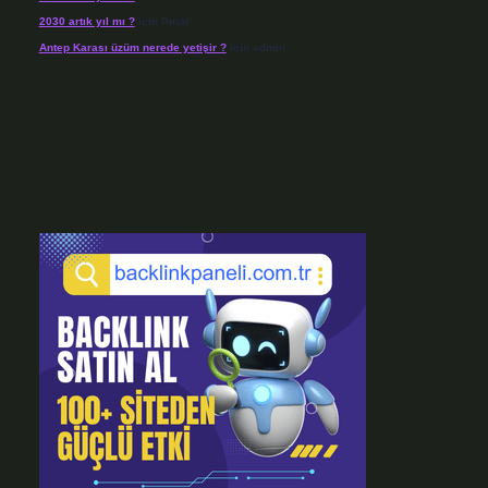
2030 artık yıl mı ?
için
Pınar
Antep Karası üzüm nerede yetişir ?
için
admin