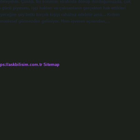
 irdeleyelim. Çünkü, bu sorunun etrafında dönüp durduğumuzda, çok
ücü piyasası, işçi hakları ve çalışanların gerçekten hak ettikleri
yeceğim şey belki birçok kişiyi rahatsız edebilir ama… Kıdem
, maalesef görmezden geliniyor. Hem işveren açısından,…
tps://askbilisim.com.tr
Sitemap