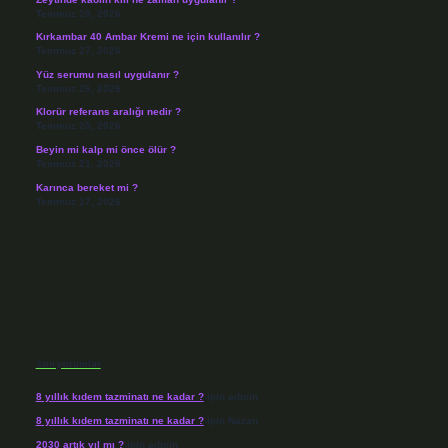
Temmuz 29, 2026
Kırkambar 40 Ambar Kremi ne için kullanılır ?
Temmuz 27, 2026
Yüz serumu nasıl uygulanır ?
Temmuz 26, 2026
Klorür referans aralığı nedir ?
Temmuz 25, 2026
Beyin mi kalp mi önce ölür ?
Temmuz 21, 2026
Karınca bereket mi ?
Temmuz 17, 2026
Son yorumlar
8 yıllık kıdem tazminatı ne kadar ?
için
admin
8 yıllık kıdem tazminatı ne kadar ?
için
Nazan
2030 artık yıl mı ?
için
admin