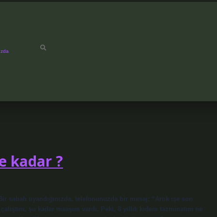
ızda
e kadar ?
ir sabah uyandığınızda, telefonunuzda bir mesaj: “Artık işe son
 çalıştım, şu kadar maaşım vardı. Peki, 8 yıllık kıdem tazminatım ne