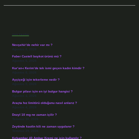
Sidebar
Son Yazılar
Nevşehir’de nehir var mı ?
Ağustos 8, 2026
Faber Castell boykot ürünü mü ?
Ağustos 6, 2026
Kur’an-ı Kerim’de tek ismi geçen kadın kimdir ?
Ağustos 6, 2026
Ayçiçeği için tekerleme nedir ?
Ağustos 5, 2026
Bulgur pilavı için en iyi bulgur hangisi ?
Ağustos 4, 2026
Araçta hız limitörü olduğunu nasıl anlarız ?
Ağustos 4, 2026
Dozyl 10 mg ne zaman içilir ?
Temmuz 30, 2026
Zeytinde kaolin kili ne zaman uygulanır ?
Temmuz 29, 2026
Kırkambar 40 Ambar Kremi ne için kullanılır ?