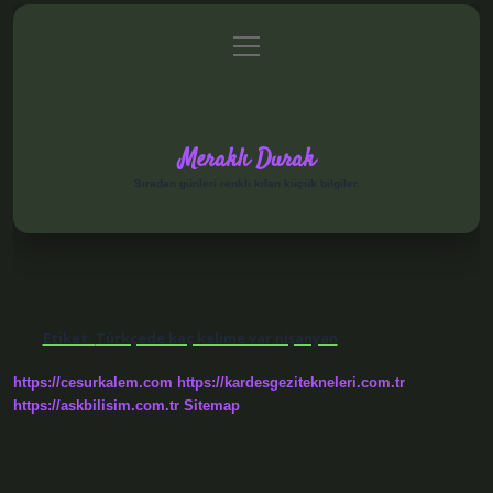
menüyü
Anasayfa
Gizlilik Politikası
Yasal Uyarı
aç
Hakkımızda
Meraklı Durak
Sıradan günleri renkli kılan küçük bilgiler.
Etiket:
Türkçede kaç kelime var nişanyan
https://cesurkalem.com
https://kardesgezitekneleri.com.tr
https://askbilisim.com.tr
Sitemap