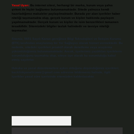
Yasal Uyarı:
Bu internet sitesi, herhangi bir marka, kurum veya şahıs
şirketi ile hiçbir bağlantısı bulunmamaktadır. Sitede yalnızca kendi
hazırladığımız makaleler paylaşılmaktadır. Burada yer alan içerikler haber
niteliği taşımamakta olup, gerçek kurum ve kişiler hakkında paylaşım
yapılmamaktadır. Gerçek kurum ve kişiler ile isim benzerlikleri tamamen
tesadüfidir. Sitemizdeki bilgiler taslak halindedir ve tavsiye niteliği
taşımazlar.
Sitemiz, 5651 Sayılı Kanun gereğince Bilgi Teknolojileri ve İletişim Kurumu
(BTK) tarafından onaylanmış bir Yer Sağlayıcı olarak hizmet vermektedir. Bu
nedenle, sitedeki içerikleri proaktif olarak denetleme veya araştırma
yükümlülüğümüz bulunmamaktadır. Ancak, üyelerimiz yazdıkları içeriklerin
sorumluluğunu taşımakta olup, siteye üye olarak bu sorumluluğu kabul
etmiş sayılırlar.
Hukuka ve yasal düzenlemelere aykırı olduğunu düşündüğünüz içerikleri,
backlinkpanelicomtr@gmail.com
adresine bildirmeniz halinde, ilgili
içerikler yasal süre içerisinde sitemizden kaldırılacaktır.
Arama