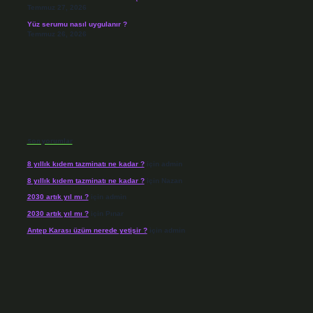
Temmuz 27, 2026
Yüz serumu nasıl uygulanır ?
Temmuz 26, 2026
Son yorumlar
8 yıllık kıdem tazminatı ne kadar ?
için
admin
8 yıllık kıdem tazminatı ne kadar ?
için
Nazan
2030 artık yıl mı ?
için
admin
2030 artık yıl mı ?
için
Pınar
Antep Karası üzüm nerede yetişir ?
için
admin