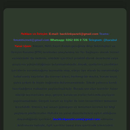
elexbet
Reklam ve İletişim:
E-mail:
backlinkpaneli@gmail.com
Teams:
forumhizmeti@gmail.com
Whatsapp: 0262 606 0 726
Telegram: @karabul
Yasal Uyarı:
Sitemiz, 5651 Sayılı Kanun gereğince Bilgi Teknolojileri ve
İletişim Kurumu (BTK) tarafından onaylanmış bir Yer Sağlayıcı olarak hizmet
vermektedir. Bu nedenle, sitedeki içerikleri proaktif olarak denetleme veya
araştırma yükümlülüğümüz bulunmamaktadır. Ancak, üyelerimiz yazdıkları
içeriklerin sorumluluğunu taşımakta olup, siteye üye olarak bu sorumluluğu
kabul etmiş sayılırlar. Bu internet sitesi, herhangi bir marka, kurum veya
şahıs şirketi ile hiçbir bağlantısı bulunmamaktadır. Sitede yalnızca kendi
hazırladığımız makaleler paylaşılmaktadır. Burada yer alan içerikler haber
niteliği taşımamakta olup, gerçek kurum ve kişiler hakkında paylaşım
yapılmamaktadır. Gerçek kurum ve kişiler ile isim benzerlikleri tamamen
tesadüfidir. Sitemiz, kar amacı gütmeyen ve tamamen ücretsiz bir bilgi
paylaşım platformudur. Hukuka ve yasal düzenlemelere aykırı olduğunu
düşündüğünüz içerikleri,
backlinkpanelicomtr@gmail.com
adresine
bildirmeniz halinde, ilgili içerikler yasal süre içerisinde sitemizden