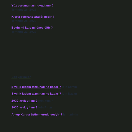
Yüz serumu nasıl uygulanır ?
Temmuz 26, 2026
Klorür referans aralığı nedir ?
Temmuz 25, 2026
Beyin mi kalp mi önce ölür ?
Temmuz 21, 2026
Son yorumlar
8 yıllık kıdem tazminatı ne kadar ?
için
admin
8 yıllık kıdem tazminatı ne kadar ?
için
Nazan
2030 artık yıl mı ?
için
admin
2030 artık yıl mı ?
için
Pınar
Antep Karası üzüm nerede yetişir ?
için
admin