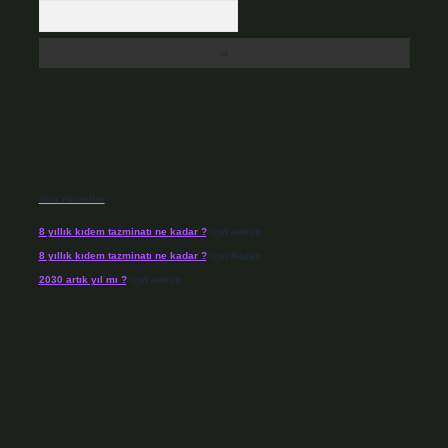
Arama
Son Yorumlar
8 yıllık kıdem tazminatı ne kadar ?
için
admin
8 yıllık kıdem tazminatı ne kadar ?
için
Nazan
2030 artık yıl mı ?
için
admin