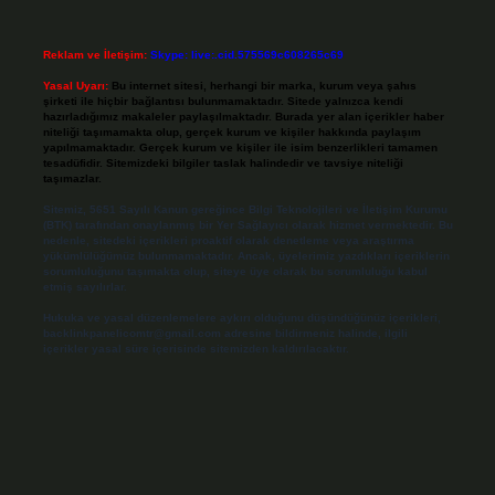
Reklam ve İletişim:
Skype: live:.cid.575569c608265c69
Yasal Uyarı:
Bu internet sitesi, herhangi bir marka, kurum veya şahıs
şirketi ile hiçbir bağlantısı bulunmamaktadır. Sitede yalnızca kendi
hazırladığımız makaleler paylaşılmaktadır. Burada yer alan içerikler haber
niteliği taşımamakta olup, gerçek kurum ve kişiler hakkında paylaşım
yapılmamaktadır. Gerçek kurum ve kişiler ile isim benzerlikleri tamamen
tesadüfidir. Sitemizdeki bilgiler taslak halindedir ve tavsiye niteliği
taşımazlar.
Sitemiz, 5651 Sayılı Kanun gereğince Bilgi Teknolojileri ve İletişim Kurumu
(BTK) tarafından onaylanmış bir Yer Sağlayıcı olarak hizmet vermektedir. Bu
nedenle, sitedeki içerikleri proaktif olarak denetleme veya araştırma
yükümlülüğümüz bulunmamaktadır. Ancak, üyelerimiz yazdıkları içeriklerin
sorumluluğunu taşımakta olup, siteye üye olarak bu sorumluluğu kabul
etmiş sayılırlar.
Hukuka ve yasal düzenlemelere aykırı olduğunu düşündüğünüz içerikleri,
backlinkpanelicomtr@gmail.com
adresine bildirmeniz halinde, ilgili
içerikler yasal süre içerisinde sitemizden kaldırılacaktır.