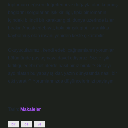
toplumun değişen değerlerini ve doğayla olan kopmuş
bağlarını sorgularlar.
Işık kirliliği, tıpkı bir romanın
içindeki bilinçli bir karakter gibi, dünya üzerinde izler
bırakır.
Ancak edebiyat, tıpkı bir ışık gibi, karanlıkta
kaybolmuş olan insanı yeniden keşfe çıkarabilir.
Okuyucularımızı, kendi edebi çağrışımlarını yorumlar
bölümünde paylaşmaya davet ediyoruz. Sizce ışık
kirliliği, edebi metinlerde nasıl bir iz bırakır? Geceyi
aydınlatan bu yapay ışıklar, yazın dünyasında nasıl bir
etki yaratır? Yorumlarınızda düşüncelerinizi paylaşın!
Tarih:
Makaleler
bir
de
ve