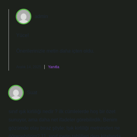
admin
Yüce!
Önerilerinizle metin
daha içten
oldu.
Aralık 14, 2025
Yanıtla
Suat
sınıf ışık kirliliği nedir ? ilk cümlelerde hoş bir özet
sunuyor, ama daha net ifadeler görebilirdik. Benim
gözümde olay biraz şöyle: Işık kirliliği metninden ne
öğrenebilirim? 11. sınıf metin tahlilleri ders kitabında