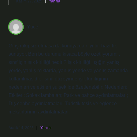
Kasım 27, 2025
Yanıtla
Yüce
Giriş rakipsiz olmasa da konuya dair iyi bir hazırlık
sunuyor. Ben bu durumu kısaca böyle özetliyorum: .
sınıf için ışık kirliliği nedir ? Işık kirliliği , ışığın yanlış
yerde, yanlış miktarda, yanlış yönde ve yanlış zamanda
kullanılmasıdır. . sınıf düzeyinde ışık kirliliğinin
nedenleri ve etkileri şu şekilde özetlenebilir: Nedenleri:
Etkileri: Sokak lambaları; Park ve bahçe aydınlatmaları;
Dış cephe aydınlatmaları; Turistik tesis ve eğlence
mekânlarının aydınlatmaları.
Aralık 14, 2025
Yanıtla