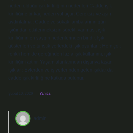
neden olduğu ışık kirliliğinin nedenleri Cadde ışık
kirliliğine birkaç neden yol açar: Gereksiz ve aşırı
aydınlatma : Cadde ve sokak lambalarının gün
ışığından etkilenmeksizin sürekli yanması, ışık
kirliliğinin en yaygın nedenlerinden biridir. Işık
gösterileri ve turistik yerlerdeki ışık oyunları : Hem çok
renkli hem de gereğinden fazla ışık kullanımı, ışık
kirliliğini artırır. Yaşam alanlarından dışarıya taşan
ışıklar : Evlerden ve iş yerlerinden gelen ışıklar da
cadde ışık kirliliğine katkıda bulunur.
Şubat 10, 2026
Yanıtla
admin