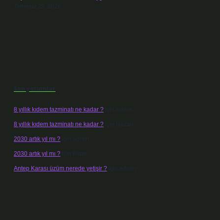
Temmuz 29, 2026
Son yorumlar
8 yıllık kıdem tazminatı ne kadar ?
için
admin
8 yıllık kıdem tazminatı ne kadar ?
için
Nazan
2030 artık yıl mı ?
için
admin
2030 artık yıl mı ?
için
Pınar
Antep Karası üzüm nerede yetişir ?
için
admin