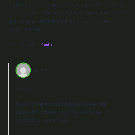
Aydınlatma : Geceleyin fazla aydınlatma kullanılması,
sokak lambaları, reklam panoları ve bina aydınlatmaları
gibi yapay ışık kaynaklarının gereksiz yere parlak
ışıklar yayması.
Kasım 27, 2025
Yanıtla
admin
Gülizar!
Katkınız, metnin
bütünlüğünü
ve
akıcılığını
güçlendirdi; yazının okuyucuya daha
net
ulaşmasına yardımcı oldu.