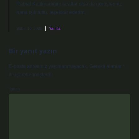
Rabia! Katılmadığım taraflar olsa da görüşleriniz
bana ışık tuttu,
teşekkür ederim
.
Şubat 10, 2026
Yanıtla
Bir yanıt yazın
E-posta adresiniz yayınlanmayacak.
Gerekli alanlar
*
ile işaretlenmişlerdir
Yorum