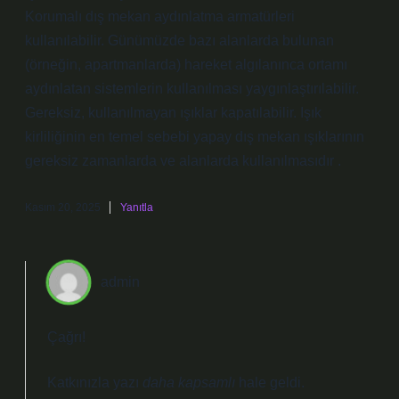
Korumalı dış mekan aydınlatma armatürleri
kullanılabilir. Günümüzde bazı alanlarda bulunan
(örneğin, apartmanlarda) hareket algılanınca ortamı
aydınlatan sistemlerin kullanılması yaygınlaştırılabilir.
Gereksiz, kullanılmayan ışıklar kapatılabilir. Işık
kirliliğinin en temel sebebi yapay dış mekan ışıklarının
gereksiz zamanlarda ve alanlarda kullanılmasıdır .
Kasım 20, 2025
Yanıtla
admin
Çağrı!
Katkınızla yazı
daha kapsamlı
hale geldi.