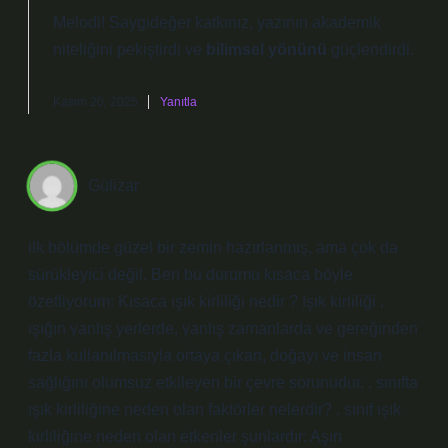
Melodi! Saygıdeğer katkınız, yazının
akademik
niteliğini
pekiştirdi ve
bilimsel yönünü
güçlendirdi.
Kasım 20, 2025
Yanıtla
Gülizar
ilk bölümde güzel bir zemin hazırlanmış, ama çok da
sürükleyici değil. Ben bu durumu kısaca böyle
özetliyorum: Kısaca ışık kirliliği nedir ? Işık kirliliği ,
ışığın yanlış yerlerde, yanlış zamanlarda ve gereğinden
fazla kullanılmasıyla ortaya çıkan, doğayı ve insan
sağlığını olumsuz etkileyen bir çevre sorunudur. . sınıfta
ışık kirliliğine neden olan faktörler nelerdir? . sınıf ışık
kirliliğine neden olan etkenler şunlardır: Aşırı