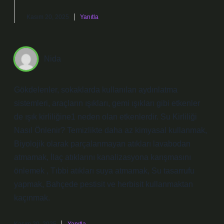
Kasım 20, 2025
Yanıtla
Nida
Gökdelenler, sokaklarda kullanılan aydınlatma
sistemleri, araçların ışıkları, gemi ışıkları gibi etkenler
de ışık kirliliğine1 neden olan etkenlerdir. Su Kirliliği
Nasıl Önlenir? Temizlikte daha az kimyasal kullanmak,
Biyolojik olarak parçalanmayan atıkları lavabodan
atmamak, İlaç atıklarını kanalizasyona karışmasını
önlemek , Tıbbi atıkları suya atmamak, Su tasarrufu
yapmak, Bahçede pestisit ve herbisit kullanmaktan
kaçınmak.