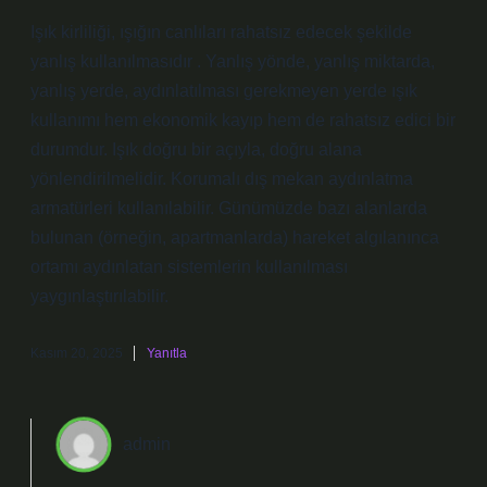
Işık kirliliği, ışığın canlıları rahatsız edecek şekilde
yanlış kullanılmasıdır . Yanlış yönde, yanlış miktarda,
yanlış yerde, aydınlatılması gerekmeyen yerde ışık
kullanımı hem ekonomik kayıp hem de rahatsız edici bir
durumdur. Işık doğru bir açıyla, doğru alana
yönlendirilmelidir. Korumalı dış mekan aydınlatma
armatürleri kullanılabilir. Günümüzde bazı alanlarda
bulunan (örneğin, apartmanlarda) hareket algılanınca
ortamı aydınlatan sistemlerin kullanılması
yaygınlaştırılabilir.
Kasım 20, 2025
Yanıtla
admin