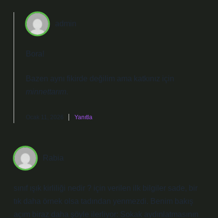
admin
Bora!
Bazen aynı fikirde değilim ama katkınız için
minnettarım
.
Ocak 11, 2026
Yanıtla
Rabia
sınıf ışık kirliliği nedir ? için verilen ilk bilgiler sade, bir
tık daha örnek olsa tadından yenmezdi. Benim bakış
açım biraz daha şöyle ilerliyor: Sokak aydınlatmasının