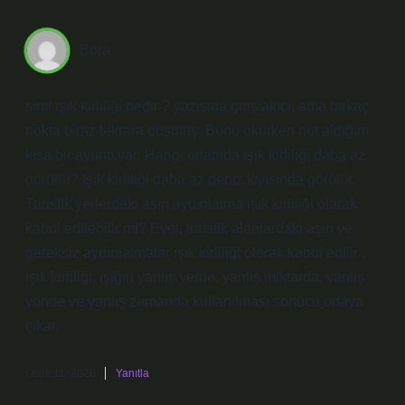
Bora
sınıf ışık kirliliği nedir ? yazısına giriş akıcı, ama birkaç
nokta biraz tekrara düşmüş. Bunu okurken not aldığım
kısa bir ayrıntı var: Hangi ortamda ışık kirliliği daha az
görülür? Işık kirliliği daha az deniz kıyısında görülür.
Turistik yerlerdeki aşırı aydınlatma ışık kirliliği olarak
kabul edilebilir mi? Evet, turistik alanlardaki aşırı ve
gereksiz aydınlatmalar ışık kirliliği olarak kabul edilir .
Işık kirliliği, ışığın yanlış yerde, yanlış miktarda, yanlış
yönde ve yanlış zamanda kullanılması sonucu ortaya
çıkar.
Ocak 11, 2026
Yanıtla