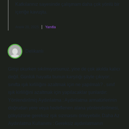
Katkılarınız sayesinde çalışmam daha
çok yönlü
bir
içeriğe kavuştu.
Aralık 20, 2025
Yanıtla
Delikanlı
Girişi okurken sıkılmıyorsunuz, yine de çok akılda kalıcı
değil. Günlük hayatta bunun karşılığı şöyle çıkıyor: .
sınıfta ışık kirliliğini azaltmak için ne yapılmalı? . sınıf
ışık kirliliğini azaltmak için yapılacaklar şunlardır:
Yönlendirilmiş Aydınlatma : Aydınlatma armatürlerinin
doğrudan yere veya hedeflenen alana yönlendirilmesi,
gökyüzüne gereksiz ışık sızmasını önleyebilir. Daha Az
Aydınlatma Kullanımı : Gereksiz aydınlatmanın