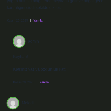
yoğun nüfuslu bölgelerde meydana gelir ve doğal gece
karanlığını ciddi şekilde etkiler.
Kasım 20, 2025
Yanıtla
admin
Beyhan!
Katkınız yazıya
özgünlük
kattı.
Kasım 20, 2025
Yanıtla
Melodi