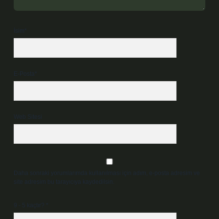
İsim*
E-Posta*
Web Sitesi
Daha sonraki yorumlarımda kullanılması için adım, e-posta adresim ve
site adresim bu tarayıcıya kaydedilsin.
9 - 5 kaçtır?
*