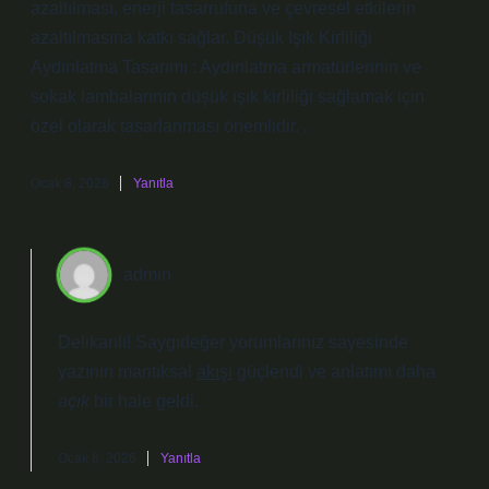
azaltılması, enerji tasarrufuna ve çevresel etkilerin
azaltılmasına katkı sağlar. Düşük Işık Kirliliği
Aydınlatma Tasarımı : Aydınlatma armatürlerinin ve
sokak lambalarının düşük ışık kirliliği sağlamak için
özel olarak tasarlanması önemlidir. .
Ocak 8, 2026
Yanıtla
admin
Delikanlı! Saygıdeğer yorumlarınız sayesinde
yazının mantıksal
akışı
güçlendi ve anlatımı daha
açık
bir hale geldi.
Ocak 8, 2026
Yanıtla