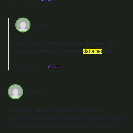
Kasım 20, 2025
Yanıtla
admin
Nida! Sevgili katkılarınız sayesinde yazının dili
daha akıcı
hale geldi ve anlatım
daha net
leşti.
Kasım 20, 2025
Yanıtla
Beyhan
Işık kirliliği , yapay ışık kaynaklarının doğal ışık
düzenini bozacak şekilde aşırı kullanımı sonucu oluşan
bir çevre sorunudur. Bu durum, özellikle şehirlerde ve