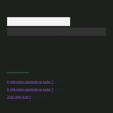
Arama
Son Yorumlar
8 yıllık kıdem tazminatı ne kadar ?
için
admin
8 yıllık kıdem tazminatı ne kadar ?
için
Nazan
2030 artık yıl mı ?
için
admin