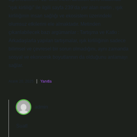
“ışık kirliliği” ile ilgili sayfa 239’da yer alan metin , ışık
kirliliğinin insan sağlığı ve ekosistem üzerindeki
olumsuz etkilerini ele almaktadır. Metinden
çıkarılabilecek bazı argümanlar : Tartışma ve Katkı :
Arkadaşlarla yapılan tartışmalar, ışık kirliliğinin sadece
bilimsel ve çevresel bir sorun olmadığını, aynı zamanda
sosyal ve ekonomik boyutlarının da olduğunu anlamayı
sağlar.
Aralık 20, 2025
Yanıtla
admin
Suat!