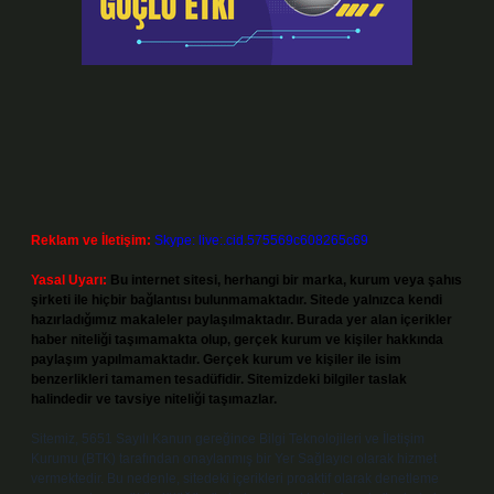
Reklam ve İletişim:
Skype: live:.cid.575569c608265c69
Yasal Uyarı:
Bu internet sitesi, herhangi bir marka, kurum veya şahıs
şirketi ile hiçbir bağlantısı bulunmamaktadır. Sitede yalnızca kendi
hazırladığımız makaleler paylaşılmaktadır. Burada yer alan içerikler
haber niteliği taşımamakta olup, gerçek kurum ve kişiler hakkında
paylaşım yapılmamaktadır. Gerçek kurum ve kişiler ile isim
benzerlikleri tamamen tesadüfidir. Sitemizdeki bilgiler taslak
halindedir ve tavsiye niteliği taşımazlar.
Sitemiz, 5651 Sayılı Kanun gereğince Bilgi Teknolojileri ve İletişim
Kurumu (BTK) tarafından onaylanmış bir Yer Sağlayıcı olarak hizmet
vermektedir. Bu nedenle, sitedeki içerikleri proaktif olarak denetleme