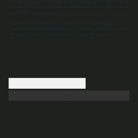
veya araştırma yükümlülüğümüz bulunmamaktadır. Ancak, üyelerimiz
yazdıkları içeriklerin sorumluluğunu taşımakta olup, siteye üye olarak bu
sorumluluğu kabul etmiş sayılırlar.
Hukuka ve yasal düzenlemelere aykırı olduğunu düşündüğünüz
içerikleri,
backlinkpanelicomtr@gmail.com
adresine bildirmeniz halinde,
ilgili içerikler yasal süre içerisinde sitemizden kaldırılacaktır.
Arama