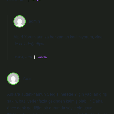
Ocak 4, 2026
Yanıtla
admin
Alpır! Yorumlarınıza her zaman katılmıyorum, yine
de
çok değerliydi
.
Ocak 4, 2026
Yanıtla
Yasin
Ankara Tutankhamun Sergisi nerede ? için yapılan giriş
sakin, bazı yerler fazla çekingen kalmış olabilir. Daha
önce denk geldiğim bir durumda şöyle olmuştu: