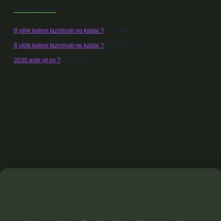
Son Yorumlar
8 yıllık kıdem tazminatı ne kadar ?
için
admin
8 yıllık kıdem tazminatı ne kadar ?
için
Nazan
2030 artık yıl mı ?
için
admin
elexbet