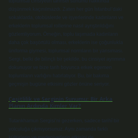
toplumsal cinsiyetin tarihsel sunumu hakkında
düşünmek kaçınılmazdı. Zaten her gün İstanbul’daki
sokaklarda, otobüslerde ve işyerlerinde kadınların ve
erkeklerin toplumsal rollerine nasıl ayrıştırıldığını
gözlemliyorum. Örneğin, toplu taşımada kadınların
daha çok başörtülü olması, erkeklerin ise çoğunlukla
üniforma giymesi, toplumsal normların bir yansıması.
Sergi, belki de bilinçli bir şekilde, bu cinsiyet ayrımına
dokunuyor ve bize tarih boyunca erkek egemen
toplumların varlığını hatırlatıyor. Bu, bir bakıma
geçmişin bugüne etkisini gözler önüne seriyor.
Çeşitlilik ve Serginin Sunumu: Bir Arka
Planın Ardında Kimler Var?
Tutankhamun Sergisi’ni gezerken, sadece tarihî bir
yolculuğa çıkmıyorsunuz. Aynı zamanda farklı
kültürlerin ve medeniyetlerin etkisini de