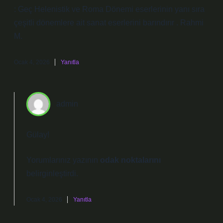
: Geç Helenistik ve Roma Dönemi eserlerinin yanı sıra
çeşitli dönemlere ait sanat eserlerini barındırır . Rahmi
M.
Ocak 4, 2026
Yanıtla
admin
Gülay!
Yorumlarınız yazının
odak noktalarını
belirginleştirdi.
Ocak 4, 2026
Yanıtla