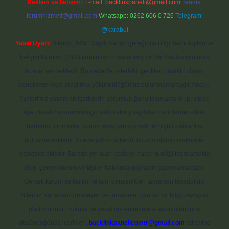
Reklam ve İletişim:
E-mail:
backlinkpaneli@gmail.com
Teams:
forumhizmeti@gmail.com
Whatsapp: 0262 606 0 726
Telegram:
@karabul
Yasal Uyarı:
Sitemiz, 5651 Sayılı Kanun gereğince Bilgi Teknolojileri ve
İletişim Kurumu (BTK) tarafından onaylanmış bir Yer Sağlayıcı olarak
hizmet vermektedir. Bu nedenle, sitedeki içerikleri proaktif olarak
denetleme veya araştırma yükümlülüğümüz bulunmamaktadır. Ancak,
üyelerimiz yazdıkları içeriklerin sorumluluğunu taşımakta olup, siteye
üye olarak bu sorumluluğu kabul etmiş sayılırlar. Bu internet sitesi,
herhangi bir marka, kurum veya şahıs şirketi ile hiçbir bağlantısı
bulunmamaktadır. Sitede yalnızca kendi hazırladığımız makaleler
paylaşılmaktadır. Burada yer alan içerikler haber niteliği taşımamakta
olup, gerçek kurum ve kişiler hakkında paylaşım yapılmamaktadır.
Gerçek kurum ve kişiler ile isim benzerlikleri tamamen tesadüfidir.
Sitemiz, kar amacı gütmeyen ve tamamen ücretsiz bir bilgi paylaşım
platformudur. Hukuka ve yasal düzenlemelere aykırı olduğunu
düşündüğünüz içerikleri,
backlinkpanelicomtr@gmail.com
adresine