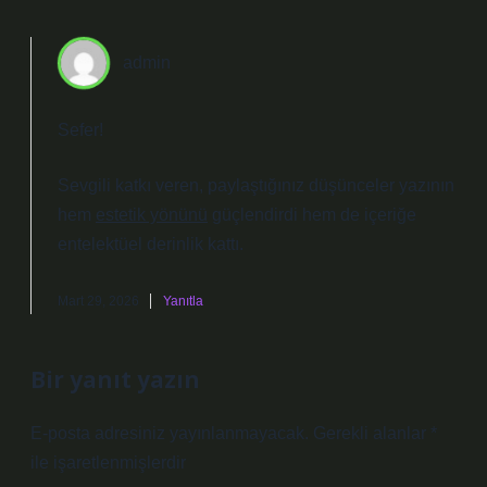
admin
Sefer!
Sevgili katkı veren, paylaştığınız düşünceler yazının
hem
estetik yönünü
güçlendirdi hem de içeriğe
entelektüel derinlik
kattı.
Mart 29, 2026
Yanıtla
Bir yanıt yazın
E-posta adresiniz yayınlanmayacak.
Gerekli alanlar
*
ile işaretlenmişlerdir