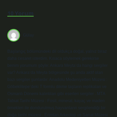
10 Yorum
Gülay
Başlangıç bölümündeki dil oldukça doğal, yalnız biraz
daha cesaret isterdim. Kısaca söylemek gerekirse
benim yorumum şöyle: Ankara Meyta’da hangi sergiler
var? Ankara’da Meyta bölgesinde şu anda aktif olan
bazı sergiler şunlardır: Anadolu Medeniyetleri Müzesi :
Göbeklitepe’deki T formlu dikme taşların replikaları ve
Osmanlı Dönemi kalıntıları gibi eserleri sergiler . MTA
Tabiat Tarihi Müzesi : Fosil, mineral, kayaç ve maden
örnekleri ile dondurulmuş hayvanların sergilendiği bir
doğa tarihi müzesi . Erimtan Arkeoloji ve Sanat Müzesi