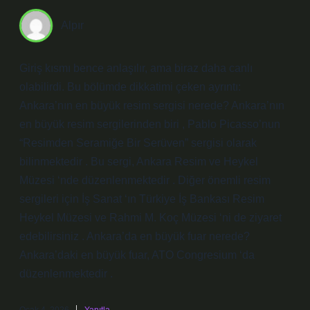
Alpır
Giriş kısmı bence anlaşılır, ama biraz daha canlı
olabilirdi. Bu bölümde dikkatimi çeken ayrıntı:
Ankara’nın en büyük resim sergisi nerede? Ankara’nın
en büyük resim sergilerinden biri , Pablo Picasso’nun
“Resimden Seramiğe Bir Serüven” sergisi olarak
bilinmektedir . Bu sergi, Ankara Resim ve Heykel
Müzesi ‘nde düzenlenmektedir . Diğer önemli resim
sergileri için İş Sanat ‘ın Türkiye İş Bankası Resim
Heykel Müzesi ve Rahmi M. Koç Müzesi ‘ni de ziyaret
edebilirsiniz . Ankara’da en büyük fuar nerede?
Ankara’daki en büyük fuar, ATO Congresium ‘da
düzenlenmektedir .