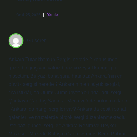
Ocak 25, 2026
Yanıtla
Gülseren
Ankara Tutankhamun Sergisi nerede ? konusunda
güzel bir giriş var, yalnız biraz yüzeysel kalmış gibi
hissettim. Bu yazı bana şunu hatırlattı: Ankara ‘nın en
büyük sergisi nerede ? Ankara’nın en büyük sergisi,
“Ya İstiklâl, Ya Ölüm! Cumhuriyet Yolunda” adlı sergi,
Çankaya Çağdaş Sanatlar Merkezi ‘nde bulunmaktadır
. Ankara ‘da hangi sergiler var? Ankara’da çeşitli sanat
galerileri ve müzelerde birçok sergi düzenlenmektedir.
İşte bazı güncel sergiler: Ankara Resim ve Heykel
Müzesi : “Müzede Buluşma” adlı sergide, Bedri Rahmi