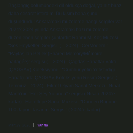
Başlangıç bölümündeki dil oldukça doğal, yalnız biraz
daha cesaret isterdim. Bu kısım bana şunu
düşündürdü: Ankara’daki müzelerde hangi sergiler var
2024? 2024 yılında Ankara’daki bazı müzelerde
düzenlenen sergiler şunlardır: Rahmi M. Koç Müzesi :
“Ses Heykelleri Sergisi” ( – 2024) . CerModern :
“Paylaşılan Bellek (Shared Memory/Mémoire
partagée)” sergisi ( – 2024) . Çağdaş Sanatlar Vakfı
(ÇAĞSAV) Koleksiyonu : “Cumhuriyetin Yetiştirdiği
Sanatçılarla ÇAĞSAV Koleksiyonu Resim Sergisi” (
Temmuz – 2024) . Fikret Otyam Sanat Merkezi : Nihal
Martlı’nın “Her Şey Yolunda” sergisi ( Nisan 2024’e
kadar) . Hacettepe Sanat Müzesi : “Dünden Bugüne
100 Japon Tasarımı Sergisi” ( 2024’e kadar) .
Mart 29, 2026
Yanıtla