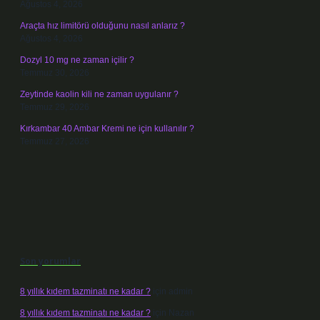
Ağustos 4, 2026
Araçta hız limitörü olduğunu nasıl anlarız ?
Ağustos 4, 2026
Dozyl 10 mg ne zaman içilir ?
Temmuz 30, 2026
Zeytinde kaolin kili ne zaman uygulanır ?
Temmuz 29, 2026
Kırkambar 40 Ambar Kremi ne için kullanılır ?
Temmuz 27, 2026
Son yorumlar
8 yıllık kıdem tazminatı ne kadar ?
için
admin
8 yıllık kıdem tazminatı ne kadar ?
için
Nazan