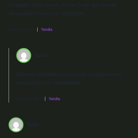
Eyüboğlu, Sabri Berkel, Adnan Çoker gibi önemli
sanatçıların eserleri yer almaktadır .
Şubat 22, 2026
Yanıtla
admin
Gülseren! Fikirlerinizin bazılarını paylaşmıyorum,
ama katkınız için
teşekkürler
.
Şubat 22, 2026
Yanıtla
Sefer