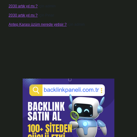
2030 artık yıl mı ?
için
admin
2030 artık yıl mı ?
için
Pınar
Antep Karası üzüm nerede yetişir ?
için
admin