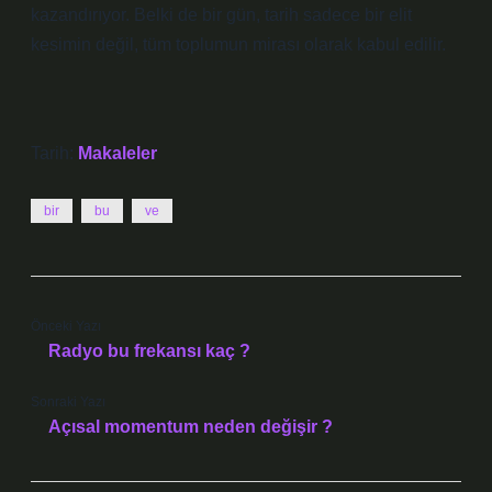
kazandırıyor. Belki de bir gün, tarih sadece bir elit
kesimin değil, tüm toplumun mirası olarak kabul edilir.
Tarih:
Makaleler
bir
bu
ve
Önceki Yazı
Radyo bu frekansı kaç ?
Sonraki Yazı
Açısal momentum neden değişir ?