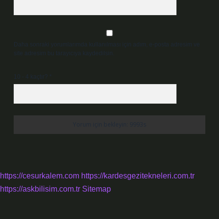
Daha sonraki yorumlarımda kullanılması için adım, e-posta adresim ve
site adresim bu tarayıcıya kaydedilsin.
10 - 4 kaçtır?
*
https://cesurkalem.com
https://kardesgezitekneleri.com.tr
https://askbilisim.com.tr
Sitemap