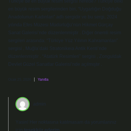
Türkiye’de en büyük resim sergisi nerede? Türkiye’deki
en büyük resim sergilerinden biri, “Uygarlığın Doğduğu
Anadolunun Kadınları” adlı sergidir ve bu sergi, 2024
yılında Efes Müzesi Müdürlüğü’nün Hikmet Gürçay
Sanat Galerisi’nde düzenlenmiştir . Diğer önemli resim
sergileri arasında: “Türkiye Yüz Yılının Kahramanları”
sergisi , Muğla’daki Stratonikeia Antik Kenti’nde
düzenlenmiştir . “Atatürk Resimleri” sergisi , Zonguldak
Devlet Güzel Sanatlar Galerisi’nde açılmıştır .
Ocak 25, 2026
Yanıtla
admin
Yasin! Her noktasına katılmasam da yorumlarınız
için
teşekkür ederim
.