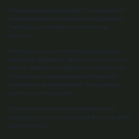
Ama büyüdükçe kelimeler değişti. Yanlış yazdığın bir
kelime bile kendini eksik hissettiriyordu. Özellikle de
“farenjit” gibi, insanın boğazına kadar inen bir
kelimeyse…
Ortaokulda Türkçe dersinde tahtaya kalktığım günü
hatırlıyorum. Öğretmenim “farenjit” kelimesini yazmamı
istemişti. Tebeşiri elime aldığımda sınıf sessizleşmişti.
O an kelimenin doğru yazılışıyla kendi özgüvenim
arasında garip bir bağ kurmuştum. Yanlış yazarsam
sanki ben de yanlış olacaktım.
O yüzden yıllar sonra o kelimeyi yeniden ararken
hissettiğim şey sadece merak değildi. Bir tür eski defteri
açma korkusuydu.