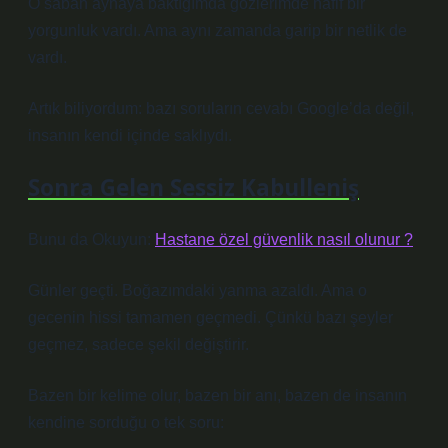
O sabah aynaya baktığımda gözlerimde hafif bir
yorgunluk vardı. Ama aynı zamanda garip bir netlik de
vardı.
Artık biliyordum: bazı soruların cevabı Google’da değil,
insanın kendi içinde saklıydı.
Sonra Gelen Sessiz Kabulleniş
Bunu da Okuyun:
Hastane özel güvenlik nasıl olunur ?
Günler geçti. Boğazımdaki yanma azaldı. Ama o
gecenin hissi tamamen geçmedi. Çünkü bazı şeyler
geçmez, sadece şekil değiştirir.
Bazen bir kelime olur, bazen bir anı, bazen de insanın
kendine sorduğu o tek soru: