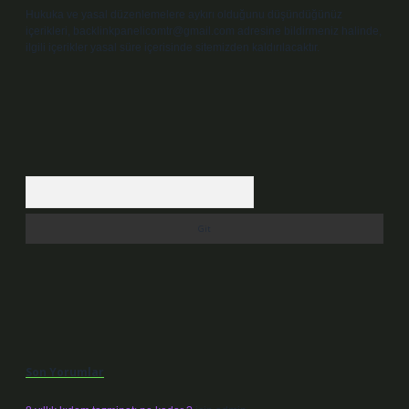
Hukuka ve yasal düzenlemelere aykırı olduğunu düşündüğünüz
içerikleri,
backlinkpanelicomtr@gmail.com
adresine bildirmeniz halinde,
ilgili içerikler yasal süre içerisinde sitemizden kaldırılacaktır.
Arama
Son Yorumlar