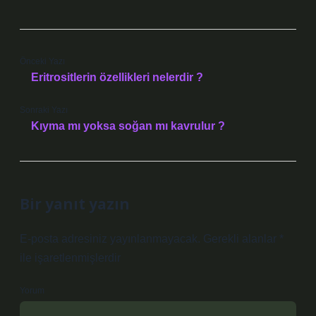
Önceki Yazı
Eritrositlerin özellikleri nelerdir ?
Sonraki Yazı
Kıyma mı yoksa soğan mı kavrulur ?
Bir yanıt yazın
E-posta adresiniz yayınlanmayacak.
Gerekli alanlar
*
ile işaretlenmişlerdir
Yorum