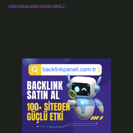
Antep Karası üzüm nerede yetişir ?
için
admin