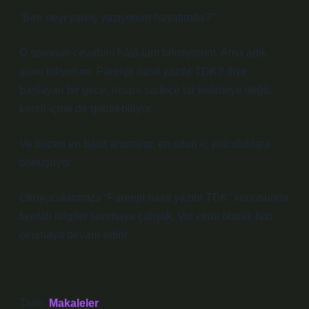
“Ben neyi yanlış yazıyorum hayatımda?”
O sorunun cevabını hâlâ tam bilmiyorum. Ama artık
şunu biliyorum: Farenjit nasıl yazılır TDK? diye
başlayan bir gece, insanı sadece bir kelimeye değil,
kendi içine de götürebiliyor.
Ve bazen en basit aramalar, en uzun iç yolculuklara
dönüşüyor.
Okuyucularımıza “Farenjit nasıl yazılır TDK” konusunda
faydalı bilgiler sunmaya çalıştık. Vut ekibi olarak bizi
okumaya devam edin!
Tarih:
Makaleler