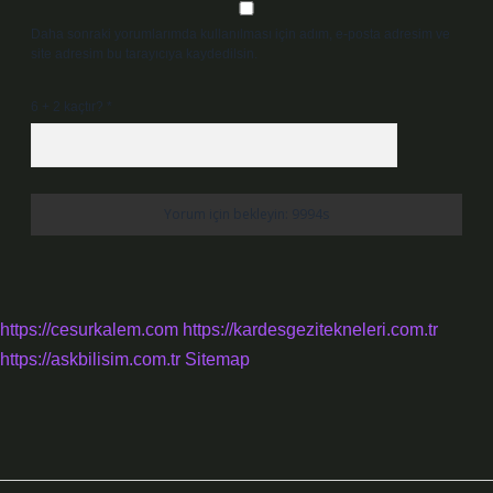
Daha sonraki yorumlarımda kullanılması için adım, e-posta adresim ve
site adresim bu tarayıcıya kaydedilsin.
6 + 2 kaçtır?
*
https://cesurkalem.com
https://kardesgezitekneleri.com.tr
https://askbilisim.com.tr
Sitemap