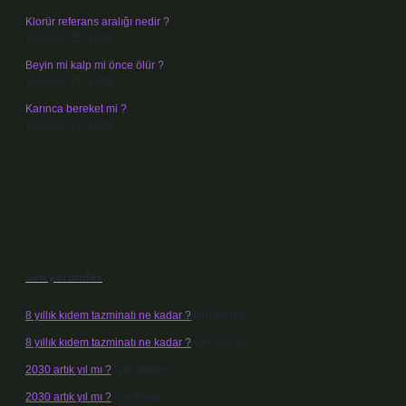
Klorür referans aralığı nedir ?
Temmuz 25, 2026
Beyin mi kalp mi önce ölür ?
Temmuz 21, 2026
Karınca bereket mi ?
Temmuz 17, 2026
Son yorumlar
8 yıllık kıdem tazminatı ne kadar ?
için
admin
8 yıllık kıdem tazminatı ne kadar ?
için
Nazan
2030 artık yıl mı ?
için
admin
2030 artık yıl mı ?
için
Pınar