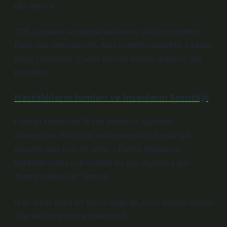
gibi geliyor.
TDK sayfasını açtığımda kelimenin yazılışını gördüm.
Basit, net, tartışmasızdı. Ama içimdeki karışıklık o kadar
kolay çözülmedi. Çünkü mesele kelime değilmiş gibi
hissettim.
Hastalıkların İsimleri ve İnsanların Sessizliği
Farenjit kelimesini ilk kez doktorun ağzından
duymuştum. Küçük bir muayene odası, beyaz ışık,
duvarda asılı eski bir tablo… Doktor boğazıma
baktıktan sonra çok sıradan bir şey söylermiş gibi
“farenjit olmuşsun” demişti.
O an sanki bana bir teşhis değil de, uzun süredir içimde
olan bir duygunun adı verilmişti.