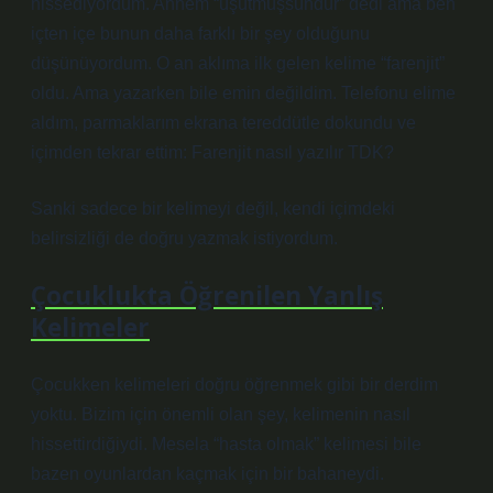
hissediyordum. Annem “üşütmüşsündür” dedi ama ben
içten içe bunun daha farklı bir şey olduğunu
düşünüyordum. O an aklıma ilk gelen kelime “farenjit”
oldu. Ama yazarken bile emin değildim. Telefonu elime
aldım, parmaklarım ekrana tereddütle dokundu ve
içimden tekrar ettim: Farenjit nasıl yazılır TDK?
Sanki sadece bir kelimeyi değil, kendi içimdeki
belirsizliği de doğru yazmak istiyordum.
Çocuklukta Öğrenilen Yanlış
Kelimeler
Çocukken kelimeleri doğru öğrenmek gibi bir derdim
yoktu. Bizim için önemli olan şey, kelimenin nasıl
hissettirdiğiydi. Mesela “hasta olmak” kelimesi bile
bazen oyunlardan kaçmak için bir bahaneydi.