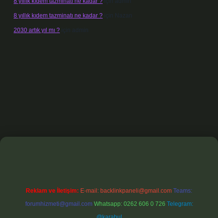
8 yıllık kıdem tazminatı ne kadar ?
için
admin
8 yıllık kıdem tazminatı ne kadar ?
için
Nazan
2030 artık yıl mı ?
için
admin
bet
Reklam ve İletişim:
E-mail:
backlinkpaneli@gmail.com
Teams:
forumhizmeti@gmail.com
Whatsapp: 0262 606 0 726
Telegram:
@karabul