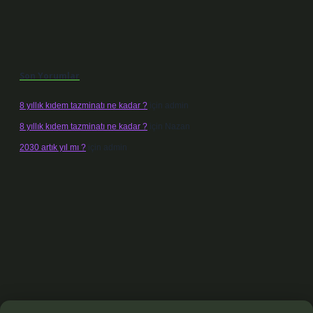
Son Yorumlar
8 yıllık kıdem tazminatı ne kadar ?
için
admin
8 yıllık kıdem tazminatı ne kadar ?
için
Nazan
2030 artık yıl mı ?
için
admin
lexbet