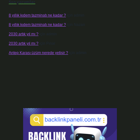
Son yorumlar
8 yıllık kıdem tazminatı ne kadar ?
için
admin
8 yıllık kıdem tazminatı ne kadar ?
için
Nazan
2030 artık yıl mı ?
için
admin
2030 artık yıl mı ?
için
Pınar
Antep Karası üzüm nerede yetişir ?
için
admin