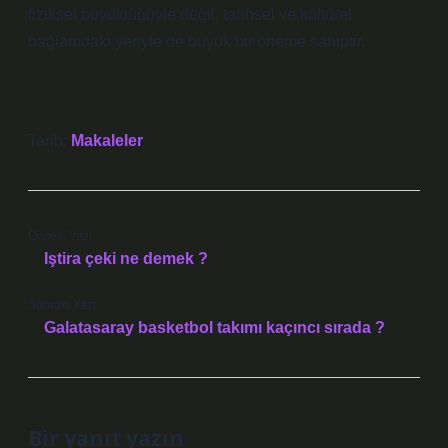
fiziksel büyüklüğüyle değil, tarihsel ve kültürel
bağlamdaki yeriyle de büyük bir öneme sahiptir.
Tarih:
Makaleler
Önceki Yazı
Iştira çeki ne demek ?
Sonraki Yazı
Galatasaray basketbol takımı kaçıncı sırada ?
Bir yanıt yazın