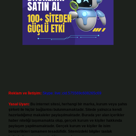
Reklam ve İletişim:
Skype: live:.cid.575569c608265c69
Yasal Uyarı:
Bu internet sitesi, herhangi bir marka, kurum veya şahıs
şirketi ile hiçbir bağlantısı bulunmamaktadır. Sitede yalnızca kendi
hazırladığımız makaleler paylaşılmaktadır. Burada yer alan içerikler
haber niteliği taşımamakta olup, gerçek kurum ve kişiler hakkında
paylaşım yapılmamaktadır. Gerçek kurum ve kişiler ile isim
benzerlikleri tamamen tesadüfidir. Sitemizdeki bilgiler taslak