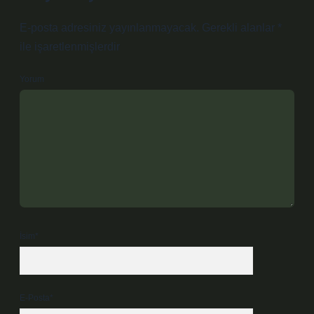
E-posta adresiniz yayınlanmayacak.
Gerekli alanlar
*
ile işaretlenmişlerdir
Yorum
İsim*
E-Posta*