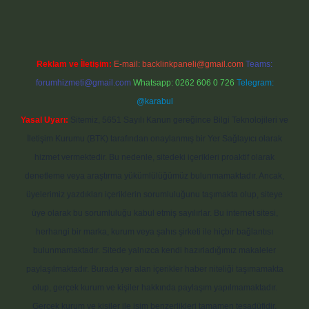
Reklam ve İletişim:
E-mail:
backlinkpaneli@gmail.com
Teams:
forumhizmeti@gmail.com
Whatsapp: 0262 606 0 726
Telegram:
@karabul
Yasal Uyarı:
Sitemiz, 5651 Sayılı Kanun gereğince Bilgi Teknolojileri ve
İletişim Kurumu (BTK) tarafından onaylanmış bir Yer Sağlayıcı olarak
hizmet vermektedir. Bu nedenle, sitedeki içerikleri proaktif olarak
denetleme veya araştırma yükümlülüğümüz bulunmamaktadır. Ancak,
üyelerimiz yazdıkları içeriklerin sorumluluğunu taşımakta olup, siteye
üye olarak bu sorumluluğu kabul etmiş sayılırlar. Bu internet sitesi,
herhangi bir marka, kurum veya şahıs şirketi ile hiçbir bağlantısı
bulunmamaktadır. Sitede yalnızca kendi hazırladığımız makaleler
paylaşılmaktadır. Burada yer alan içerikler haber niteliği taşımamakta
olup, gerçek kurum ve kişiler hakkında paylaşım yapılmamaktadır.
Gerçek kurum ve kişiler ile isim benzerlikleri tamamen tesadüfidir.