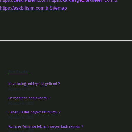
https://cesurkalem.com
https://kardesgezitekneleri.com.tr
https://askbilisim.com.tr
Sitemap
Sidebar
Son Yazılar
Kuzu kulağı mideye iyi gelir mi ?
Ağustos 8, 2026
Nevşehir’de nehir var mı ?
Ağustos 8, 2026
Faber Castell boykot ürünü mü ?
Ağustos 6, 2026
Kur’an-ı Kerim’de tek ismi geçen kadın kimdir ?
Ağustos 6, 2026