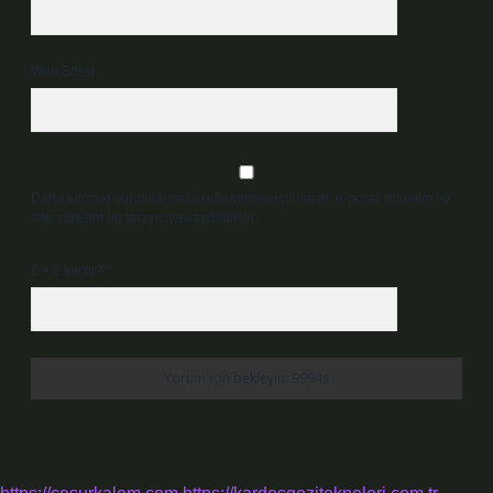
Web Sitesi
Daha sonraki yorumlarımda kullanılması için adım, e-posta adresim ve
site adresim bu tarayıcıya kaydedilsin.
6 + 2 kaçtır?
*