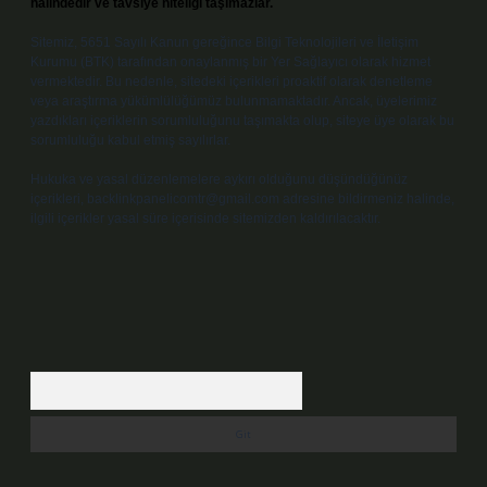
halindedir ve tavsiye niteliği taşımazlar.
Sitemiz, 5651 Sayılı Kanun gereğince Bilgi Teknolojileri ve İletişim
Kurumu (BTK) tarafından onaylanmış bir Yer Sağlayıcı olarak hizmet
vermektedir. Bu nedenle, sitedeki içerikleri proaktif olarak denetleme
veya araştırma yükümlülüğümüz bulunmamaktadır. Ancak, üyelerimiz
yazdıkları içeriklerin sorumluluğunu taşımakta olup, siteye üye olarak bu
sorumluluğu kabul etmiş sayılırlar.
Hukuka ve yasal düzenlemelere aykırı olduğunu düşündüğünüz
içerikleri,
backlinkpanelicomtr@gmail.com
adresine bildirmeniz halinde,
ilgili içerikler yasal süre içerisinde sitemizden kaldırılacaktır.
Arama