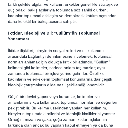
farklı şekilde algılar ve kullanır; erkekler genellikle stratejik ve
güç odaklı bakış açılarıyla toplumda söz sahibi olurken,
kadınlar toplumsal etkileşim ve demokratik katılım açısından
daha kolektif bir bakış açısına sahiptir.
İktidar, İdeoloji ve Dil: “Gullüm”ün Toplumsal
Yansıması
İktidar ilişkileri, bireylerin sosyal rolleri ve dil kullanımı
arasındaki bağlantıyı derinlemesine incelemek, toplumsal
normları anlamak için oldukça kritik bir adımdır. “Gullüm”
kelimesi gibi kelimeler, sadece anlam taşımazlar; aynı
zamanda toplumsal bir işlevi yerine getirirler. Özellikle
kadınların ve erkeklerin toplumsal konumlarına dair çeşitli
ideolojik çatışmaların dilde nasıl şekillendiği önemlidir.
Güçlü bir devlet yapısı veya kurumlar, kelimeleri ve
anlamlarını sıkça kullanarak, toplumsal normları ve değerleri
pekiştirebilir. Bu kelime üzerinden yapılan her kullanım,
bireylerin toplumdaki rollerini ve ideolojik kimliklerini yansıtır.
Örneğin, mizah ve şaka, çoğu zaman iktidar ilişkilerinin
farkında olan ancak bu yapıları kabul etmeyen ya da buna