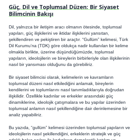
Güç, Dil ve Toplumsal Düzen: Bir Siyaset
Bilimcinin Bakışı
Dil, yalnızca bir iletişim aracı olmanın ötesinde, toplumsal
yapıları, güç ilişkilerini ve iktidar ilişkilerini yansıtan,
şekillendiren ve pekiştiren bir araçtır. “Gullüm” kelimesi, Türk
Dil Kurumu’na (TDK) göre oldukça nadir kullanılan bir kelime
olmakla birlikte, üzerine düşündüğümüzde, toplumsal
yapıların, ideolojilerin ve bireylerin birbirleriyle olan ilişkilerinin
nasıl bir yansıması olduğunu da görebiliriz.
Bir siyaset bilimcisi olarak, kelimelerin ve kavramların
toplumsal düzeni nasıl etkilediğini anlamak, bireylerin
kendilerini ve toplumlarını nasıl tanımladıklarıyla doğrudan
ilişkilidir. Özellikle kadınlar ve erkekler arasındaki güç
dinamiklerine, ideolojik çatışmalara ve bu yapılar üzerinden
toplumsal anlamın nasıl şekillendiğine dair derinlemesine bir
analiz yapabiliriz.
Bu yazıda, “gullüm” kelimesi üzerinden toplumsal yapıların ve
ideolojilerin nasıl şekillendiğini, erkeklerin stratejik ve güç
odaklı bakış açıları ile kadınların demokratik katılım ve