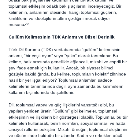
toplumsal etkileşim odaklı bakış açılarını inceleyeceğiz. Bir
kelimenin, anlamının ötesinde, hangi toplumsal güçlerin,
kimliklerin ve ideolojilerin altını çizdiğini merak ediyor
musunuz?
Gullüm Kelimesinin TDK Anlamı ve Dilsel Derinlik
Türk Dil Kurumu (TDK) veritabanında “gullüm” kelimesinin
anlamı, “bir çeşit oyun” veya “şaka” olarak tanımlanır. Bu
kelime, halk arasında genellikle eğlenceli, mizahi ve esprili bir
şey ifade etmek için kullanılır. Ancak, bir siyaset bilimci
gözüyle bakıldığında, bu kelime, toplumların kolektif zihninde
nasıl bir yer işgal ediyor? Toplumsal anlamlar, sadece
kelimelerin tanımlarında değil, aynı zamanda bu kelimelerin
kullanım biçimlerinde de şekillenir.
Dil, toplumsal yapıyı ve güç ilişkilerini yansıttığı gibi, bu
yapıları yeniden üretir. “Gullüm” gibi kelimeler, toplumsal
etkileşimin ve ilişkilerin bir göstergesi olabilir. Toplumlar, bu tür
kelimeleri kullanarak, belirli normları, sosyal sınırları ve hatta
cinsiyet rollerini pekiştirir. Mizah, örneğin, toplumsal eleştirinin
ve gücün ifade bulduğu bir alandır. Kadın ve erkekler, gücü