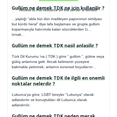
Gullüm ne demek TDK ne icin kullanilir ?
Access to this resource on the server is denied!
…yaptığı ”abla bizi dün madileyen paporonun similyası
but kürdü heral” diye lafa başlaması ve grupta gullüm
koparmasıyla hatırımda kalan sözcüklerden 1i…
tırnak…
Gullüm ne demek TDK nasil anlasilir ?
Türk Dil Kurumu ’na ( TDK ) göre “ gullüm ”, gülme veya
gülüş anlamına gelir. Ancak kelimenin yüzeyine
bakmakla yetinmek, anlamın evrensel boyutlarını…
Gullüm ne demek TDK ile ilgili en onemli
noktalar nelerdir ?
Lubunca’ya göre, LGBT bireyler “Lubunya” olarak
adlandırılır ve konuştukları dil Lubunca olarak
adlandırılır.
Gullüm ne demek TDK neden merak