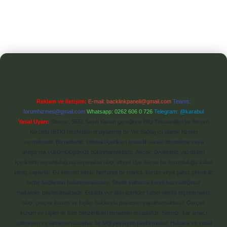
Reklam ve İletişim:
E-mail:
backlinkpaneli@gmail.com
Teams:
forumhizmeti@gmail.com
Whatsapp: 0262 606 0 726
Telegram: @karabul
Yasal Uyarı:
Sitemiz, 5651 Sayılı Kanun gereğince Bilgi Teknolojileri ve İletişim
Kurumu (BTK) tarafından onaylanmış bir Yer Sağlayıcı olarak hizmet
vermektedir. Bu nedenle, sitedeki içerikleri proaktif olarak denetleme veya
araştırma yükümlülüğümüz bulunmamaktadır. Ancak, üyelerimiz yazdıkları
içeriklerin sorumluluğunu taşımakta olup, siteye üye olarak bu sorumluluğu kabul
etmiş sayılırlar. Bu internet sitesi, herhangi bir marka, kurum veya şahıs şirketi ile
hiçbir bağlantısı bulunmamaktadır. Sitede yalnızca kendi hazırladığımız
makaleler paylaşılmaktadır. Burada yer alan içerikler haber niteliği taşımamakta
olup, gerçek kurum ve kişiler hakkında paylaşım yapılmamaktadır. Gerçek
kurum ve kişiler ile isim benzerlikleri tamamen tesadüfidir. Sitemiz, kar amacı
gütmeyen ve tamamen ücretsiz bir bilgi paylaşım platformudur. Hukuka ve yasal