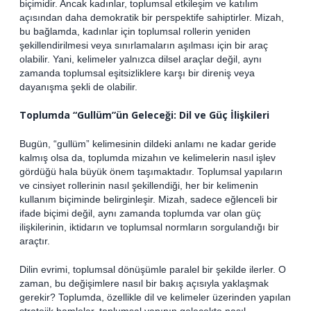
biçimidir. Ancak kadınlar, toplumsal etkileşim ve katılım
açısından daha demokratik bir perspektife sahiptirler. Mizah,
bu bağlamda, kadınlar için toplumsal rollerin yeniden
şekillendirilmesi veya sınırlamaların aşılması için bir araç
olabilir. Yani, kelimeler yalnızca dilsel araçlar değil, aynı
zamanda toplumsal eşitsizliklere karşı bir direniş veya
dayanışma şekli de olabilir.
Toplumda “Gullüm”ün Geleceği: Dil ve Güç İlişkileri
Bugün, “gullüm” kelimesinin dildeki anlamı ne kadar geride
kalmış olsa da, toplumda mizahın ve kelimelerin nasıl işlev
gördüğü hala büyük önem taşımaktadır. Toplumsal yapıların
ve cinsiyet rollerinin nasıl şekillendiği, her bir kelimenin
kullanım biçiminde belirginleşir. Mizah, sadece eğlenceli bir
ifade biçimi değil, aynı zamanda toplumda var olan güç
ilişkilerinin, iktidarın ve toplumsal normların sorgulandığı bir
araçtır.
Dilin evrimi, toplumsal dönüşümle paralel bir şekilde ilerler. O
zaman, bu değişimlere nasıl bir bakış açısıyla yaklaşmak
gerekir? Toplumda, özellikle dil ve kelimeler üzerinden yapılan
stratejik hamleler, toplumsal yapının gelecekte nasıl