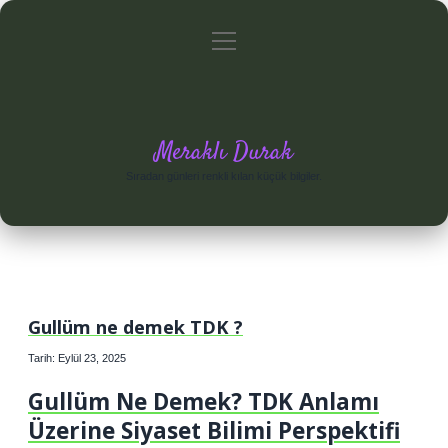
menüyü
Anasayfa
Gizlilik Politikası
Yasal Uyarı
aç
Hakkımızda
Meraklı Durak
Sıradan günleri renkli kılan küçük bilgiler.
Gullüm ne demek TDK ?
Tarih: Eylül 23, 2025
Gullüm Ne Demek? TDK Anlamı
Üzerine Siyaset Bilimi Perspektifi