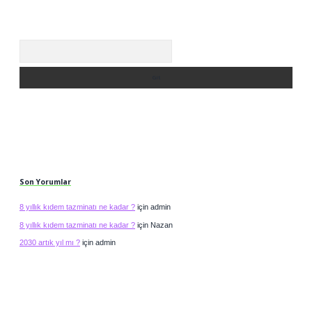
Arama
Son Yorumlar
8 yıllık kıdem tazminatı ne kadar ?
için
admin
8 yıllık kıdem tazminatı ne kadar ?
için
Nazan
2030 artık yıl mı ?
için
admin