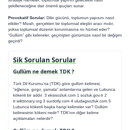
şekilleneceğine dair önemli ipuçları sunar.
Provokatif Sorular:
Dilin gücünü, toplumun yapısını nasıl
etkiler? Mizah, gerçekten bir toplumsal eleştiri aracı mıdır,
yoksa toplumsal düzenin korunmasına mı hizmet eder?
“Gullüm” gibi kelimeler, geçmişten günümüze nasıl bir değişim
geçirdi?
Sik Sorulan Sorular
Gullüm ne demek TDK ?
Türk Dil Kurumu’na (TDK) göre gullüm kelimesi,
"eğlence, gırgır, şamata" anlamlarına gelen ve Lubunca
kökenli bir addır. 3 eksisozluk.com 1 sozluk.gov.tr 2
tr.wiktionary.org 3 surdotly.com 4 uludagsozluk.com 5
Lubunca kökenli başka hangi kelimeler var? Gullüm
kelimesinin kökeni nedir? TDK’nın diğer kelime
açıklamaları nelerdir?