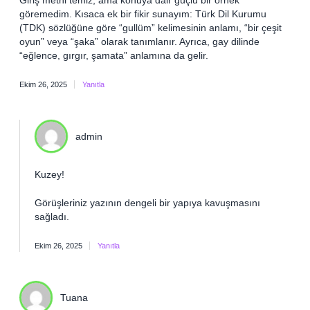
Giriş metni temiz, ama konuya dair güçlü bir örnek
göremedim. Kısaca ek bir fikir sunayım: Türk Dil Kurumu
(TDK) sözlüğüne göre “gullüm” kelimesinin anlamı, “bir çeşit
oyun” veya “şaka” olarak tanımlanır. Ayrıca, gay dilinde
“eğlence, gırgır, şamata” anlamına da gelir.
Ekim 26, 2025
Yanıtla
admin
Kuzey!
Görüşleriniz yazının
dengeli
bir yapıya kavuşmasını
sağladı.
Ekim 26, 2025
Yanıtla
Tuana