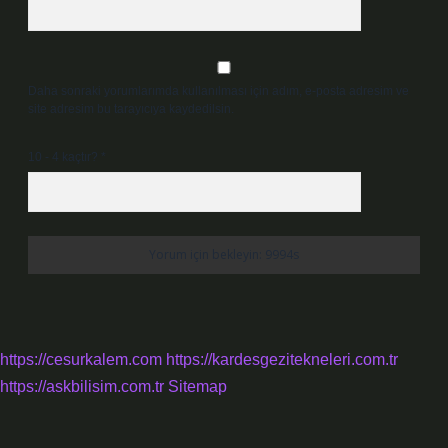
Daha sonraki yorumlarımda kullanılması için adım, e-posta adresim ve
site adresim bu tarayıcıya kaydedilsin.
10 - 4 kaçtır?
*
https://cesurkalem.com
https://kardesgezitekneleri.com.tr
https://askbilisim.com.tr
Sitemap