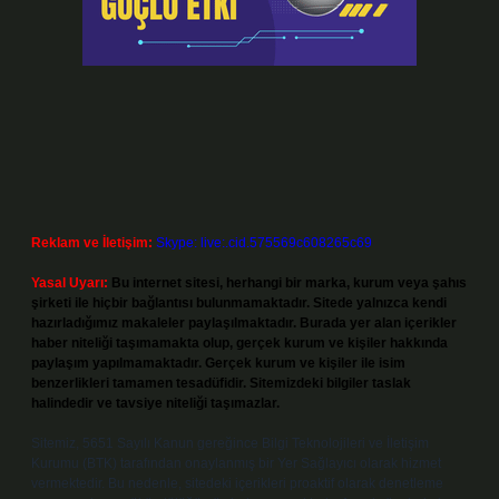
Reklam ve İletişim:
Skype: live:.cid.575569c608265c69
Yasal Uyarı:
Bu internet sitesi, herhangi bir marka, kurum veya şahıs
şirketi ile hiçbir bağlantısı bulunmamaktadır. Sitede yalnızca kendi
hazırladığımız makaleler paylaşılmaktadır. Burada yer alan içerikler
haber niteliği taşımamakta olup, gerçek kurum ve kişiler hakkında
paylaşım yapılmamaktadır. Gerçek kurum ve kişiler ile isim
benzerlikleri tamamen tesadüfidir. Sitemizdeki bilgiler taslak
halindedir ve tavsiye niteliği taşımazlar.
Sitemiz, 5651 Sayılı Kanun gereğince Bilgi Teknolojileri ve İletişim
Kurumu (BTK) tarafından onaylanmış bir Yer Sağlayıcı olarak hizmet
vermektedir. Bu nedenle, sitedeki içerikleri proaktif olarak denetleme