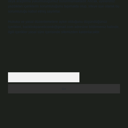
veya araştırma yükümlülüğümüz bulunmamaktadır. Ancak, üyelerimiz
yazdıkları içeriklerin sorumluluğunu taşımakta olup, siteye üye olarak bu
sorumluluğu kabul etmiş sayılırlar.
Hukuka ve yasal düzenlemelere aykırı olduğunu düşündüğünüz
içerikleri,
backlinkpanelicomtr@gmail.com
adresine bildirmeniz halinde,
ilgili içerikler yasal süre içerisinde sitemizden kaldırılacaktır.
Arama