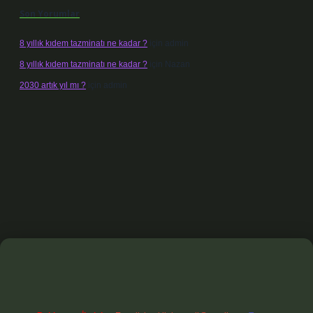
Son Yorumlar
8 yıllık kıdem tazminatı ne kadar ?
için
admin
8 yıllık kıdem tazminatı ne kadar ?
için
Nazan
2030 artık yıl mı ?
için
admin
t