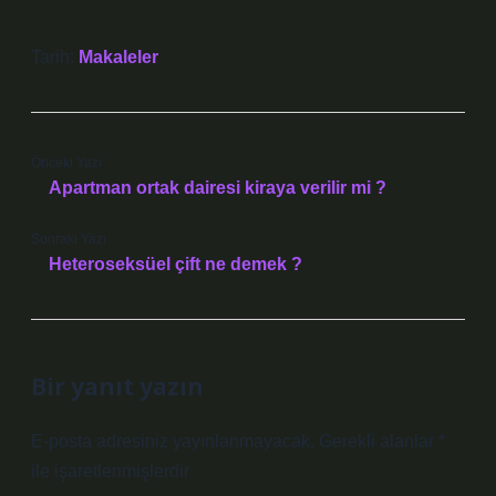
Tarih:
Makaleler
Önceki Yazı
Apartman ortak dairesi kiraya verilir mi ?
Sonraki Yazı
Heteroseksüel çift ne demek ?
Bir yanıt yazın
E-posta adresiniz yayınlanmayacak.
Gerekli alanlar
*
ile işaretlenmişlerdir