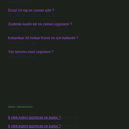
Ağustos 4, 2026
Dozyl 10 mg ne zaman içilir ?
Temmuz 30, 2026
Zeytinde kaolin kili ne zaman uygulanır ?
Temmuz 29, 2026
Kırkambar 40 Ambar Kremi ne için kullanılır ?
Temmuz 27, 2026
Yüz serumu nasıl uygulanır ?
Temmuz 26, 2026
Son yorumlar
8 yıllık kıdem tazminatı ne kadar ?
için
admin
8 yıllık kıdem tazminatı ne kadar ?
için
Nazan