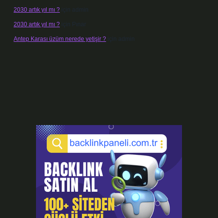
2030 artık yıl mı ?
için
admin
2030 artık yıl mı ?
için
Pınar
Antep Karası üzüm nerede yetişir ?
için
admin