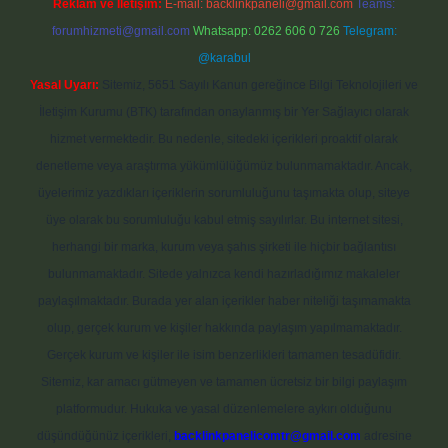
Reklam ve İletişim:
E-mail:
backlinkpaneli@gmail.com
Teams:
forumhizmeti@gmail.com
Whatsapp: 0262 606 0 726
Telegram:
@karabul
Yasal Uyarı:
Sitemiz, 5651 Sayılı Kanun gereğince Bilgi Teknolojileri ve
İletişim Kurumu (BTK) tarafından onaylanmış bir Yer Sağlayıcı olarak
hizmet vermektedir. Bu nedenle, sitedeki içerikleri proaktif olarak
denetleme veya araştırma yükümlülüğümüz bulunmamaktadır. Ancak,
üyelerimiz yazdıkları içeriklerin sorumluluğunu taşımakta olup, siteye
üye olarak bu sorumluluğu kabul etmiş sayılırlar. Bu internet sitesi,
herhangi bir marka, kurum veya şahıs şirketi ile hiçbir bağlantısı
bulunmamaktadır. Sitede yalnızca kendi hazırladığımız makaleler
paylaşılmaktadır. Burada yer alan içerikler haber niteliği taşımamakta
olup, gerçek kurum ve kişiler hakkında paylaşım yapılmamaktadır.
Gerçek kurum ve kişiler ile isim benzerlikleri tamamen tesadüfidir.
Sitemiz, kar amacı gütmeyen ve tamamen ücretsiz bir bilgi paylaşım
platformudur. Hukuka ve yasal düzenlemelere aykırı olduğunu
düşündüğünüz içerikleri,
backlinkpanelicomtr@gmail.com
adresine