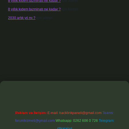
8 yıllık kıdem tazminatı ne kadar ?
için
admin
8 yıllık kıdem tazminatı ne kadar ?
için
Nazan
2030 artık yıl mı ?
için
admin
exbet
Reklam ve İletişim:
E-mail:
backlinkpaneli@gmail.com
Teams:
forumhizmeti@gmail.com
Whatsapp: 0262 606 0 726
Telegram:
@karabul