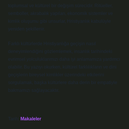
toplumsal ve kültürel bir değişim sürecidir. Ritüeller,
semboller, akrabalık yapıları, ekonomik sistemler ve
kimlik oluşumu gibi unsurlar, Hristiyanlık kabulüyle
yeniden şekillenir.
Farklı kültürlerde Hristiyanlığa geçişin nasıl
deneyimlendiğini gözlemlemek, insanlık tarihindeki
evrimsel yolculuklarımızı daha iyi anlamamıza yardımcı
olabilir. Bu yazıyı okurken, kültürel farklılıkların ve dini
geçişlerin bireysel kimlikler üzerindeki etkilerini
sorgulamak, başka kültürlere daha derin bir empatiyle
bakmamızı sağlayacaktır.
Tarih:
Makaleler