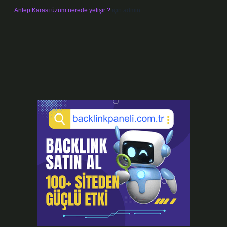
Antep Karası üzüm nerede yetişir ?
için
admin