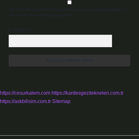
Daha sonraki yorumlarımda kullanılması için adım, e-posta adresim ve
site adresim bu tarayıcıya kaydedilsin.
9 - 5 kaçtır?
*
https://cesurkalem.com
https://kardesgezitekneleri.com.tr
https://askbilisim.com.tr
Sitemap