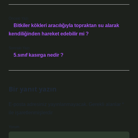
Önceki Yazı
Bitkiler kökleri aracılığıyla topraktan su alarak
kendiliğinden hareket edebilir mi ?
Sonraki Yazı
5.sınıf kasırga nedir ?
Bir yanıt yazın
E-posta adresiniz yayınlanmayacak.
Gerekli alanlar
*
ile işaretlenmişlerdir
Yorum