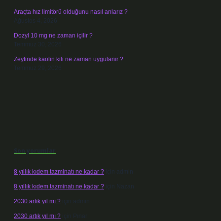
Araçta hız limitörü olduğunu nasıl anlarız ?
Ağustos 4, 2026
Dozyl 10 mg ne zaman içilir ?
Temmuz 30, 2026
Zeytinde kaolin kili ne zaman uygulanır ?
Temmuz 29, 2026
Son yorumlar
8 yıllık kıdem tazminatı ne kadar ?
için
admin
8 yıllık kıdem tazminatı ne kadar ?
için
Nazan
2030 artık yıl mı ?
için
admin
2030 artık yıl mı ?
için
Pınar