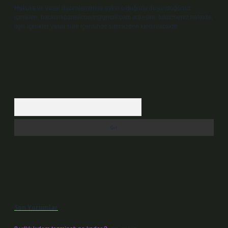
Hukuka ve yasal düzenlemelere aykırı olduğunu düşündüğünüz
içerikleri,
backlinkpanelicomtr@gmail.com
adresine bildirmeniz halinde,
ilgili içerikler yasal süre içerisinde sitemizden kaldırılacaktır.
Arama
Son Yorumlar