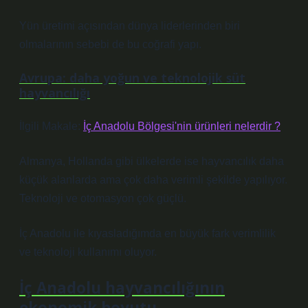
Yün üretimi açısından dünya liderlerinden biri
olmalarının sebebi de bu coğrafi yapı.
Avrupa: daha yoğun ve teknolojik süt
hayvancılığı
İlgili Makale:
İç Anadolu Bölgesi'nin ürünleri nelerdir ?
Almanya, Hollanda gibi ülkelerde ise hayvancılık daha
küçük alanlarda ama çok daha verimli şekilde yapılıyor.
Teknoloji ve otomasyon çok güçlü.
İç Anadolu ile kıyasladığımda en büyük fark verimlilik
ve teknoloji kullanımı oluyor.
İç Anadolu hayvancılığının
ekonomik boyutu