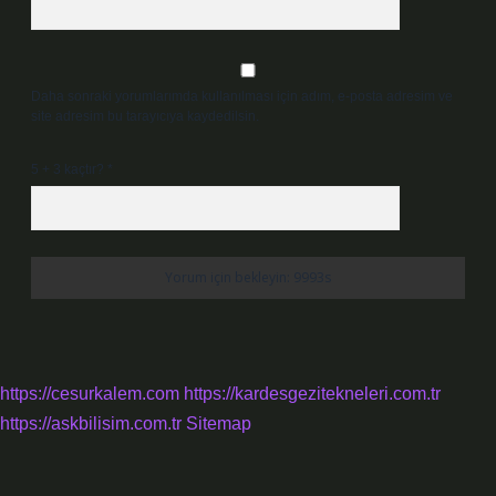
Daha sonraki yorumlarımda kullanılması için adım, e-posta adresim ve
site adresim bu tarayıcıya kaydedilsin.
5 + 3 kaçtır?
*
https://cesurkalem.com
https://kardesgezitekneleri.com.tr
https://askbilisim.com.tr
Sitemap