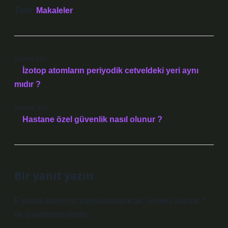
Tarih:
Makaleler
Önceki Yazı
İzotop atomların periyodik cetveldeki yeri aynı
mıdır ?
Sonraki Yazı
Hastane özel güvenlik nasıl olunur ?
Bir yanıt yazın
E-posta adresiniz yayınlanmayacak.
Gerekli alanlar
*
ile işaretlenmişlerdir