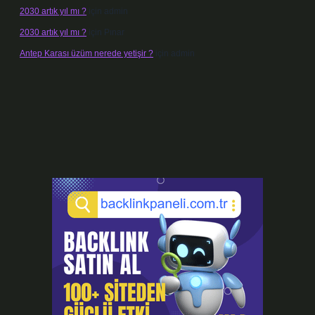
2030 artık yıl mı ?
için
admin
2030 artık yıl mı ?
için
Pınar
Antep Karası üzüm nerede yetişir ?
için
admin