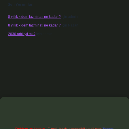
Son Yorumlar
8 yıllık kıdem tazminatı ne kadar ?
için
admin
8 yıllık kıdem tazminatı ne kadar ?
için
Nazan
2030 artık yıl mı ?
için
admin
exbet