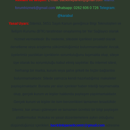
Reklam ve İletişim:
E-mail:
backlinkpaneli@gmail.com
Teams:
forumhizmeti@gmail.com
Whatsapp: 0262 606 0 726
Telegram:
@karabul
Yasal Uyarı:
Sitemiz, 5651 Sayılı Kanun gereğince Bilgi Teknolojileri ve
İletişim Kurumu (BTK) tarafından onaylanmış bir Yer Sağlayıcı olarak
hizmet vermektedir. Bu nedenle, sitedeki içerikleri proaktif olarak
denetleme veya araştırma yükümlülüğümüz bulunmamaktadır. Ancak,
üyelerimiz yazdıkları içeriklerin sorumluluğunu taşımakta olup, siteye
üye olarak bu sorumluluğu kabul etmiş sayılırlar. Bu internet sitesi,
herhangi bir marka, kurum veya şahıs şirketi ile hiçbir bağlantısı
bulunmamaktadır. Sitede yalnızca kendi hazırladığımız makaleler
paylaşılmaktadır. Burada yer alan içerikler haber niteliği taşımamakta
olup, gerçek kurum ve kişiler hakkında paylaşım yapılmamaktadır.
Gerçek kurum ve kişiler ile isim benzerlikleri tamamen tesadüfidir.
Sitemiz, kar amacı gütmeyen ve tamamen ücretsiz bir bilgi paylaşım
platformudur. Hukuka ve yasal düzenlemelere aykırı olduğunu
düşündüğünüz içerikleri,
backlinkpanelicomtr@gmail.com
adresine