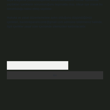
veya araştırma yükümlülüğümüz bulunmamaktadır. Ancak, üyelerimiz
yazdıkları içeriklerin sorumluluğunu taşımakta olup, siteye üye olarak bu
sorumluluğu kabul etmiş sayılırlar.
Hukuka ve yasal düzenlemelere aykırı olduğunu düşündüğünüz
içerikleri,
backlinkpanelicomtr@gmail.com
adresine bildirmeniz halinde,
ilgili içerikler yasal süre içerisinde sitemizden kaldırılacaktır.
Arama