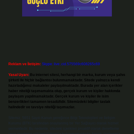
Reklam ve İletişim:
Skype: live:.cid.575569c608265c69
Yasal Uyarı:
Bu internet sitesi, herhangi bir marka, kurum veya şahıs
şirketi ile hiçbir bağlantısı bulunmamaktadır. Sitede yalnızca kendi
hazırladığımız makaleler paylaşılmaktadır. Burada yer alan içerikler
haber niteliği taşımamakta olup, gerçek kurum ve kişiler hakkında
paylaşım yapılmamaktadır. Gerçek kurum ve kişiler ile isim
benzerlikleri tamamen tesadüfidir. Sitemizdeki bilgiler taslak
halindedir ve tavsiye niteliği taşımazlar.
Sitemiz, 5651 Sayılı Kanun gereğince Bilgi Teknolojileri ve İletişim
Kurumu (BTK) tarafından onaylanmış bir Yer Sağlayıcı olarak hizmet
vermektedir. Bu nedenle, sitedeki içerikleri proaktif olarak denetleme