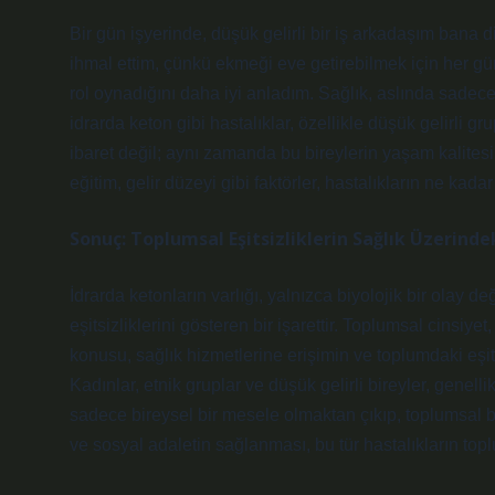
Bir gün işyerinde, düşük gelirli bir iş arkadaşım bana d
ihmal ettim, çünkü ekmeği eve getirebilmek için her gün
rol oynadığını daha iyi anladım. Sağlık, aslında sadece
idrarda keton gibi hastalıklar, özellikle düşük gelirli gr
ibaret değil; aynı zamanda bu bireylerin yaşam kalitesi
eğitim, gelir düzeyi gibi faktörler, hastalıkların ne kadar 
Sonuç: Toplumsal Eşitsizliklerin Sağlık Üzerind
İdrarda ketonların varlığı, yalnızca biyolojik bir olay d
eşitsizliklerini gösteren bir işarettir. Toplumsal cinsiye
konusu, sağlık hizmetlerine erişimin ve toplumdaki eşi
Kadınlar, etnik gruplar ve düşük gelirli bireyler, genell
sadece bireysel bir mesele olmaktan çıkıp, toplumsal bir
ve sosyal adaletin sağlanması, bu tür hastalıkların top