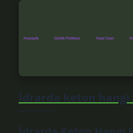
Anasayfa
Gizlilik Politikası
Yasal Uyarı
H
İdrarda keton hangi 
Tarih: Mayıs 28, 2026
İdrarda Keton Hangi H