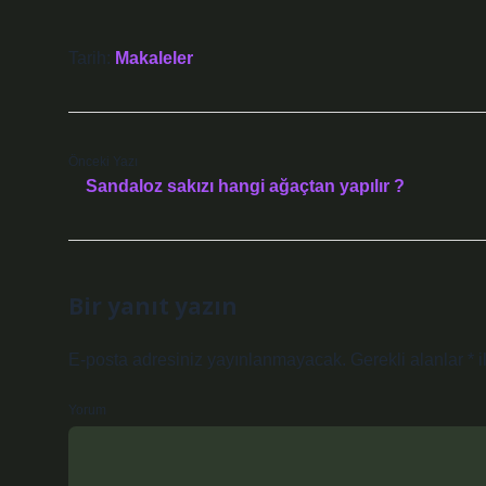
Tarih:
Makaleler
Önceki Yazı
Sandaloz sakızı hangi ağaçtan yapılır ?
Bir yanıt yazın
E-posta adresiniz yayınlanmayacak.
Gerekli alanlar
*
i
Yorum