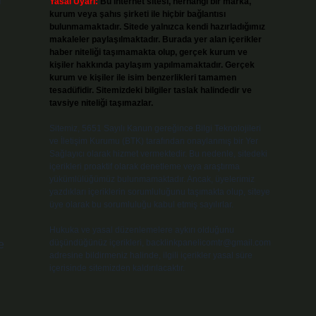
r
Yasal Uyarı:
Bu internet sitesi, herhangi bir marka,
kurum veya şahıs şirketi ile hiçbir bağlantısı
bulunmamaktadır. Sitede yalnızca kendi hazırladığımız
makaleler paylaşılmaktadır. Burada yer alan içerikler
haber niteliği taşımamakta olup, gerçek kurum ve
kişiler hakkında paylaşım yapılmamaktadır. Gerçek
kurum ve kişiler ile isim benzerlikleri tamamen
tesadüfidir. Sitemizdeki bilgiler taslak halindedir ve
tavsiye niteliği taşımazlar.
Sitemiz, 5651 Sayılı Kanun gereğince Bilgi Teknolojileri
ve İletişim Kurumu (BTK) tarafından onaylanmış bir Yer
Sağlayıcı olarak hizmet vermektedir. Bu nedenle, sitedeki
içerikleri proaktif olarak denetleme veya araştırma
yükümlülüğümüz bulunmamaktadır. Ancak, üyelerimiz
yazdıkları içeriklerin sorumluluğunu taşımakta olup, siteye
üye olarak bu sorumluluğu kabul etmiş sayılırlar.
Hukuka ve yasal düzenlemelere aykırı olduğunu
düşündüğünüz içerikleri,
backlinkpanelicomtr@gmail.com
e
adresine bildirmeniz halinde, ilgili içerikler yasal süre
içerisinde sitemizden kaldırılacaktır.