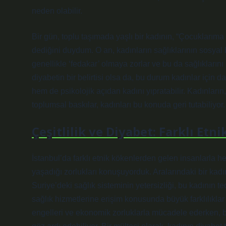
neden olabilir.
Bir gün, toplu taşımada yaşlı bir kadının, “Çocuklar
dediğini duydum. O an, kadınların sağlıklarının sosyal
genellikle ‘fedakar’ olmaya zorlar ve bu da sağlıkların
diyabetin bir belirtisi olsa da, bu durum kadınlar için d
hem de psikolojik açıdan kadını yıpratabilir. Kadınları
toplumsal baskılar, kadınları bu konuda geri tutabiliyor.
Çeşitlilik ve Diyabet: Farklı Etni
İstanbul’da farklı etnik kökenlerden gelen insanlarla he
yaşadığı zorlukları konuşuyorduk. Aralarındaki bir kadın
Suriye’deki sağlık sisteminin yetersizliği, bu kadının t
sağlık hizmetlerine erişim konusunda büyük farklılıklar
engelleri ve ekonomik zorluklarla mücadele ederken, baz