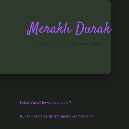
Meraklı Durak
Sıradan günleri renkli kılan küçük bilgiler.
Sidebar
elexbet
Son Yazılar
Faber Castell boykot ürünü mü ?
Ağustos 6, 2026
Kur’an-ı Kerim’de tek ismi geçen kadın kimdir ?
Ağustos 6, 2026