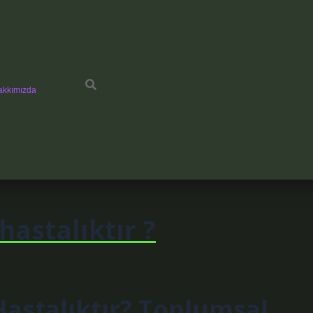
akkımızda
hastalıktır ?
astalıktır? Toplumsal