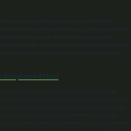
ıma bakmam lazım, ama kendi sağlığımı hiç önemsemedim,”
 bir mesele haline geldiğini düşündüm. Çünkü toplum, kadınları
ı ihmal etmelerine yol açar. İdrarda ketonlar, çoğu zaman
aha tehlikeli olabilir. Erken teşhis edilmeyen diyabet, hem fizikse
n, tedavi için daha erken başvurması gerektiği bir gerçekken,
k Grupların Etkisi
r gün karşılaşıyorum. Bir gün, bir grup Suriyeli mültecinin
, şeker hastalığından dolayı keton problemi yaşadığını belirtti.
edaviye ulaşmasını engellemişti. Çeşitli etnik gruplar arasında,
 yaşanıyor. Bazı gruplar, sağlık hizmetlerine ulaşmada dil
ıları ise kendi kültürel değerlerinden dolayı sağlık sorunlarını