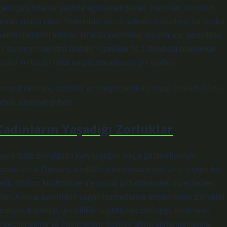
eldiğini kısa bir şekilde açıklamak gerek. Ketonlar, vücudun
aman ortaya çıkar. Normalde, vücut şekerle çalışırken, bir şeyler
ton üretimini tetikler. İdrarda ketonların bulunması, genellikle
durumun belirtisi olabilir. Özellikle tip 1 diyabetli bireylerde,
aşlar ve bu da ciddi sağlık sorunlarına yol açabilir.
umsal cinsiyet, çeşitlilik ve sosyal adaletle nasıl ilişkilidir? İşte
amak devreye giriyor.
Kadınların Yaşadığı Zorluklar
sıl farklı zorluklarla karşılaştığını sıkça gözlemliyorum.
 daha fazla. Diyabet, özellikle kadınlarda daha fazla yaygın bir
amilelik, doğum kontrolü ve menopoz gibi dönemsel süreçlerden
rler. Ayrıca, kadınların sağlık hizmetlerine erişimindeki zorluklar
liyor. Kadınlar, genellikle sağlıklarını erteleyip, ailelerinin
in gecikmesine ve hastalıkların kontrol altına alınamamasına