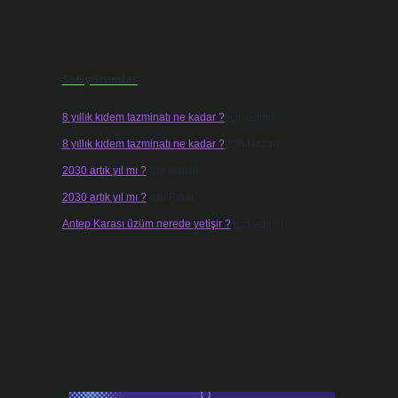
Son yorumlar
8 yıllık kıdem tazminatı ne kadar ?
için
admin
8 yıllık kıdem tazminatı ne kadar ?
için
Nazan
2030 artık yıl mı ?
için
admin
2030 artık yıl mı ?
için
Pınar
Antep Karası üzüm nerede yetişir ?
için
admin