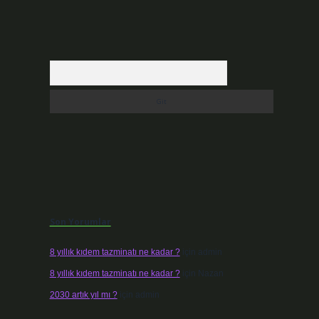
Arama
Son Yorumlar
8 yıllık kıdem tazminatı ne kadar ?
için
admin
8 yıllık kıdem tazminatı ne kadar ?
için
Nazan
2030 artık yıl mı ?
için
admin