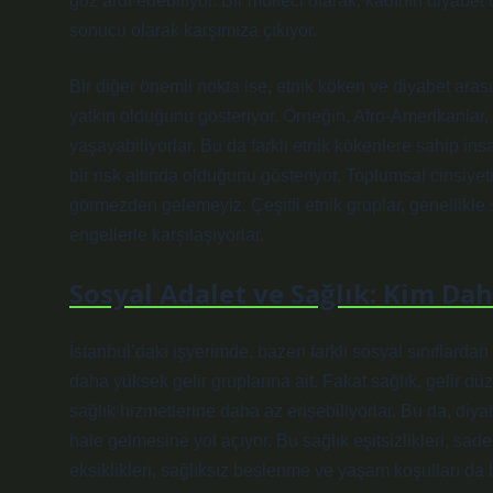
göz ardı edebiliyor. Bir mülteci olarak, kadının diyabet
sonucu olarak karşımıza çıkıyor.
Bir diğer önemli nokta ise, etnik köken ve diyabet arası
yatkın olduğunu gösteriyor. Örneğin, Afro-Amerikanlar, 
yaşayabiliyorlar. Bu da farklı etnik kökenlere sahip ins
bir risk altında olduğunu gösteriyor. Toplumsal cinsiyeti
görmezden gelemeyiz. Çeşitli etnik gruplar, genellikle 
engellerle karşılaşıyorlar.
Sosyal Adalet ve Sağlık: Kim Dah
İstanbul’daki işyerimde, bazen farklı sosyal sınıflardan
daha yüksek gelir gruplarına ait. Fakat sağlık, gelir düze
sağlık hizmetlerine daha az erişebiliyorlar. Bu da, diyab
hale gelmesine yol açıyor. Bu sağlık eşitsizlikleri, sade
eksiklikleri, sağlıksız beslenme ve yaşam koşulları da 