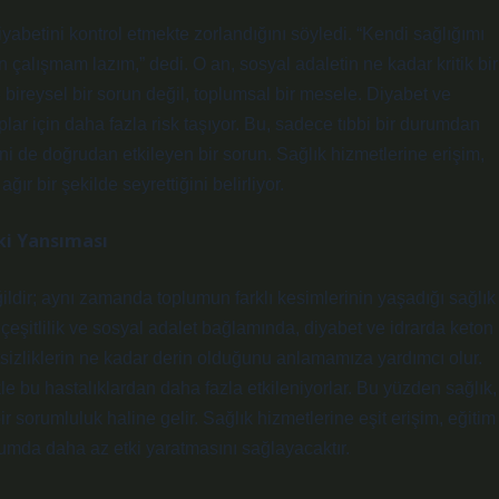
iyabetini kontrol etmekte zorlandığını söyledi. “Kendi sağlığımı
 çalışmam lazım,” dedi. O an, sosyal adaletin ne kadar kritik bir
 bireysel bir sorun değil, toplumsal bir mesele. Diyabet ve
uplar için daha fazla risk taşıyor. Bu, sadece tıbbi bir durumdan
ni de doğrudan etkileyen bir sorun. Sağlık hizmetlerine erişim,
ağır bir şekilde seyrettiğini belirliyor.
eki Yansıması
eğildir; aynı zamanda toplumun farklı kesimlerinin yaşadığı sağlık
t, çeşitlilik ve sosyal adalet bağlamında, diyabet ve idrarda keton
tsizliklerin ne kadar derin olduğunu anlamamıza yardımcı olur.
ikle bu hastalıklardan daha fazla etkileniyorlar. Bu yüzden sağlık,
 sorumluluk haline gelir. Sağlık hizmetlerine eşit erişim, eğitim
lumda daha az etki yaratmasını sağlayacaktır.