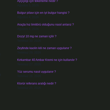
Ayçiçeği için tekerleme nedir ?
Ağustos 5, 2026
Bulgur pilavı için en iyi bulgur hangisi ?
Ağustos 4, 2026
Araçta hız limitörü olduğunu nasıl anlarız ?
Ağustos 4, 2026
Dozyl 10 mg ne zaman içilir ?
Temmuz 30, 2026
Zeytinde kaolin kili ne zaman uygulanır ?
Temmuz 29, 2026
r
Kırkambar 40 Ambar Kremi ne için kullanılır ?
Temmuz 27, 2026
Yüz serumu nasıl uygulanır ?
n
Temmuz 26, 2026
Klorür referans aralığı nedir ?
Temmuz 25, 2026