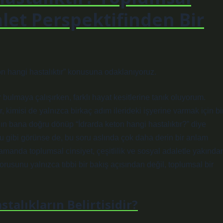
alet Perspektifinden Bir
on hangi hastalıktır” konusuna odaklanıyoruz.
 bulmaya çalışırken, farklı hayat kesitlerine tanık oluyorum.
kimisi de yalnızca birkaç adım ilerideki işyerine varmak için bi
nın bana doğru dönüp “İdrarda keton hangi hastalıktır?” diye
su gibi görünse de, bu soru aslında çok daha derin bir anlam
zamanda toplumsal cinsiyet, çeşitlilik ve sosyal adaletle yakında
 sorusunu yalnızca tıbbi bir bakış açısından değil, toplumsal bir
talıkların Belirtisidir?