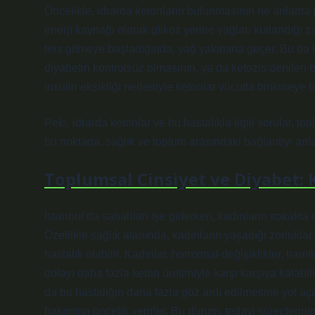
Öncelikle, idrarda ketonların bulunmasının ne anlama g
enerji kaynağı olarak glikoz yerine yağları kullandığı z
ters gitmeye başladığında, yağ yakımına geçer. Bu da ke
diyabetin kontrolsüz olmasının, ya da ketozis denilen bir 
insülin eksikliği nedeniyle ketonlar vücutta birikmeye b
Peki, idrarda ketonlar ve bu hastalıkla ilgili sorular, topl
bu noktada, sağlık ve toplum arasındaki bağlantıyı anl
Toplumsal Cinsiyet ve Diyabet: 
İstanbul’da sabahları işe giderken, kadınların sokakta na
Özellikle sağlık alanında, kadınların yaşadığı zorluklar
hastalık olabilir. Kadınlar, hormonal değişiklikler, h
dolayı daha fazla keton üretimiyle karşı karşıya kalabili
da bu hastalığın daha fazla göz ardı edilmesine yol açabi
bakımına öncelik verirler. Bu durum, tedavi süreçlerin