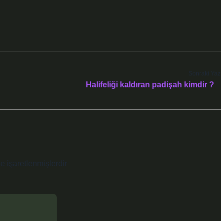
Sonraki Yaz
Halifeliği kaldıran padişah kimdir ?
le işaretlenmişlerdir