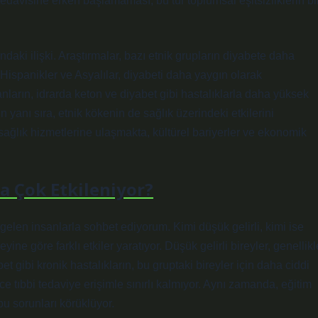
 tedavisine erken başlamaması, bu tür toplumsal eşitsizliklerin bi
ndaki ilişki. Araştırmalar, bazı etnik grupların diyabete daha
Hispanikler ve Asyalılar, diyabeti daha yaygın olarak
anların, idrarda keton ve diyabet gibi hastalıklarla daha yüksek
n yanı sıra, etnik kökenin de sağlık üzerindeki etkilerini
sağlık hizmetlerine ulaşmakta, kültürel bariyerler ve ekonomik
a Çok Etkileniyor?
 gelen insanlarla sohbet ediyorum. Kimi düşük gelirli, kimi ise
yine göre farklı etkiler yaratıyor. Düşük gelirli bireyler, genellikl
et gibi kronik hastalıkların, bu gruptaki bireyler için daha ciddi
ce tıbbi tedaviye erişimle sınırlı kalmıyor. Aynı zamanda, eğitim
bu sorunları körüklüyor.