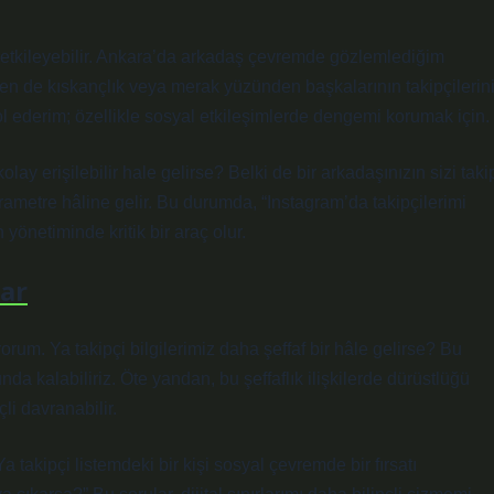
 de etkileyebilir. Ankara’da arkadaş çevremde gözlemlediğim
n de kıskançlık veya merak yüzünden başkalarının takipçilerin
ol ederim; özellikle sosyal etkileşimlerde dengemi korumak için.
ay erişilebilir hale gelirse? Belki de bir arkadaşınızın sizi taki
rametre hâline gelir. Bu durumda, “Instagram’da takipçilerimi
 yönetiminde kritik bir araç olur.
lar
m. Ya takipçi bilgilerimiz daha şeffaf bir hâle gelirse? Bu
 kalabiliriz. Öte yandan, bu şeffaflık ilişkilerde dürüstlüğü
çli davranabilir.
akipçi listemdeki bir kişi sosyal çevremde bir fırsatı