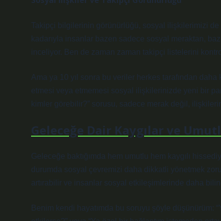
Sosyal İlişkiler ve Takipçi Görünürlüğü
Takipçi bilgilerinin görünürlüğü, sosyal ilişkilerimizi
kadarıyla insanlar bazen sadece sosyal meraktan, baze
inceliyor. Ben de zaman zaman takipçi listelerini kontr
Ama ya 10 yıl sonra bu veriler herkes tarafından daha kol
etmesi veya etmemesi sosyal ilişkilerinizde yeni bir pa
kimler görebilir?” sorusu, sadece merak değil, ilişkilerin
Geleceğe Dair Kaygılar ve Umut
Geleceğe baktığımda hem umutlu hem kaygılı hissediyoru
durumda sosyal çevremizi daha dikkatli yönetmek zorunda
artırabilir ve insanlar sosyal etkileşimlerinde daha bilin
Benim kendi hayatımda bu soruyu şöyle düşünürüm: “Ya t