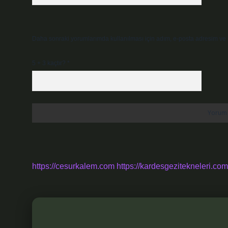
Daha sonraki yorumlarımda kullanılması için adım, e-posta adresim ve s
5 + 3 kaçtır?
*
https://cesurkalem.com
https://kardesgezitekneleri.com.