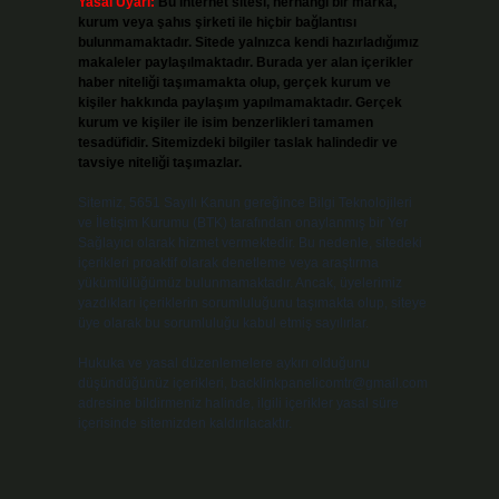
Yasal Uyarı:
Bu internet sitesi, herhangi bir marka,
kurum veya şahıs şirketi ile hiçbir bağlantısı
bulunmamaktadır. Sitede yalnızca kendi hazırladığımız
makaleler paylaşılmaktadır. Burada yer alan içerikler
haber niteliği taşımamakta olup, gerçek kurum ve
kişiler hakkında paylaşım yapılmamaktadır. Gerçek
kurum ve kişiler ile isim benzerlikleri tamamen
tesadüfidir. Sitemizdeki bilgiler taslak halindedir ve
tavsiye niteliği taşımazlar.
Sitemiz, 5651 Sayılı Kanun gereğince Bilgi Teknolojileri
ve İletişim Kurumu (BTK) tarafından onaylanmış bir Yer
Sağlayıcı olarak hizmet vermektedir. Bu nedenle, sitedeki
içerikleri proaktif olarak denetleme veya araştırma
yükümlülüğümüz bulunmamaktadır. Ancak, üyelerimiz
yazdıkları içeriklerin sorumluluğunu taşımakta olup, siteye
üye olarak bu sorumluluğu kabul etmiş sayılırlar.
Hukuka ve yasal düzenlemelere aykırı olduğunu
düşündüğünüz içerikleri,
backlinkpanelicomtr@gmail.com
adresine bildirmeniz halinde, ilgili içerikler yasal süre
içerisinde sitemizden kaldırılacaktır.