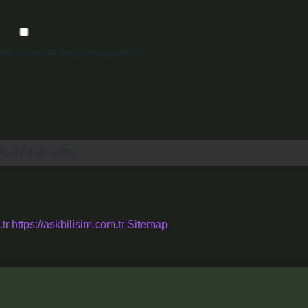
ite adresim bu tarayıcıya kaydedilsin.
tr
https://askbilisim.com.tr
Sitemap