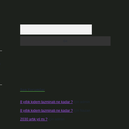
Arama
ı
Son Yorumlar
8 yıllık kıdem tazminatı ne kadar ?
için
admin
8 yıllık kıdem tazminatı ne kadar ?
için
Nazan
2030 artık yıl mı ?
için
admin