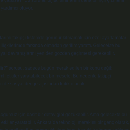
 çıkarsa?” Bu sorular, dijital sınırlarımı daha bilinçli çizmemi
yardımcı oluyor.
larımı takipçi listemde görünür kılmamak için özel ayarlamalar
ilişkilerimde farkında olmadan gerilim yarattı. Gelecekte bu
osyal davranışlarını yeniden gözden geçirmesi gerekebilir.
ilir?” sorusu, sadece bugün merak edilen bir konu değil;
mli etkiler yaratabilecek bir mesele. Bu nedenle takipçi
m de sosyal denge açısından kritik olacak.
çoğumuz için basit bir detay gibi gözükebilir. Ama gelecekte bu
etkiler yaratabilir. Ankara’da teknoloji meraklısı bir genç olarak,