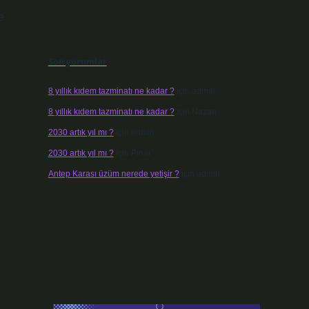
e
Son yorumlar
8 yıllık kıdem tazminatı ne kadar ?
için
admin
8 yıllık kıdem tazminatı ne kadar ?
için
Nazan
2030 artık yıl mı ?
için
admin
2030 artık yıl mı ?
için
Pınar
Antep Karası üzüm nerede yetişir ?
için
admin