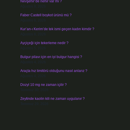
Nevşehir’de nehir var mı ?
Ağustos 8, 2026
Faber Castell boykot ürünü mü ?
Ağustos 6, 2026
Kur’an-ı Kerim’de tek ismi geçen kadın kimdir ?
Ağustos 6, 2026
Ayçiçeği için tekerleme nedir ?
Ağustos 5, 2026
Bulgur pilavı için en iyi bulgur hangisi ?
Ağustos 4, 2026
Araçta hız limitörü olduğunu nasıl anlarız ?
Ağustos 4, 2026
Dozyl 10 mg ne zaman içilir ?
Temmuz 30, 2026
Zeytinde kaolin kili ne zaman uygulanır ?
Temmuz 29, 2026