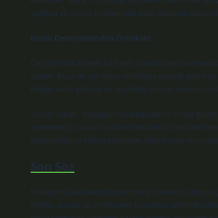
etkilerse?” veya “Ya özel bir bağlantım istemeden ortaya
sağlıyor ve sosyal ilişkilerimde daha öngörülü olmama 
Kendi Deneyimimden Örnekler
Geçmişte bir dönem, bazı eski arkadaşlarımı ve tanıdık
yaptım. Bu, o an için bana rahatlama sağladı ama bazı 
bilgiler daha görünür ve erişilebilir olursa, herkesin s
Sonuç olarak, “Instagram’da takipçilerimi kimler göreb
gelecekte iş, sosyal hayat ve ilişkilerimiz üzerinde öne
görünürlüğünü bilinçli yönetmek, hem kişisel huzur he
Son Söz
Instagram’daki takipçi bilgilerinin görünürlüğü, bugün 
bilgiler, sosyal ve profesyonel hayatımız üzerinde ciddi 