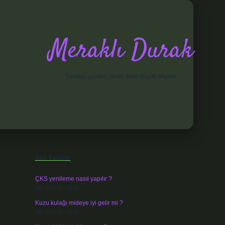
Meraklı Durak
Sıradan günleri renkli kılan küçük bilgiler.
Sidebar
elexbet
Son Yazılar
ÇKS yenileme nasıl yapılır ?
Ağustos 9, 2026
Kuzu kulağı mideye iyi gelir mi ?
Ağustos 8, 2026