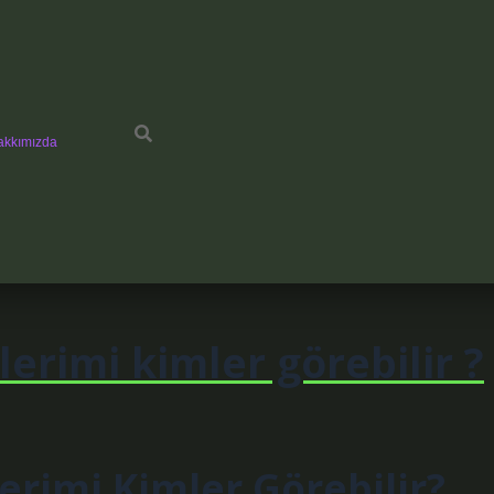
akkımızda
erimi kimler görebilir ?
erimi Kimler Görebilir?