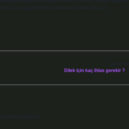
rşılaşabileceğim karmaşıklıklara karşı hazırlıklı olmamı sağlıyor.
m de kişisel güvenliğimizi korumanın anahtarı olacak.
Sonraki Yaz
Dilek için kaç ihlas gerekir ?
le işaretlenmişlerdir