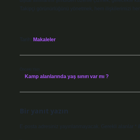
dijital sınırlarımı şimdiden özenle çizmek, gelecekte ka
Takipçi görünürlüğünü yönetmek, hem ilişkilerimizi he
Tarih:
Makaleler
Önceki Yazı
Kamp alanlarında yaş sınırı var mı ?
Bir yanıt yazın
E-posta adresiniz yayınlanmayacak.
Gerekli alanlar
*
i