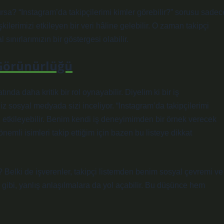
ırsa? “Instagram’da takipçilerimi kimler görebilir?” sorusu sadec
şkilerimizi etkileyen bir veri hâline gelebilir. O zaman takipçi
al sınırlarımızın bir göstergesi olabilir.
 Görünürlüğü
tında daha kritik bir rol oynayabilir. Diyelim ki bir iş
 sosyal medyada sizi inceliyor. “Instagram’da takipçilerimi
zı etkileyebilir. Benim kendi iş deneyimimden bir örnek verecek
önemli isimleri takip ettiğim için bazen bu listeye dikkat
e? Belki de işverenler, takipçi listemden benim sosyal çevremi ve
ceği gibi, yanlış anlaşılmalara da yol açabilir. Bu düşünce hem