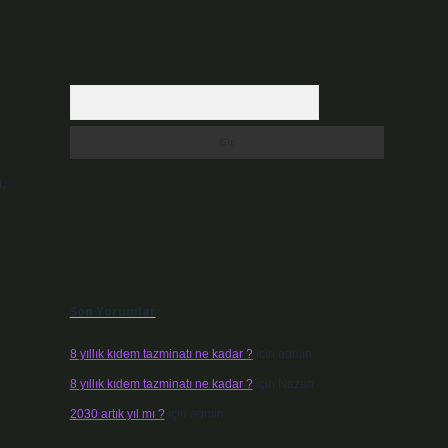
Arama
,
Son Yorumlar
8 yıllık kıdem tazminatı ne kadar ?
için
admin
8 yıllık kıdem tazminatı ne kadar ?
için
Nazan
2030 artık yıl mı ?
için
admin