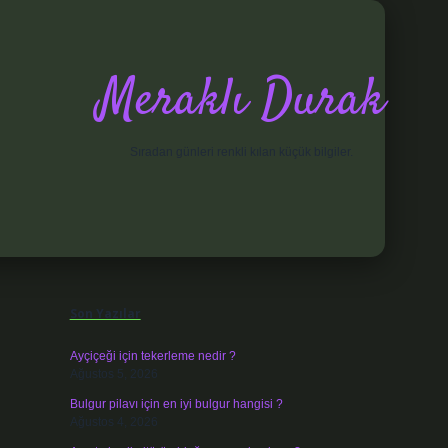
Meraklı Durak
Sıradan günleri renkli kılan küçük bilgiler.
Sidebar
elexbet
Son Yazılar
Ayçiçeği için tekerleme nedir ?
Ağustos 5, 2026
Bulgur pilavı için en iyi bulgur hangisi ?
Ağustos 4, 2026