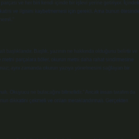
parçası ve her biri kendi içinde bir işlevi yerine getiriyor. İçindek
kkatini ve ilgisini kaybetmemesi için gerekli. Ama bunun ötesinde
nemli.”
lt başlıklarıdır. Başlık, yazının ne hakkında olduğunu belirtir ve
e metni parçalara böler, okurun metni daha rahat sindirmesine
kalmaz; aynı zamanda okurun yazıya yönelmesini sağlayan bir
malı. Okuyucu ne bulacağını bilmelidir.” Ancak insan tarafım da
unun dikkatini çekmeli ve onları meraklandırmalı. Gerçekten