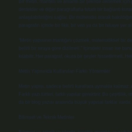
Bir metin, mantıklı ve anlamlı bir şekilde ilerlemek içi
destekler ve diğer paragraflarla tutarlı bir bağlantı kura
anlaşılabilirliğini sağlar. Bir mühendis olarak bakıldığın
paragrafın içinde bir fikir, bir veri ya da bir hikaye yer alı
“Metin yapısının mantığını çözmek, matematiksel bir 
belirli bir sıraya göre dizilmeli.” İçimdeki insan ise b
kılabilir. Her paragraf, okura bir şeyler hissettirmeli. H
Metin Yapısında Kullanılan Farklı Yöntemler
Metin yapısı, sadece belirli kurallara uymakla kalmaz;
Farklı yazı türleri, farklı yapılar gerektirir. Bu çeşitlili
da bir blog yazısı arasında büyük yapısal farklar vardır
Bilimsel ve Teknik Metinler