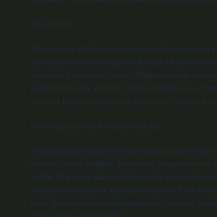
Blog Yazıları
Blog yazıları, internetin hızla değişen dünyasında en ya
dil ve daha serbest bir yapı tercih edilir. Okuyucu ile bir
önemlidir. İçimdeki mühendis, “Blog yazıları da yine b
kadar bir yolculuk yapmalı,” diyor. İçimdeki insan, “Ev
okura bir hikaye anlatıyormuş gibi olmalı,” diyerek karşı
Metin Yapısının Okur Üzerindeki Etkisi
Metin yapısının doğru bir şekilde oluşturulması, sadec
zihinsel yükünü hafifletir. Başlıkların, paragrafların ve
sağlar. Yine de bir yazının etkili olması, sadece yapı
etmesiyle mümkündür. İçimdeki mühendis “Evet, okuma 
diyor. İçimdeki insan da buna katılıyor: “Ve içerik, ya
dünyasına da hitap etmeli.”