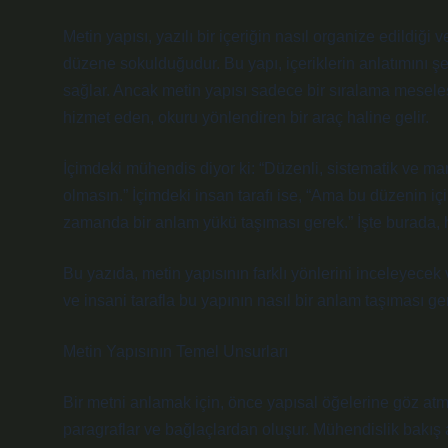
Metin yapısı, yazılı bir içeriğin nasıl organize edildiğ
düzene sokulduğudur. Bu yapı, içeriklerin anlatımını ş
sağlar. Ancak metin yapısı sadece bir sıralama meseles
hizmet eden, okuru yönlendiren bir araç haline gelir.
İçimdeki mühendis diyor ki: “Düzenli, sistematik ve mant
olmasın.” İçimdeki insan tarafı ise, “Ama bu düzenin iç
zamanda bir anlam yükü taşıması gerek.” İşte burada, 
Bu yazıda, metin yapısının farklı yönlerini inceleyecek
ve insani tarafla bu yapının nasıl bir anlam taşıması ger
Metin Yapısının Temel Unsurları
Bir metni anlamak için, önce yapısal öğelerine göz atmak
paragraflar ve bağlaçlardan oluşur. Mühendislik bakış a