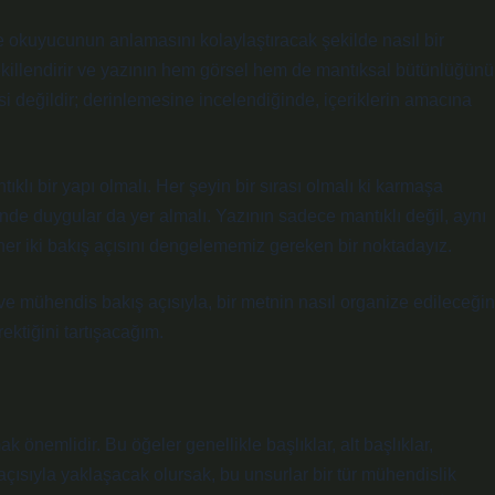
i ve okuyucunun anlamasını kolaylaştıracak şekilde nasıl bir
ekillendirir ve yazının hem görsel hem de mantıksal bütünlüğünü
i değildir; derinlemesine incelendiğinde, içeriklerin amacına
ıklı bir yapı olmalı. Her şeyin bir sırası olmalı ki karmaşa
inde duygular da yer almalı. Yazının sadece mantıklı değil, aynı
her iki bakış açısını dengelememiz gereken bir noktadayız.
 ve mühendis bakış açısıyla, bir metnin nasıl organize edileceğin
ektiğini tartışacağım.
 önemlidir. Bu öğeler genellikle başlıklar, alt başlıklar,
çısıyla yaklaşacak olursak, bu unsurlar bir tür mühendislik