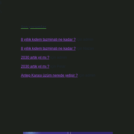
i
,
Son yorumlar
8 yıllık kıdem tazminatı ne kadar ?
için
admin
8 yıllık kıdem tazminatı ne kadar ?
için
Nazan
2030 artık yıl mı ?
için
admin
2030 artık yıl mı ?
için
Pınar
Antep Karası üzüm nerede yetişir ?
için
admin