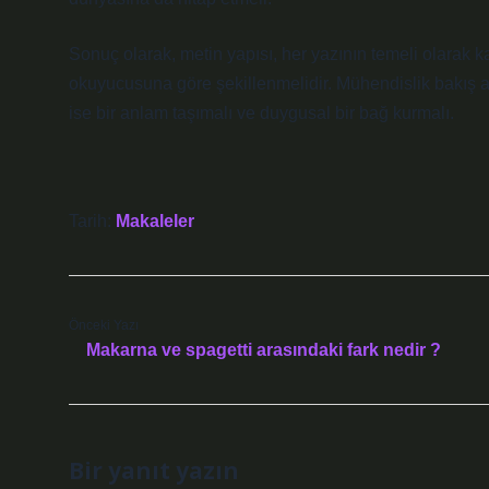
Sonuç olarak, metin yapısı, her yazının temeli olarak k
okuyucusuna göre şekillenmelidir. Mühendislik bakış açı
ise bir anlam taşımalı ve duygusal bir bağ kurmalı.
Tarih:
Makaleler
Önceki Yazı
Makarna ve spagetti arasındaki fark nedir ?
Bir yanıt yazın