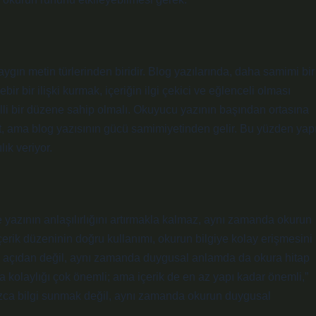
ygın metin türlerinden biridir. Blog yazılarında, daha samimi bir
ebir bir ilişki kurmak, içeriğin ilgi çekici ve eğlenceli olması
elli bir düzene sahip olmalı. Okuyucu yazının başından ortasına
et, ama blog yazısının gücü samimiyetinden gelir. Bu yüzden yapı
lık veriyor.
e yazının anlaşılırlığını artırmakla kalmaz, aynı zamanda okurun
 içerik düzeninin doğru kullanımı, okurun bilgiye kolay erişmesini
sal açıdan değil, aynı zamanda duygusal anlamda da okura hitap
kolaylığı çok önemli; ama içerik de en az yapı kadar önemli,”
lnızca bilgi sunmak değil, aynı zamanda okurun duygusal