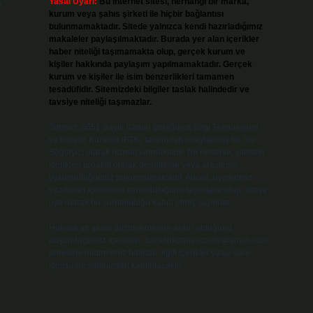
,
Yasal Uyarı:
Bu internet sitesi, herhangi bir marka,
kurum veya şahıs şirketi ile hiçbir bağlantısı
bulunmamaktadır. Sitede yalnızca kendi hazırladığımız
makaleler paylaşılmaktadır. Burada yer alan içerikler
haber niteliği taşımamakta olup, gerçek kurum ve
kişiler hakkında paylaşım yapılmamaktadır. Gerçek
kurum ve kişiler ile isim benzerlikleri tamamen
tesadüfidir. Sitemizdeki bilgiler taslak halindedir ve
tavsiye niteliği taşımazlar.
Sitemiz, 5651 Sayılı Kanun gereğince Bilgi Teknolojileri
ve İletişim Kurumu (BTK) tarafından onaylanmış bir Yer
Sağlayıcı olarak hizmet vermektedir. Bu nedenle, sitedeki
içerikleri proaktif olarak denetleme veya araştırma
yükümlülüğümüz bulunmamaktadır. Ancak, üyelerimiz
yazdıkları içeriklerin sorumluluğunu taşımakta olup, siteye
i
üye olarak bu sorumluluğu kabul etmiş sayılırlar.
Hukuka ve yasal düzenlemelere aykırı olduğunu
düşündüğünüz içerikleri,
backlinkpanelicomtr@gmail.com
adresine bildirmeniz halinde, ilgili içerikler yasal süre
içerisinde sitemizden kaldırılacaktır.