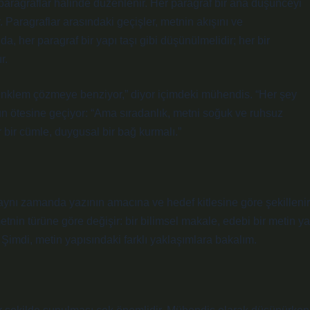
n paragraflar halinde düzenlenir. Her paragraf bir ana düşünceyi
r. Paragraflar arasındaki geçişler, metnin akışını ve
da, her paragraf bir yapı taşı gibi düşünülmelidir; her bir
r.
denklem çözmeye benziyor,” diyor içimdeki mühendis. “Her şey
unun ötesine geçiyor: “Ama sıradanlık, metni soğuk ve ruhsuz
er bir cümle, duygusal bir bağ kurmalı.”
 aynı zamanda yazının amacına ve hedef kitlesine göre şekillenir
k, metnin türüne göre değişir: bir bilimsel makale, edebi bir metin ya
. Şimdi, metin yapısındaki farklı yaklaşımlara bakalım.