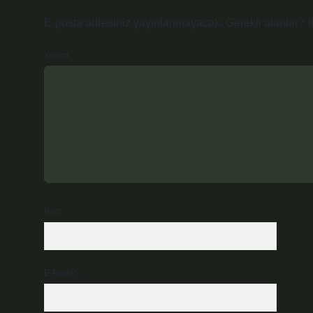
E-posta adresiniz yayınlanmayacak.
Gerekli alanlar
*
i
Yorum
İsim*
E-Posta*