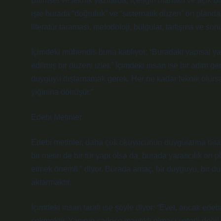
Bilimsel ve teknik yazılarda, içeriğin mantıklı ve açık
işte burada “doğruluk” ve “sistematik düzen” ön planda o
literatür taraması, metodoloji, bulgular, tartışma ve son
İçimdeki mühendis buna katılıyor: “Buradaki yapısal yak
edilmiş bir düzeni izler.” İçimdeki insan ise bir adım ge
duyguyu dışlamamak gerek. Her ne kadar teknik olursa 
yığınına dönüşür.”
Edebi Metinler
Edebi metinler, daha çok okuyucunun duygularına hitap 
bir metin de bir tür yapı olsa da, burada yaratıcılık ö
etmek önemli.” diyor. Burada amaç, bir duyguyu, bir d
aktarmaktır.
İçimdeki insan tarafı ise şöyle diyor: “Evet, ancak ed
çekmektir. Yapının sadece mantıklı olması yeterli değil