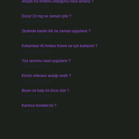
Araçta hız limitörü olduğunu nasıl anlarız ?
Ağustos 4, 2026
Dozyl 10 mg ne zaman içilir ?
Temmuz 30, 2026
Zeytinde kaolin kili ne zaman uygulanır ?
Temmuz 29, 2026
Kırkambar 40 Ambar Kremi ne için kullanılır ?
Temmuz 27, 2026
Yüz serumu nasıl uygulanır ?
Temmuz 26, 2026
Klorür referans aralığı nedir ?
Temmuz 25, 2026
i
Beyin mi kalp mi önce ölür ?
Temmuz 21, 2026
Karınca bereket mi ?
Temmuz 17, 2026