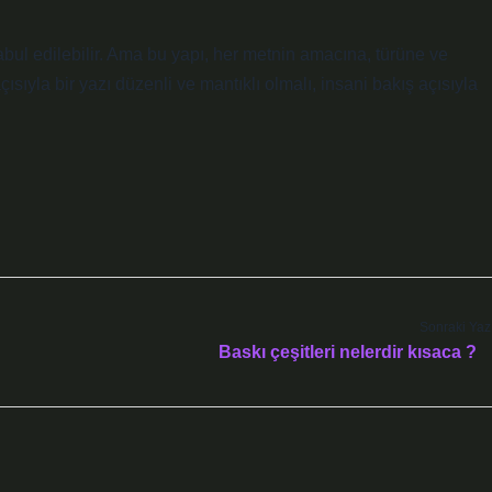
abul edilebilir. Ama bu yapı, her metnin amacına, türüne ve
sıyla bir yazı düzenli ve mantıklı olmalı, insani bakış açısıyla
Sonraki Yaz
Baskı çeşitleri nelerdir kısaca ?