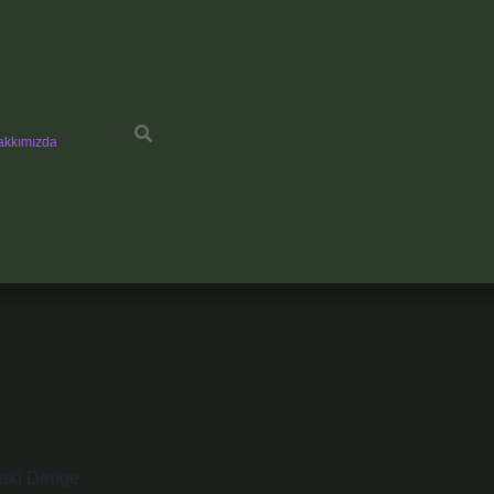
akkımızda
daki Denge