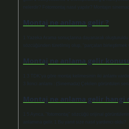
nelerdir? Fotomontaj nasıl yapılır? Montajın sinemad
Montaj ne anlama gelir ?
1 Yazeka Arama sonuçlarına dayanarak oluşturuldu Y
sözcüğünden türetilmiş olup, "parçaları birleştirme
Montaj ne anlama gelir konusu
1 3 TDK’ya göre montaj kelimesinin iki anlamı vardır
3 İkinci anlamı : (Sinemada) Çekilen görüntüleri sen
Montaj ne anlama gelir hangi 
1 5 Ayrıca, "fotomontaj" sözcüğü orijinal görüntüle
anlamına gelir. 1 Bu yanıt size nasıl yardımcı oldu?