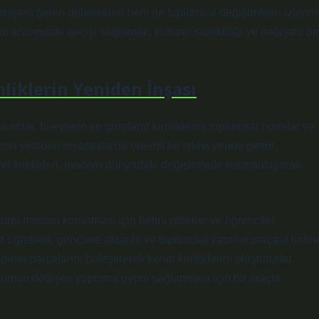
mişten gelen gelenekleri hem de toplumsal değişimlerin izlerini
i arasındaki geçişi sağlamak, kültürel sürekliliği ve değişimi bir
liklerin Yeniden İnşası
plumlar, bireylerin ve grupların kimliklerini toplumsal normlar ve
rin yeniden inşasında da önemli bir işlevi yerine getirir.
ürel kimlikleri, modern dünyadaki değişimlerle harmanlayarak
ürel mirasın korunması için belirli ritüeller ve öğreticiler
ve öğretileri, gençlere aktarılır ve toplumsal yapının parçası halin
apının parçalarını birleştirerek kendi kimliklerini oluştururlar.
plumun değişen yapısına uyum sağlanması için bir araçtır.