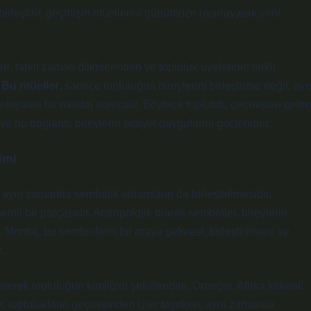
irleştirir, geçmişin ritüellerini günümüze uyarlayarak yeni
i, farklı zaman dilimlerinden ve topluluk üyelerinin farklı
.
Bu ritüeller
, sadece topluluğun bireylerini birleştirme değil, ayn
pekiştiren bir montaj sürecidir. Böylece topluluk, geçmişten gele
 bu bağlantı, bireylerin aidiyet duygularını güçlendirir.
imi
l, aynı zamanda sembolik anlamların da birleştirilmesidir.
mli bir parçasıdır. Antropolojik olarak semboller, bireylerin
r. Montaj, bu sembollerin bir araya gelmesi, birleştirilmesi ve
.
elerek topluluğun kimliğini şekillendirir.
Örneğin, Afrika kökenli
, toplulukların geçmişinden izler taşırken, aynı zamanda