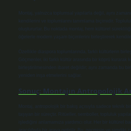
Montaj, yalnızca toplumsal yapılarla değil, aynı zamanda 
kendilerini ve toplumlarını tanımlama biçimidir. Toplulukla
oluştururlar. Bu noktada montaj, hem kültürel sürekliliğ
öğelerle modern yaşam biçimlerini birleştirerek kendiler
Özellikle diaspora toplumlarında, farklı kültürlerin birle
Göçmenler, iki farklı kültür arasında bir köprü kurarak ke
birleştirilmesinden ibaret değildir; aynı zamanda bu birl
yeniden inşa etmelerini sağlar.
Sonuç: Montajın Antropolojik An
Montaj, antropolojik bir bakış açısıyla sadece teknik b
taşıyan bir süreçtir. Ritüeller, semboller, topluluk yapıla
işlediğini anlamamıza yardımcı olur. Her bir kültürel b
aracılığıyla bir araya getirilir. Bu, geçmişin ve şimdiki