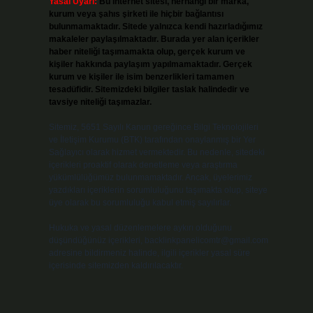
Yasal Uyarı:
Bu internet sitesi, herhangi bir marka,
kurum veya şahıs şirketi ile hiçbir bağlantısı
bulunmamaktadır. Sitede yalnızca kendi hazırladığımız
makaleler paylaşılmaktadır. Burada yer alan içerikler
haber niteliği taşımamakta olup, gerçek kurum ve
kişiler hakkında paylaşım yapılmamaktadır. Gerçek
kurum ve kişiler ile isim benzerlikleri tamamen
tesadüfidir. Sitemizdeki bilgiler taslak halindedir ve
tavsiye niteliği taşımazlar.
Sitemiz, 5651 Sayılı Kanun gereğince Bilgi Teknolojileri
ve İletişim Kurumu (BTK) tarafından onaylanmış bir Yer
Sağlayıcı olarak hizmet vermektedir. Bu nedenle, sitedeki
içerikleri proaktif olarak denetleme veya araştırma
yükümlülüğümüz bulunmamaktadır. Ancak, üyelerimiz
yazdıkları içeriklerin sorumluluğunu taşımakta olup, siteye
üye olarak bu sorumluluğu kabul etmiş sayılırlar.
Hukuka ve yasal düzenlemelere aykırı olduğunu
düşündüğünüz içerikleri,
backlinkpanelicomtr@gmail.com
adresine bildirmeniz halinde, ilgili içerikler yasal süre
içerisinde sitemizden kaldırılacaktır.