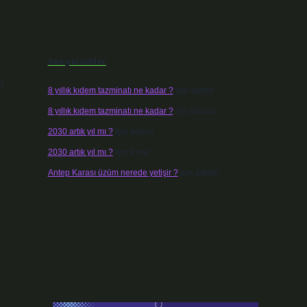
Son yorumlar
ı
8 yıllık kıdem tazminatı ne kadar ?
için
admin
n
8 yıllık kıdem tazminatı ne kadar ?
için
Nazan
2030 artık yıl mı ?
için
admin
2030 artık yıl mı ?
için
Pınar
Antep Karası üzüm nerede yetişir ?
için
admin