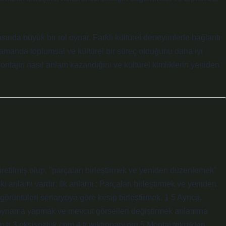
asında büyük bir rol oynar. Farklı kültürel deneyimlerle bağlantı
 zamanda toplumsal ve kültürel bir süreç olduğunu daha iyi
 montajın nasıl anlam kazandığını ve kültürel kimliklerin yeniden
etilmiş olup, "parçaları birleştirmek ve yeniden düzenlemek"
i anlamı vardır: İlk anlamı : Parçaları birleştirmek ve yeniden
örüntüleri senaryoya göre kesip birleştirmek. 1 5 Ayrıca,
e oynama yapmak ve mevcut görselleri değiştirmek anlamına
om.tr 3 eksisozluk.com 4 tr.wiktionary.org 5 Montaj teknikleri