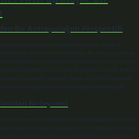
e
Eden Bir Antropoloğun Perspektifi
l sanatlarda kullanılan bir terim olarak tanınır. Ancak bu
likle kültürel ve toplumsal bağlamlarda. Bir antropolog olarak,
insan topluluklarının sembolik dünyalarının bir yansıması olarak
parçaları birleştirme ve yeni anlamlar yaratma sürecidir. Peki, bu
aj, ritüeller, semboller, topluluk yapıları ve kimlikler açısından
polojik bir bakış açısıyla nasıl şekillendiğini keşfedeceğiz.
 Yeniden Birleşmesi
ılandırma eylemidir. Antropolojik açıdan bakıldığında, montajın
ritüeller toplumsal yapıların yeniden inşası ve topluluk üyelerinin
llerde de montaj benzeri bir süreç gerçekleşir. İnsanlar, belirli