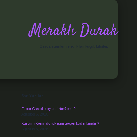
Meraklı Durak
Sıradan günleri renkli kılan küçük bilgiler.
Sidebar
elexbet
Son Yazılar
Faber Castell boykot ürünü mü ?
Ağustos 6, 2026
Kur’an-ı Kerim’de tek ismi geçen kadın kimdir ?
Ağustos 6, 2026