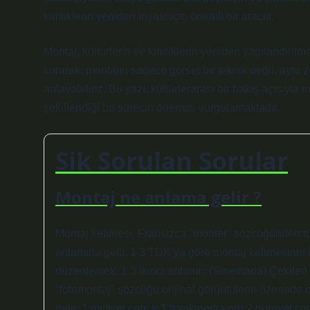
kimliklerin yeniden inşası için önemli bir araçtır.
Montaj, kültürlerin ve kimliklerin yeniden yapılandırılm
kurarak, montajın sadece görsel bir teknik değil, aynı
anlayabiliriz. Bu yazı, kültürlerarası bir bakış açısıyla
şekillendiği bu sürecin önemini vurgulamaktadır.
Sik Sorulan Sorular
Montaj ne anlama gelir ?
Montaj kelimesi, Fransızca "monter" sözcüğünden tür
anlamına gelir. 1 3 TDK’ya göre montaj kelimesinin ik
düzenlemek. 1 3 İkinci anlamı : (Sinemada) Çekilen g
"fotomontaj" sözcüğü orijinal görüntülerin üzerind
gelir. 1 milliyet.com.tr 1 tr.wikipedia.org 2 hurriyet.c