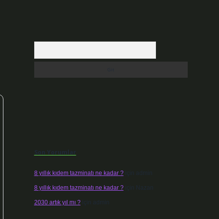
Arama
Son Yorumlar
8 yıllık kıdem tazminatı ne kadar ?
için
admin
8 yıllık kıdem tazminatı ne kadar ?
için
Nazan
2030 artık yıl mı ?
için
admin