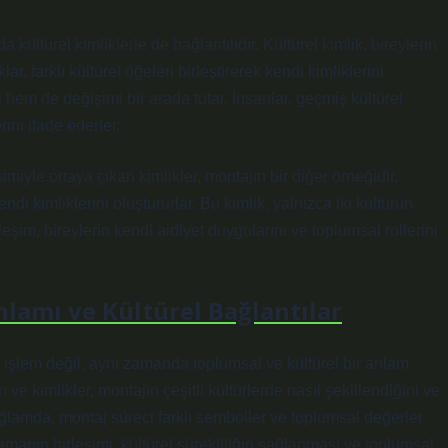
kültürel kimliklerle de bağlantılıdır. Kültürel kimlik, bireylerin
r, farklı kültürel öğeleri birleştirerek kendi kimliklerini
i hem de değişimi bir arada tutar. İnsanlar, geçmiş kültürel
ini ifade ederler.
şimiyle ortaya çıkan kimlikler, montajın bir diğer örneğidir.
ndi kimliklerini oluştururlar. Bu kimlik, yalnızca iki kültürün
eşim, bireylerin kendi aidiyet duygularını ve toplumsal rollerini
lamı ve Kültürel Bağlantılar
ir işlem değil, aynı zamanda toplumsal ve kültürel bir anlam
rı ve kimlikler, montajın çeşitli kültürlerde nasıl şekillendiğini ve
ağlamda, montaj süreci farklı semboller ve toplumsal değerler
 zamanın birleşimi, kültürel sürekliliğin sağlanması ve toplumsal