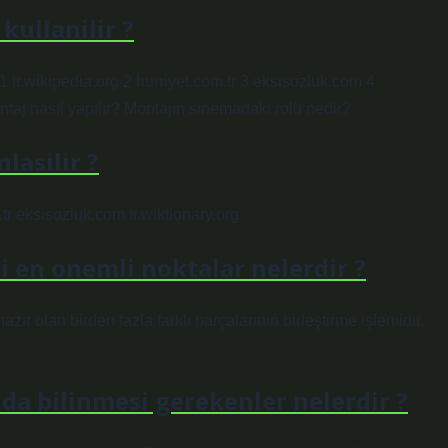
kullanilir ?
 1 tr.wikipedia.org 2 hurriyet.com.tr 3 eksisozluk.com 4
ontaj nasıl yapılır? Montajın sinemadaki rolü nedir?
lasilir ?
.tr eksisozluk.com tr.wiktionary.org
li en onemli noktalar nelerdir ?
ır olan birden fazla farklı parçalarının birleştirme işlemidir.
da bilinmesi gerekenler nelerdir ?