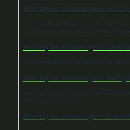
Montaj ne anlama gelir ne icin 
Yanıtı değerlendir Akıl yürüt 5 kaynak milliyet.com.tr
tr.wiktionary.org 5 Montaj teknikleri nelerdir? Fotom
Montaj ne anlama gelir nasil an
5 kaynak milliyet.com.tr tr.wikipedia.org hurriyet.com
Montaj ne anlama gelir ile ilgi
Montaj herhangi nesne, alet, donanım veya cihazın haz
Montaj bu anlamlara gelebilir
Montaj ne anlama gelir hakkin