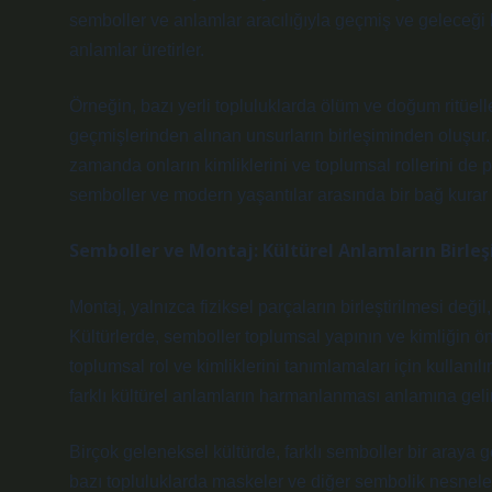
semboller ve anlamlar aracılığıyla geçmiş ve geleceği b
anlamlar üretirler.
Örneğin, bazı yerli topluluklarda ölüm ve doğum ritüeller
geçmişlerinden alınan unsurların birleşiminden oluşur
zamanda onların kimliklerini ve toplumsal rollerini de 
semboller ve modern yaşantılar arasında bir bağ kurar ve
Semboller ve Montaj: Kültürel Anlamların Birleş
Montaj, yalnızca fiziksel parçaların birleştirilmesi deği
Kültürlerde, semboller toplumsal yapının ve kimliğin öne
toplumsal rol ve kimliklerini tanımlamaları için kullanılı
farklı kültürel anlamların harmanlanması anlamına gelir
Birçok geleneksel kültürde, farklı semboller bir araya g
bazı topluluklarda
maskeler ve diğer sembolik nesneler