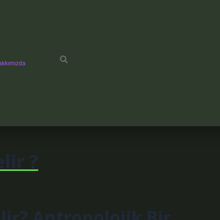
akkımızda
lir ?
r? Antropolojik Bir