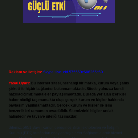
Reklam ve İletişim:
Skype: live:.cid.575569c608265c69
Yasal Uyarı:
Bu internet sitesi, herhangi bir marka, kurum veya şahıs
şirketi ile hiçbir bağlantısı bulunmamaktadır. Sitede yalnızca kendi
hazırladığımız makaleler paylaşılmaktadır. Burada yer alan içerikler
haber niteliği taşımamakta olup, gerçek kurum ve kişiler hakkında
paylaşım yapılmamaktadır. Gerçek kurum ve kişiler ile isim
benzerlikleri tamamen tesadüfidir. Sitemizdeki bilgiler taslak
halindedir ve tavsiye niteliği taşımazlar.
Sitemiz, 5651 Sayılı Kanun gereğince Bilgi Teknolojileri ve İletişim
Kurumu (BTK) tarafından onaylanmış bir Yer Sağlayıcı olarak hizmet