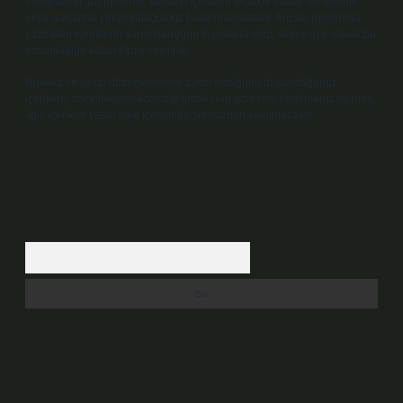
vermektedir. Bu nedenle, sitedeki içerikleri proaktif olarak denetleme
veya araştırma yükümlülüğümüz bulunmamaktadır. Ancak, üyelerimiz
yazdıkları içeriklerin sorumluluğunu taşımakta olup, siteye üye olarak bu
sorumluluğu kabul etmiş sayılırlar.
Hukuka ve yasal düzenlemelere aykırı olduğunu düşündüğünüz
içerikleri,
backlinkpanelicomtr@gmail.com
adresine bildirmeniz halinde,
ilgili içerikler yasal süre içerisinde sitemizden kaldırılacaktır.
Arama