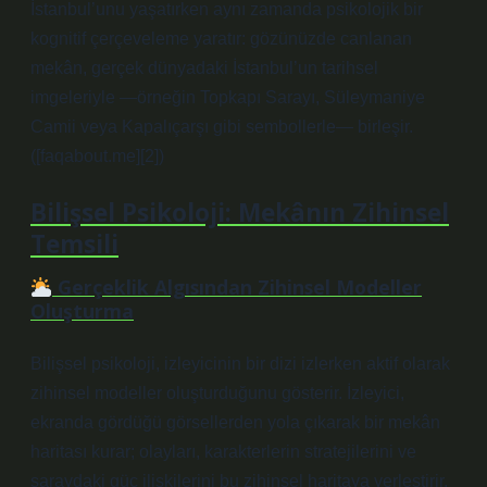
İstanbul’unu yaşatırken aynı zamanda psikolojik bir
kognitif çerçeveleme yaratır: gözünüzde canlanan
mekân, gerçek dünyadaki İstanbul’un tarihsel
imgeleriyle —örneğin Topkapı Sarayı, Süleymaniye
Camii veya Kapalıçarşı gibi sembollerle— birleşir.
([faqabout.me][2])
Bilişsel Psikoloji: Mekânın Zihinsel
Temsili
Gerçeklik Algısından Zihinsel Modeller
Oluşturma
Bilişsel psikoloji, izleyicinin bir dizi izlerken aktif olarak
zihinsel modeller oluşturduğunu gösterir. İzleyici,
ekranda gördüğü görsellerden yola çıkarak bir mekân
haritası kurar; olayları, karakterlerin stratejilerini ve
saraydaki güç ilişkilerini bu zihinsel haritaya yerleştirir.