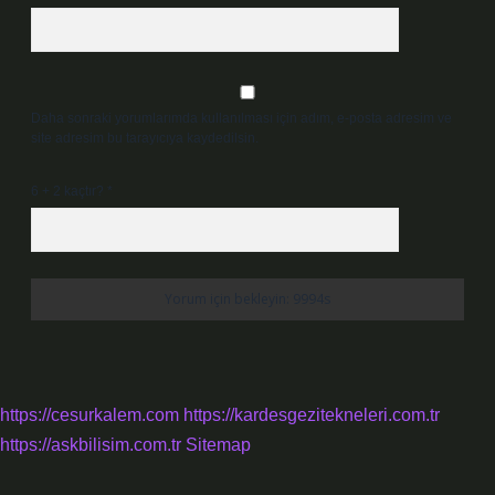
Daha sonraki yorumlarımda kullanılması için adım, e-posta adresim ve
site adresim bu tarayıcıya kaydedilsin.
6 + 2 kaçtır?
*
https://cesurkalem.com
https://kardesgezitekneleri.com.tr
https://askbilisim.com.tr
Sitemap