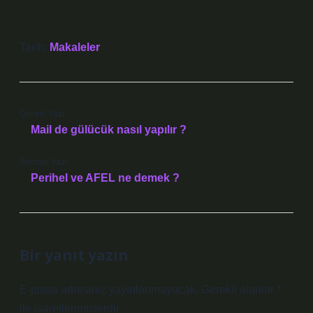
Tarih:
Makaleler
Önceki Yazı
Mail de gülücük nasıl yapılır ?
Sonraki Yazı
Perihel ve AFEL ne demek ?
Bir yanıt yazın
E-posta adresiniz yayınlanmayacak.
Gerekli alanlar
*
ile işaretlenmişlerdir