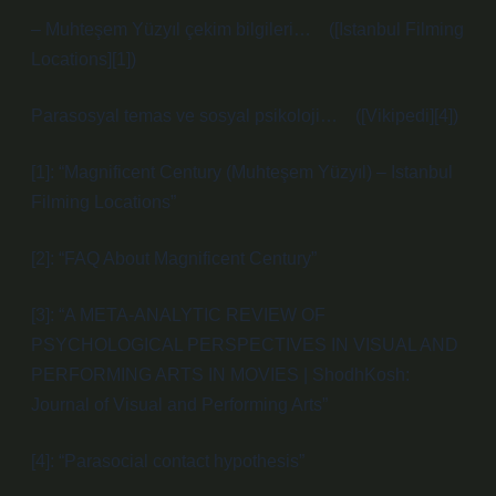
– Muhteşem Yüzyıl çekim bilgileri… ([Istanbul Filming
Locations][1])
Parasosyal temas ve sosyal psikoloji… ([Vikipedi][4])
[1]: “Magnificent Century (Muhteşem Yüzyıl) – Istanbul
Filming Locations”
[2]: “FAQ About Magnificent Century”
[3]: “A META-ANALYTIC REVIEW OF
PSYCHOLOGICAL PERSPECTIVES IN VISUAL AND
PERFORMING ARTS IN MOVIES | ShodhKosh:
Journal of Visual and Performing Arts”
[4]: “Parasocial contact hypothesis”