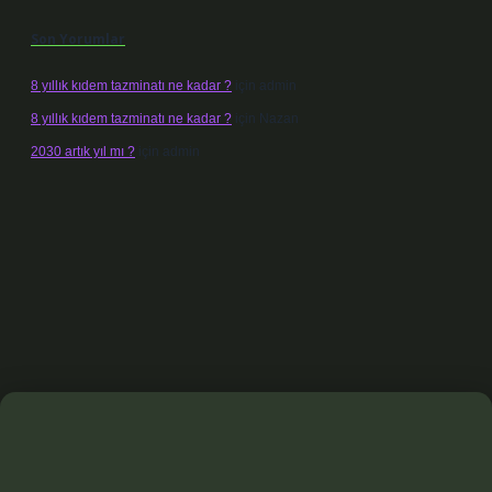
Son Yorumlar
8 yıllık kıdem tazminatı ne kadar ?
için
admin
8 yıllık kıdem tazminatı ne kadar ?
için
Nazan
2030 artık yıl mı ?
için
admin
xbet