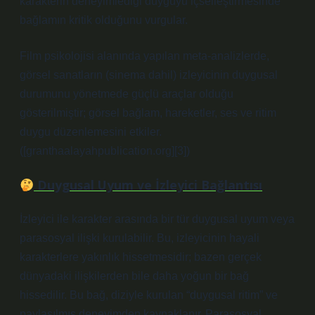
karakterin deneyimlediği duyguyu içselleştirmesinde
bağlamın kritik olduğunu vurgular.
Film psikolojisi alanında yapılan meta-analizlerde,
görsel sanatların (sinema dahil) izleyicinin duygusal
durumunu yönetmede güçlü araçlar olduğu
gösterilmiştir; görsel bağlam, hareketler, ses ve ritim
duygu düzenlemesini etkiler.
([granthaalayahpublication.org][3])
Duygusal Uyum ve İzleyici Bağlantısı
İzleyici ile karakter arasında bir tür duygusal uyum veya
parasosyal ilişki kurulabilir. Bu, izleyicinin hayali
karakterlere yakınlık hissetmesidir; bazen gerçek
dünyadaki ilişkilerden bile daha yoğun bir bağ
hissedilir. Bu bağ, diziyle kurulan “duygusal ritim” ve
paylaşılmış deneyimden kaynaklanır. Parasosyal