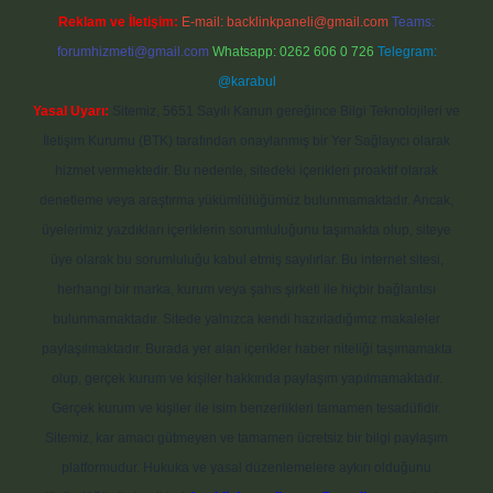
Reklam ve İletişim:
E-mail:
backlinkpaneli@gmail.com
Teams:
forumhizmeti@gmail.com
Whatsapp: 0262 606 0 726
Telegram:
@karabul
Yasal Uyarı:
Sitemiz, 5651 Sayılı Kanun gereğince Bilgi Teknolojileri ve
İletişim Kurumu (BTK) tarafından onaylanmış bir Yer Sağlayıcı olarak
hizmet vermektedir. Bu nedenle, sitedeki içerikleri proaktif olarak
denetleme veya araştırma yükümlülüğümüz bulunmamaktadır. Ancak,
üyelerimiz yazdıkları içeriklerin sorumluluğunu taşımakta olup, siteye
üye olarak bu sorumluluğu kabul etmiş sayılırlar. Bu internet sitesi,
herhangi bir marka, kurum veya şahıs şirketi ile hiçbir bağlantısı
bulunmamaktadır. Sitede yalnızca kendi hazırladığımız makaleler
paylaşılmaktadır. Burada yer alan içerikler haber niteliği taşımamakta
olup, gerçek kurum ve kişiler hakkında paylaşım yapılmamaktadır.
Gerçek kurum ve kişiler ile isim benzerlikleri tamamen tesadüfidir.
Sitemiz, kar amacı gütmeyen ve tamamen ücretsiz bir bilgi paylaşım
platformudur. Hukuka ve yasal düzenlemelere aykırı olduğunu