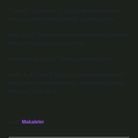
Thaler, R., & Sunstein, C. (2021). Nudge: Improving
Decisions About Health, Wealth, and Happiness.
FAO. (2022). Tropical Fruits and Agricultural Subsidies.
Food and Agriculture Organization.
Kahneman, D. (2013). Thinking, Fast and Slow.
Smith, A., & Clark, P. (2021). Consumer Behavior and
Food Choices: A Meta-Analysis. Journal of Economic
Behavior, 34(2), 55-78.
Tarih:
Makaleler