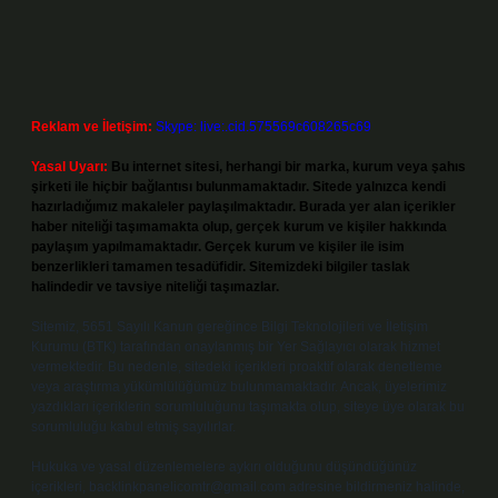
Reklam ve İletişim:
Skype: live:.cid.575569c608265c69
Yasal Uyarı:
Bu internet sitesi, herhangi bir marka, kurum veya şahıs
şirketi ile hiçbir bağlantısı bulunmamaktadır. Sitede yalnızca kendi
hazırladığımız makaleler paylaşılmaktadır. Burada yer alan içerikler
haber niteliği taşımamakta olup, gerçek kurum ve kişiler hakkında
paylaşım yapılmamaktadır. Gerçek kurum ve kişiler ile isim
benzerlikleri tamamen tesadüfidir. Sitemizdeki bilgiler taslak
halindedir ve tavsiye niteliği taşımazlar.
Sitemiz, 5651 Sayılı Kanun gereğince Bilgi Teknolojileri ve İletişim
Kurumu (BTK) tarafından onaylanmış bir Yer Sağlayıcı olarak hizmet
vermektedir. Bu nedenle, sitedeki içerikleri proaktif olarak denetleme
veya araştırma yükümlülüğümüz bulunmamaktadır. Ancak, üyelerimiz
yazdıkları içeriklerin sorumluluğunu taşımakta olup, siteye üye olarak bu
sorumluluğu kabul etmiş sayılırlar.
Hukuka ve yasal düzenlemelere aykırı olduğunu düşündüğünüz
içerikleri,
backlinkpanelicomtr@gmail.com
adresine bildirmeniz halinde,