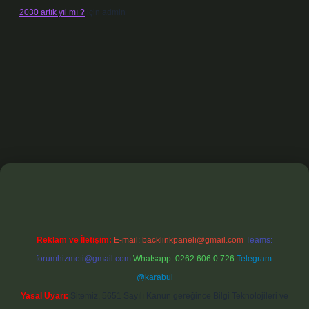
2030 artık yıl mı ?
için
admin
xbet
Reklam ve İletişim:
E-mail:
backlinkpaneli@gmail.com
Teams:
forumhizmeti@gmail.com
Whatsapp: 0262 606 0 726
Telegram:
@karabul
Yasal Uyarı:
Sitemiz, 5651 Sayılı Kanun gereğince Bilgi Teknolojileri ve