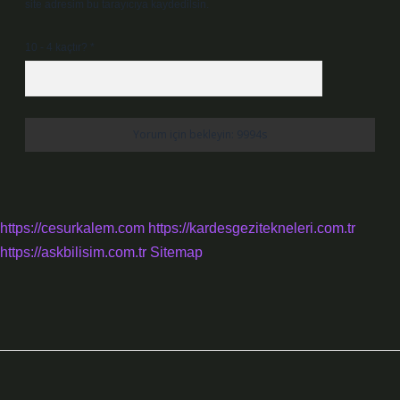
site adresim bu tarayıcıya kaydedilsin.
10 - 4 kaçtır?
*
https://cesurkalem.com
https://kardesgezitekneleri.com.tr
https://askbilisim.com.tr
Sitemap