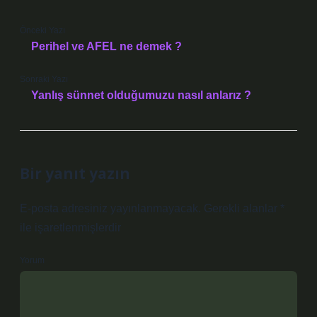
Önceki Yazı
Perihel ve AFEL ne demek ?
Sonraki Yazı
Yanlış sünnet olduğumuzu nasıl anlarız ?
Bir yanıt yazın
E-posta adresiniz yayınlanmayacak.
Gerekli alanlar
*
ile işaretlenmişlerdir
Yorum