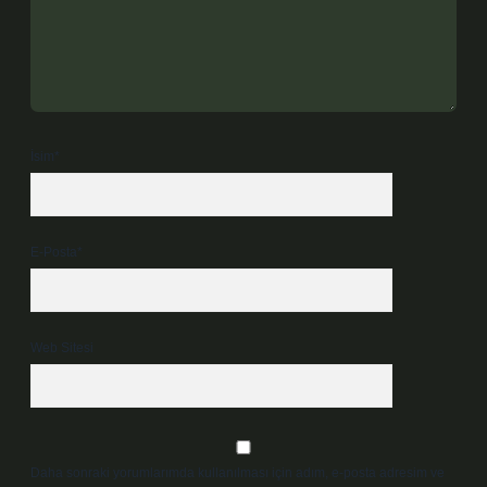
İsim*
E-Posta*
Web Sitesi
Daha sonraki yorumlarımda kullanılması için adım, e-posta adresim ve