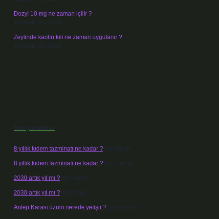
Dozyl 10 mg ne zaman içilir ?
Temmuz 30, 2026
Zeytinde kaolin kili ne zaman uygulanır ?
Temmuz 29, 2026
Son yorumlar
8 yıllık kıdem tazminatı ne kadar ?
için
admin
8 yıllık kıdem tazminatı ne kadar ?
için
Nazan
2030 artık yıl mı ?
için
admin
2030 artık yıl mı ?
için
Pınar
Antep Karası üzüm nerede yetişir ?
için
admin