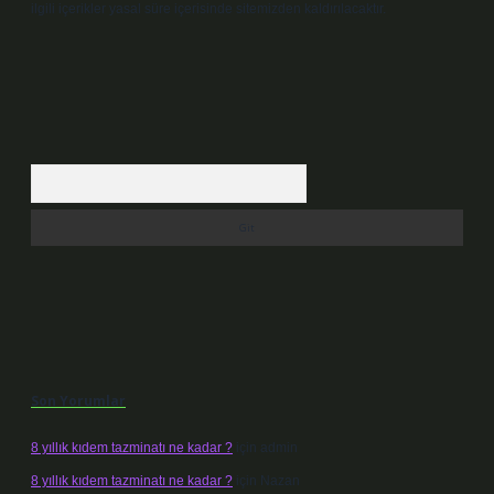
ilgili içerikler yasal süre içerisinde sitemizden kaldırılacaktır.
Arama
Son Yorumlar
8 yıllık kıdem tazminatı ne kadar ?
için
admin
8 yıllık kıdem tazminatı ne kadar ?
için
Nazan