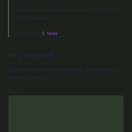
Yorumlarınız için teşekkür ederim, yazıya
güzel bir
derinlik
kattınız.
Nisan 18, 2026
Yanıtla
Bir yanıt yazın
E-posta adresiniz yayınlanmayacak.
Gerekli alanlar
*
ile işaretlenmişlerdir
Yorum