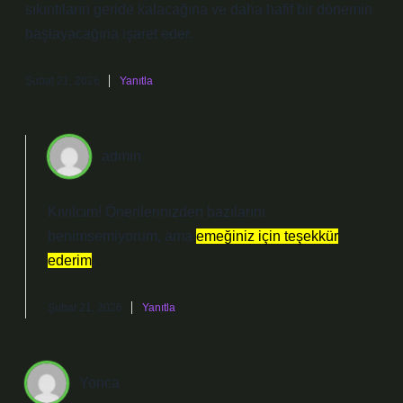
sıkıntıların geride kalacağına ve daha hafif bir dönemin
başlayacağına işaret eder.
Şubat 21, 2026
Yanıtla
admin
Kıvılcım! Önerilerinizden bazılarını
benimsemiyorum, ama
emeğiniz için teşekkür
ederim
.
Şubat 21, 2026
Yanıtla
Yonca