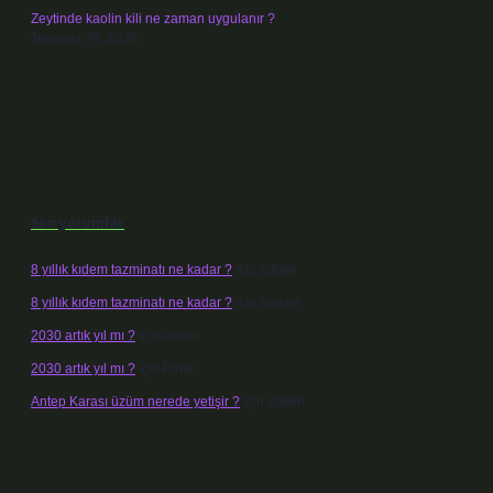
Zeytinde kaolin kili ne zaman uygulanır ?
Temmuz 29, 2026
Son yorumlar
8 yıllık kıdem tazminatı ne kadar ?
için
admin
8 yıllık kıdem tazminatı ne kadar ?
için
Nazan
2030 artık yıl mı ?
için
admin
2030 artık yıl mı ?
için
Pınar
Antep Karası üzüm nerede yetişir ?
için
admin