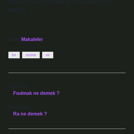
daha da ön plana çıkacağı bir eğitim anlayışı bizi
bekliyor.
Tarih:
Makaleler
bir
renme
ve
Önceki Yazı
Fısılmak ne demek ?
Sonraki Yazı
Ra ne demek ?