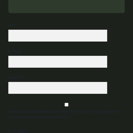
İsim*
E-Posta*
Web Sitesi
Daha sonraki yorumlarımda kullanılması için adım, e-posta adresim ve
site adresim bu tarayıcıya kaydedilsin.
5 + 3 kaçtır?
*