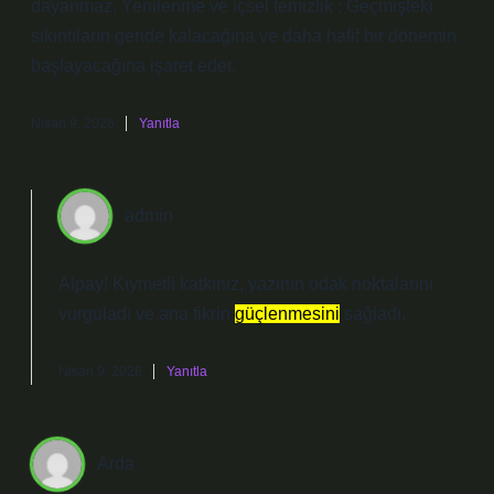
dayanmaz. Yenilenme ve içsel temizlik : Geçmişteki
sıkıntıların geride kalacağına ve daha hafif bir dönemin
başlayacağına işaret eder.
Nisan 9, 2026
Yanıtla
admin
Alpay! Kıymetli katkınız, yazının
odak noktalarını
vurguladı ve ana fikrin
güçlenmesini
sağladı.
Nisan 9, 2026
Yanıtla
Arda