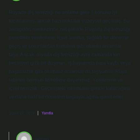
Rüyada diş temizliği ne anlama gelir ? konusu iyi
toparlanmış, ancak bazı noktalar yüzeysel geçilmiş. Bu
paragrafın merkezinde net şekilde Rüyada diş temizliği,
genellikle yenilenme, içsel arınma, sağlıklı bir döneme
geçiş ve sorunlardan kurtulma gibi olumlu anlamlar
taşır. Ancak, rüyada diş temizliği aynı zamanda kin
besleyen gizli bir düşman, iş hayatında para kaybı veya
başarısızlık gibi olumsuz anlamlar da taşıyabilir. Rüya
tabirleri bilimsel temellere dayanmaz. Yenilenme ve
içsel temizlik : Geçmişteki sıkıntıların geride kalacağına
ve daha hafif bir dönemin başlayacağına işaret eder.
Şubat 23, 2026
Yanıtla
admin