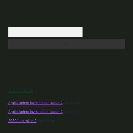
Arama
Son Yorumlar
8 yıllık kıdem tazminatı ne kadar ?
için
admin
8 yıllık kıdem tazminatı ne kadar ?
için
Nazan
2030 artık yıl mı ?
için
admin