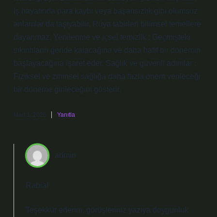
iş hayatında para kaybı veya başarısızlık gibi olumsuz
anlamlar da taşıyabilir. Rüya tabirleri bilimsel temellere
dayanmaz. Yenilenme ve içsel temizlik : Geçmişteki
sıkıntıların geride kalacağına ve daha hafif bir dönemin
başlayacağına işaret eder. Sağlık ve güvenli adımlar :
Fiziksel ve zihinsel sağlığa daha fazla önem verileceği
bir döneme girileceğini gösterir.
Mart 1, 2026
Yanıtla
admin
Rabia!
Teşekkür ederim, görüşleriniz yazıya
doygunluk