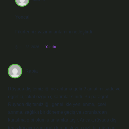
Yonca!
Fikirleriniz yazının
anlamını
netleştirdi.
Şubat 23, 2026
Yanıtla
Rabia
Rüyada diş temizliği ne anlama gelir ? anlatımı sade ve
öğretici, fakat özgün çıkarımlar sınırlı. Bu paragraf
Rüyada diş temizliği, genellikle yenilenme, içsel
arınma, sağlıklı bir döneme geçiş ve sorunlardan
kurtulma gibi olumlu anlamlar taşır. Ancak, rüyada diş
temizliği aynı zamanda kin besleyen gizli bir düşman,