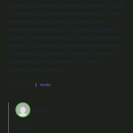
diş temizliği, genellikle yenilenme, içsel arınma, sağlıklı
bir döneme geçiş ve sorunlardan kurtulma gibi olumlu
anlamlar taşır. Ancak, rüyada diş temizliği aynı
zamanda kin besleyen gizli bir düşman, iş hayatında
para kaybı veya başarısızlık gibi olumsuz anlamlar da
taşıyabilir. Rüya tabirleri bilimsel temellere dayanmaz.
Yenilenme ve içsel temizlik : Geçmişteki sıkıntıların
geride kalacağına ve daha hafif bir dönemin
başlayacağına işaret eder.
Nisan 18, 2026
Yanıtla
admin
Gülru!