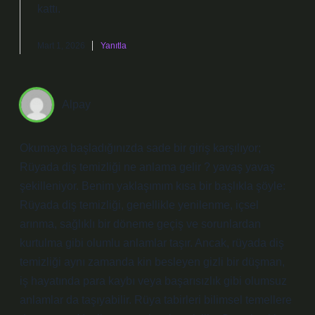
kattı.
Mart 1, 2026
Yanıtla
Alpay
Okumaya başladığınızda sade bir giriş karşılıyor;
Rüyada diş temizliği ne anlama gelir ? yavaş yavaş
şekilleniyor. Benim yaklaşımım kısa bir başlıkla şöyle:
Rüyada diş temizliği, genellikle yenilenme, içsel
arınma, sağlıklı bir döneme geçiş ve sorunlardan
kurtulma gibi olumlu anlamlar taşır. Ancak, rüyada diş
temizliği aynı zamanda kin besleyen gizli bir düşman,
iş hayatında para kaybı veya başarısızlık gibi olumsuz
anlamlar da taşıyabilir. Rüya tabirleri bilimsel temellere