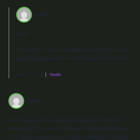
admin
Arda!
Önerileriniz, makalenin
akışını
güçlendirdi, yazıya
büyük bir katkı
sundu ve
daha anlaşılır
hale getirdi.
Nisan 12, 2026
Yanıtla
Gülru
Yazının genel tonu dengeli; Rüyada diş temizliği ne
anlama gelir ? için daha iddialı yorumlar beklenebilirdi.
Bu bilgiye küçük bir çerçeve daha eklenebilir: Rüyada