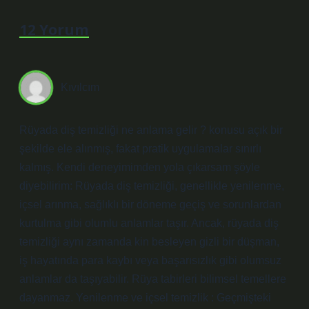
12 Yorum
Kıvılcım
Rüyada diş temizliği ne anlama gelir ? konusu açık bir
şekilde ele alınmış, fakat pratik uygulamalar sınırlı
kalmış. Kendi deneyimimden yola çıkarsam şöyle
diyebilirim: Rüyada diş temizliği, genellikle yenilenme,
içsel arınma, sağlıklı bir döneme geçiş ve sorunlardan
kurtulma gibi olumlu anlamlar taşır. Ancak, rüyada diş
temizliği aynı zamanda kin besleyen gizli bir düşman,
iş hayatında para kaybı veya başarısızlık gibi olumsuz
anlamlar da taşıyabilir. Rüya tabirleri bilimsel temellere
dayanmaz. Yenilenme ve içsel temizlik : Geçmişteki