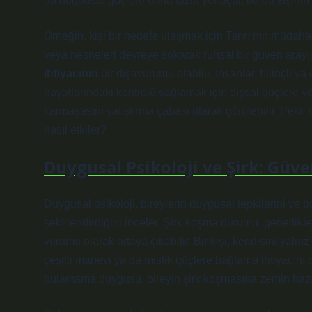
da doğaüstü güçlere daha fazla yer açar, bu da kişinin 
Örneğin, kişi bir hedefe ulaşmak için Tanrı’nın müdahal
veya nesneleri devreye sokarak ruhsal bir güven arayış
ihtiyacının
bir dışavurumu olabilir. İnsanlar, bilinçli ya 
hayatlarındaki kontrolü sağlamak için dışsal güçlere yön
karmaşasını yatıştırma çabası olarak görülebilir. Peki, 
nasıl etkiler?
Duygusal Psikoloji ve Şirk: Güve
Duygusal psikoloji, bireylerin duygusal tepkilerini ve b
şekillendirdiğini inceler. Şirk koşma durumu, genellikle
vurumu olarak ortaya çıkabilir. Bir kişi, kendisini yaln
çeşitli manevi ya da mistik güçlere bağlama ihtiyacını
bulamama duygusu, bireyin şirk koşmasına zemin hazır