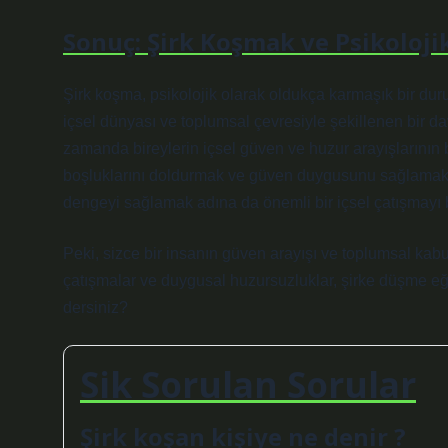
Sonuç: Şirk Koşmak ve Psikoloji
Şirk koşma, psikolojik olarak oldukça karmaşık bir du
içsel dünyası ve toplumsal çevresiyle şekillenen bir dav
zamanda bireylerin içsel güven ve huzur arayışlarının 
boşluklarını doldurmak ve güven duygusunu sağlamak iç
dengeyi sağlamak adına da önemli bir içsel çatışmayı b
Peki, sizce bir insanın güven arayışı ve toplumsal kabul
çatışmalar ve duygusal huzursuzluklar, şirke düşme eğ
dersiniz?
Sik Sorulan Sorular
Şirk koşan kişiye ne denir ?