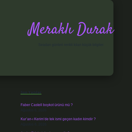
Meraklı Durak
Sıradan günleri renkli kılan küçük bilgiler.
Sidebar
elexbet
Son Yazılar
Faber Castell boykot ürünü mü ?
Ağustos 6, 2026
Kur’an-ı Kerim’de tek ismi geçen kadın kimdir ?
Ağustos 6, 2026