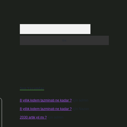
Arama
Son Yorumlar
8 yıllık kıdem tazminatı ne kadar ?
için
admin
8 yıllık kıdem tazminatı ne kadar ?
için
Nazan
2030 artık yıl mı ?
için
admin