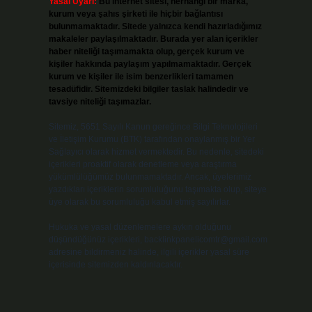
Yasal Uyarı:
Bu internet sitesi, herhangi bir marka,
kurum veya şahıs şirketi ile hiçbir bağlantısı
bulunmamaktadır. Sitede yalnızca kendi hazırladığımız
makaleler paylaşılmaktadır. Burada yer alan içerikler
haber niteliği taşımamakta olup, gerçek kurum ve
kişiler hakkında paylaşım yapılmamaktadır. Gerçek
kurum ve kişiler ile isim benzerlikleri tamamen
tesadüfidir. Sitemizdeki bilgiler taslak halindedir ve
tavsiye niteliği taşımazlar.
Sitemiz, 5651 Sayılı Kanun gereğince Bilgi Teknolojileri
ve İletişim Kurumu (BTK) tarafından onaylanmış bir Yer
Sağlayıcı olarak hizmet vermektedir. Bu nedenle, sitedeki
içerikleri proaktif olarak denetleme veya araştırma
yükümlülüğümüz bulunmamaktadır. Ancak, üyelerimiz
yazdıkları içeriklerin sorumluluğunu taşımakta olup, siteye
üye olarak bu sorumluluğu kabul etmiş sayılırlar.
Hukuka ve yasal düzenlemelere aykırı olduğunu
düşündüğünüz içerikleri,
backlinkpanelicomtr@gmail.com
adresine bildirmeniz halinde, ilgili içerikler yasal süre
içerisinde sitemizden kaldırılacaktır.