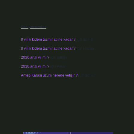
Son yorumlar
8 yıllık kıdem tazminatı ne kadar ?
için
admin
8 yıllık kıdem tazminatı ne kadar ?
için
Nazan
2030 artık yıl mı ?
için
admin
2030 artık yıl mı ?
için
Pınar
Antep Karası üzüm nerede yetişir ?
için
admin