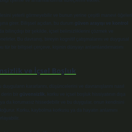
bilgi işleme ve anlamlandırma süreçlerini etkiler.
esini yeterli görmeyebilir ve bunun yerine çeşitli manevi öğeleri
ına girer. Bilişsel açıdan, bu durum
güven arayışı ve kontrol
da bilinçdışı bir şekilde, içsel belirsizliklerini çözmek ve
elirler. Bu davranış, bireyin kognitif çatışmalarını ve duygusal
bu tür bir bilişsel çerçeve, kişinin dünyayı anlamlandırmasını
nsizlik ve İçsel Boşluk
u duyguların kararlarını, düşüncelerini ve davranışlarını nasıl
 derin bir
güvensizlik
, korku ve içsel boşluk hissiyatının dışa
ız ya da korumasız hissedebilir ve bu duygular, onun kendisini
 doğurur. Korku, kaybolma korkusu ya da hayatın anlamını
layabilir.