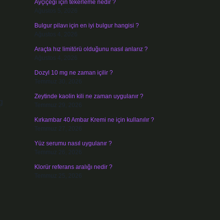
Ayçiçeği için tekerleme nedir ?
Ağustos 5, 2026
Bulgur pilavı için en iyi bulgur hangisi ?
Ağustos 4, 2026
Araçta hız limitörü olduğunu nasıl anlarız ?
Ağustos 4, 2026
Dozyl 10 mg ne zaman içilir ?
Temmuz 30, 2026
Zeytinde kaolin kili ne zaman uygulanır ?
g
Temmuz 29, 2026
Kırkambar 40 Ambar Kremi ne için kullanılır ?
Temmuz 27, 2026
Yüz serumu nasıl uygulanır ?
Temmuz 26, 2026
Klorür referans aralığı nedir ?
Temmuz 25, 2026