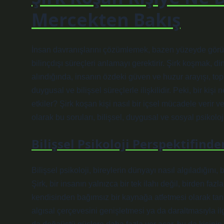
Mercekten Bakış
İnsan davranışlarını çözümlemek, bazen yüzeyde görü
bilinçdışı süreçleri anlamayı gerektirir. Şirk koşmak, di
alındığında, insanın özdeki güven ve huzur arayışı, top
duygusal ve bilişsel süreçlerle ilişkilidir. Peki, bir kiş
etkiler? Şirk koşan kişi nasıl bir içsel mücadele verir v
olarak bu soruları, bilişsel, duygusal ve sosyal psikol
Bilişsel Psikoloji Perspektifinde
Bilişsel psikoloji, bireylerin dünyayı nasıl algıladığını, bi
Şirk, bir insanın yalnızca bir tek ilahı değil, birden fa
kendisinden bağımsız bir kaynağa atfetmesi olarak tanım
algısal çerçevesini genişletmesi ya da daraltmasıyla ilgili