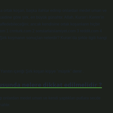
ah’a ortak koşan, başka ilahlar edinip onlardan medet uman ve
kaidine göre şirk, en büyük günahtır. Allah, Kuran’ı Kerim’in
 affedebileceğini; ancak kendisine ortak koşanların hiçbir
.com 1 cnnturk.com 2 sorularlaislamiyet.com 3 reddit.com 4
Şirk koşmanın sonuçları nelerdir? Kuran’da şirkle ilgili hangi
ıtın içeriği Şirk koşan kişiye "müşrik" denir .
usunda nelere dikkat edilmelidir ?
nip onlardan medet uman ve kendi yaptıkları putlara secde
ahtır.