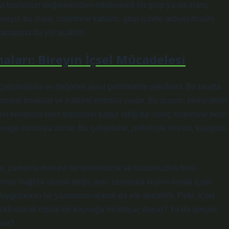
eya toplumun değerlerinden etkilenerek bir grup ya da inanç
reyin bu inanç sistemine katılımı, grup içinde aidiyet hissini
ulamasına da yol açabilir.
aları: Bireyin İçsel Mücadelesi
çatışmalarla ve değerler arası gerilimlerle şekillenir. Bir tarafta
lumsal baskılar ve kültürel normlar vardır. Bu durum, bireyi derin
inin kendisini hem toplumun kabul ettiği bir inanç sistemine hem
enge kurmaya zorlar. Bu çatışmalar, psikolojik stresin, kaygının
e, zamanla manevi bir tatminsizlik ve huzursuzluk hissi
temine bağlılık olarak değil, aynı zamanda kişinin kendi içsel
gularının bir yansıması olarak da ele alınabilir. Peki, içsel
ekli olarak dışsal bir kaynağa mı ihtiyaç duyar? Ya da gerçek
nur?