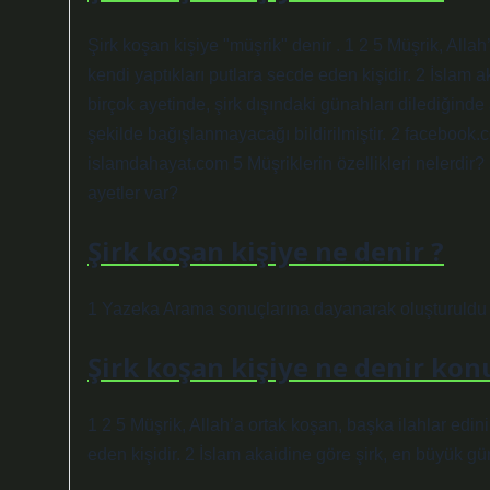
Şirk koşan kişiye "müşrik" denir . 1 2 5 Müşrik, All
kendi yaptıkları putlara secde eden kişidir. 2 İslam a
birçok ayetinde, şirk dışındaki günahları dilediğinde
şekilde bağışlanmayacağı bildirilmiştir. 2 facebook
islamdahayat.com 5 Müşriklerin özellikleri nelerdir? 
ayetler var?
Şirk koşan kişiye ne denir ?
1 Yazeka Arama sonuçlarına dayanarak oluşturuldu Yan
Şirk koşan kişiye ne denir kon
1 2 5 Müşrik, Allah’a ortak koşan, başka ilahlar edi
eden kişidir. 2 İslam akaidine göre şirk, en büyük gün