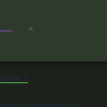
akkımızda
denir ?
enir? Psikolojik Bir