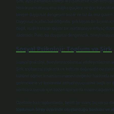
Şirk, aynı zamanda kontrol arzusunun ve içsel boşluğun
hissi kuramaması, onu başka güçlere ve güç kaynakları
bireyin duygusal dengesini bozar ve bu da ona güven a
Duygusal açıdan bakıldığında, şirk koşan bir kişinin 
değil, sürekli olarak dışsal bir müdahaleye ihtiyaç du
ifadesidir. Peki, bu duygusal dengesizlik, bireyin hayatı
Sosyal Psikoloji: Toplum ve Şirk
Sosyal psikoloji, bireylerin toplumsal etkileşimlerinin v
Şirk, toplumsal yapılarla ve kültürel değerlerle de yakınd
kültürel öğeler, insanların manevi değerler hakkında n
geleneklere ve toplumsal aidiyet duygusuna bağlı bir da
normlara uymak için bazen dinî ya da manevi öğeleri k
Özellikle bazı toplumlarda, belirli bir inanç biçimi ya d
toplumun birey üzerinde oluşturduğu baskılar ve aid