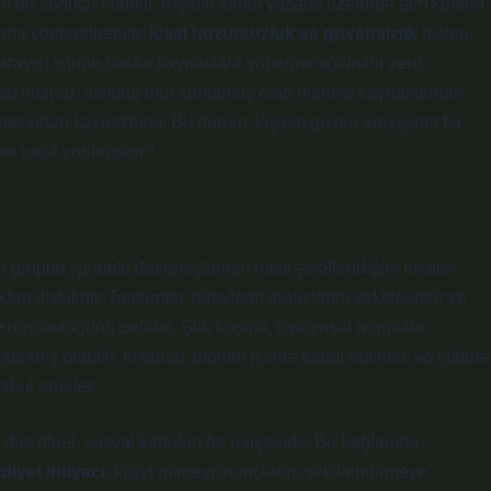
 bir sonucu olabilir. Kişinin kendi yaşamı üzerinde tam kontrol
na yönlendirebilir.
İçsel huzursuzluk ve güvensizlik
hisleri,
rayışı içinde başka kaynaklara yönelme eğilimini verir.
içsel huzuru, aslında ona sunulmuş olan manevi kaynaklardan
ymasından kaynaklanır. Bu durum, kişinin güven arayışının bir
nı nasıl yönlendirir?
e gruplar içindeki davranışlarının nasıl şekillendiğini inceler.
an ilişkilidir. Toplumlar, bireylerin inançlarını şekillendirir ve
e düşündüğünü belirler. Şirk koşma, toplumsal normlara,
vranış olabilir. İnsanlar, toplum içinde kabul edilmek ve kültüre
abul ederler.
a dini ritüel, sosyal kabulün bir parçasıdır. Bu bağlamda,
iyet ihtiyacı
, kişiyi manevi inançlarını şekillendirmeye