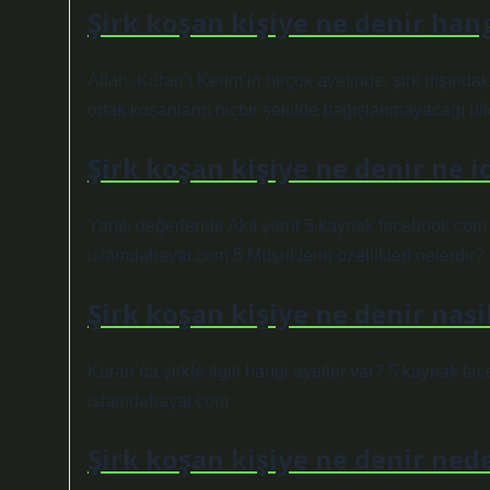
Şirk koşan kişiye ne denir han
Allah, Kuran’ı Kerim’in birçok ayetinde, şirk dışında
ortak koşanların hiçbir şekilde bağışlanmayacağı bildi
Şirk koşan kişiye ne denir ne ic
Yanıtı değerlendir Akıl yürüt 5 kaynak facebook.com
islamdahayat.com 5 Müşriklerin özellikleri nelerdir?
Şirk koşan kişiye ne denir nasil
Kuran’da şirkle ilgili hangi ayetler var? 5 kaynak 
islamdahayat.com
Şirk koşan kişiye ne denir ned