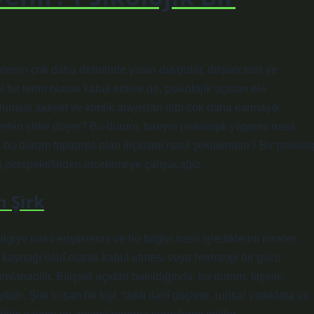
nenin çok daha derininde yatan duygular, düşünceler ve
ni bir terim olarak kabul edilse de, psikolojik açıdan ele
lumsal aidiyet ve kimlik arayışları gibi çok daha karmaşık
i neden şirke düşer? Bu durum, bireyin psikolojik yapısını nasıl
e bu durum toplumla olan ilişkisini nasıl şekillendirir? Bir psikolo
oji perspektifinden incelemeye çalışacağız.
n Şirk
lgiye nasıl eriştiklerini ve bu bilgiyi nasıl işlediklerini inceler.
zla kaynağı ilahî olarak kabul etmesi veya herhangi bir gücü
lanabilir. Bilişsel açıdan bakıldığında, bu durum, kişinin
dir. Şirk koşan bir kişi, farklı ilahî güçlere, ruhsal varlıklara ya