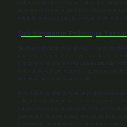
zorlayabilir. Şirk koşan kişi, bu toplumsal baskıdan v
sistemine bağlanma ihtiyacı duyabilir. Aynı zamanda, bi
artırabilir, ancak bu durum, kişinin içsel kimliğini sorg
Şirk Koşmanın Psikolojik Yansım
Şirk koşan bir kişinin psikolojik yapısı, genellikle içsel 
manevi bir güven ve huzur arayışı, diğer tarafta ise top
bir psikolojik mücadeleye sokar.
İçsel çatışmalar
, kiş
de kendi bireysel içsel huzuruna ulaşma arasında bir d
ve belirsizliğin artmasına yol açabilir.
Bununla birlikte, birey bu içsel çatışmalarını çözemezs
geliştirebilir. Şirk koşma, yalnızca bir dışsal inanç sis
dünyasında yaşadığı eksiklik, korku ve kaybolmuşluk duy
çatışmalarını çözmeye çalışan birey, bu çözüm için sür
huzur, kendi içsel dünyasında ve değerlerinde mi bulu