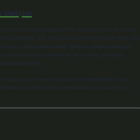
k Gelişim
rumdur. Hem bilişsel, duygusal hem de sosyal düzeyde, bireyin
ranış modelidir. Şirk, yalnızca dini bir kavram olarak değil, aynı
bir sonucu olarak anlaşılmalıdır. Bireyler, zaman zaman içsel
in dışsal güçlere yönelirler. Ancak bu süreç, psikolojik
eraberinde getirir.
 ihtiyacı, onun manevi inançlarını nasıl şekillendirir? İçsel
iliminde midir? Kendi içsel deneyimlerinizi sorgulamaya ne