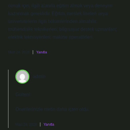
olmak için, ilgili alanda eğitim almak veya deneyim
kazanmak gereklidir. Eğitim, meslek liseleri veya
üniversitelerin ilgili bölümlerinden alınabilir.
mühendislik teknikerleri; bilgisayar destek uzmanları;
elektrik teknisyenleri; makine operatörleri.
Mart 24, 2026
Yanıtla
admin
Gülten!
Önerilerinizle metin
daha içten
oldu.
Mart 24, 2026
Yanıtla