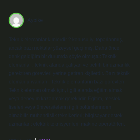
Aybike
Teknik elemanlar kimlerdir ? konusu iyi toparlanmış,
ancak bazı noktalar yüzeysel geçilmiş. Daha önce
denk geldiğim bir durumda şöyle olmuştu: Teknik
elemanlar , teknik alanda çalışan ve belirli bir uzmanlık
gerektiren görevleri yerine getiren kişilerdir. Bazı teknik
eleman unvanları : Teknik elemanların bazı görevleri :
Teknik eleman olmak için, ilgili alanda eğitim almak
veya deneyim kazanmak gereklidir. Eğitim, meslek
liseleri veya üniversitelerin ilgili bölümlerinden
alınabilir. mühendislik teknikerleri; bilgisayar destek
uzmanları; elektrik teknisyenleri; makine operatörleri.