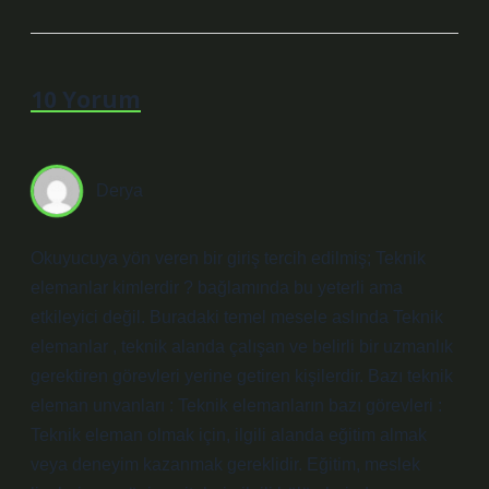
10 Yorum
Derya
Okuyucuya yön veren bir giriş tercih edilmiş; Teknik
elemanlar kimlerdir ? bağlamında bu yeterli ama
etkileyici değil. Buradaki temel mesele aslında Teknik
elemanlar , teknik alanda çalışan ve belirli bir uzmanlık
gerektiren görevleri yerine getiren kişilerdir. Bazı teknik
eleman unvanları : Teknik elemanların bazı görevleri :
Teknik eleman olmak için, ilgili alanda eğitim almak
veya deneyim kazanmak gereklidir. Eğitim, meslek