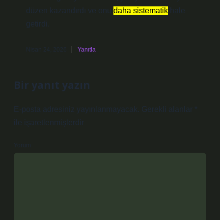
düzen kazandırdı ve onu
daha sistematik
hale
getirdi.
Nisan 24, 2026
Yanıtla
Bir yanıt yazın
E-posta adresiniz yayınlanmayacak.
Gerekli alanlar
*
ile işaretlenmişlerdir
Yorum