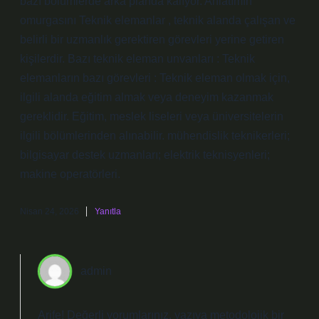
bazı bölümlerde arka planda kalıyor. Anlatımın
omurgasını Teknik elemanlar , teknik alanda çalışan ve
belirli bir uzmanlık gerektiren görevleri yerine getiren
kişilerdir. Bazı teknik eleman unvanları : Teknik
elemanların bazı görevleri : Teknik eleman olmak için,
ilgili alanda eğitim almak veya deneyim kazanmak
gereklidir. Eğitim, meslek liseleri veya üniversitelerin
ilgili bölümlerinden alınabilir. mühendislik teknikerleri;
bilgisayar destek uzmanları; elektrik teknisyenleri;
makine operatörleri.
Nisan 24, 2026
Yanıtla
admin
Arife! Değerli yorumlarınız, yazıya metodolojik bir