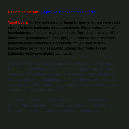
Reklam ve İletişim:
Skype: live:.cid.575569c608265c69
Yasal Uyarı:
Bu internet sitesi, herhangi bir marka, kurum veya şahıs
şirketi ile hiçbir bağlantısı bulunmamaktadır. Sitede yalnızca kendi
hazırladığımız makaleler paylaşılmaktadır. Burada yer alan içerikler
haber niteliği taşımamakta olup, gerçek kurum ve kişiler hakkında
paylaşım yapılmamaktadır. Gerçek kurum ve kişiler ile isim
benzerlikleri tamamen tesadüfidir. Sitemizdeki bilgiler taslak
halindedir ve tavsiye niteliği taşımazlar.
Sitemiz, 5651 Sayılı Kanun gereğince Bilgi Teknolojileri ve İletişim
Kurumu (BTK) tarafından onaylanmış bir Yer Sağlayıcı olarak hizmet
vermektedir. Bu nedenle, sitedeki içerikleri proaktif olarak denetleme
veya araştırma yükümlülüğümüz bulunmamaktadır. Ancak, üyelerimiz
yazdıkları içeriklerin sorumluluğunu taşımakta olup, siteye üye olarak bu
sorumluluğu kabul etmiş sayılırlar.
Hukuka ve yasal düzenlemelere aykırı olduğunu düşündüğünüz
içerikleri,
backlinkpanelicomtr@gmail.com
adresine bildirmeniz halinde,
ilgili içerikler yasal süre içerisinde sitemizden kaldırılacaktır.