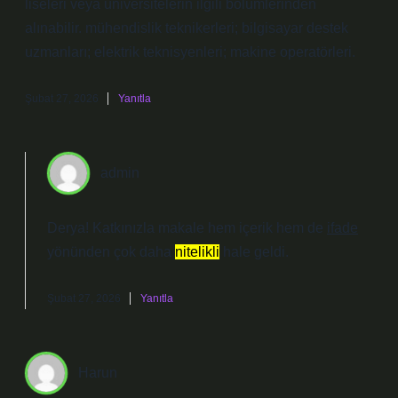
liseleri veya üniversitelerin ilgili bölümlerinden
alınabilir. mühendislik teknikerleri; bilgisayar destek
uzmanları; elektrik teknisyenleri; makine operatörleri.
Şubat 27, 2026
Yanıtla
admin
Derya! Katkınızla makale hem
içerik
hem de
ifade
yönünden çok daha
nitelikli
hale geldi.
Şubat 27, 2026
Yanıtla
Harun