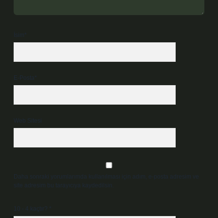
İsim*
E-Posta*
Web Sitesi
Daha sonraki yorumlarımda kullanılması için adım, e-posta adresim ve
site adresim bu tarayıcıya kaydedilsin.
10 - 4 kaçtır?
*