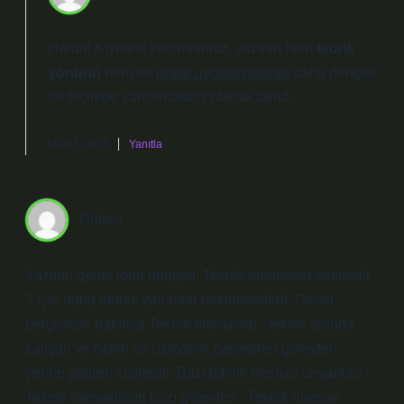
Harun! Kıymetli yorumlarınız, yazının hem
teorik
yönünü
hem de
pratik uygulamalarını
daha dengeli
bir biçimde yansıtmasına olanak tanıdı.
Mart 7, 2026
Yanıtla
Gülten
Yazının genel tonu dengeli; Teknik elemanlar kimlerdir
? için daha iddialı yorumlar beklenebilirdi. Genel
çerçeveye bakınca Teknik elemanlar , teknik alanda
çalışan ve belirli bir uzmanlık gerektiren görevleri
yerine getiren kişilerdir. Bazı teknik eleman unvanları :
Teknik elemanların bazı görevleri : Teknik eleman