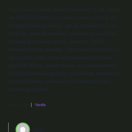
Yazı boyunca Teknik elemanlar kimlerdir ? net şekilde
ele alınmış, yine de bazı sorular cevapsız kalıyor. Bu
paragraf Teknik elemanlar , teknik alanda çalışan ve
belirli bir uzmanlık gerektiren görevleri yerine getiren
kişilerdir. Bazı teknik eleman unvanları : Teknik
elemanların bazı görevleri : Teknik eleman olmak için,
ilgili alanda eğitim almak veya deneyim kazanmak
gereklidir. Eğitim, meslek liseleri veya üniversitelerin
ilgili bölümlerinden alınabilir. mühendislik teknikerleri;
bilgisayar destek uzmanları; elektrik teknisyenleri;
makine operatörleri.
Mart 7, 2026
Yanıtla
admin