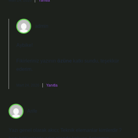
Mart 24, 2026
Yanıtla
admin
Aybike!
Fikirleriniz yazının
özüne
katkı sundu, teşekkür
ederim.
Mart 24, 2026
Yanıtla
Arife
Yazı genel olarak akıcı; Teknik elemanlar kimlerdir ?