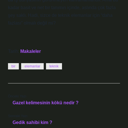
kadar basit ve net bir tanımın içinde, aslında çok fazla
şey saklı. Hadi, sizce de teknik elemanlar için “daha
fazlası” olmalı değil mi?
Tarih:
Makaleler
bir
elemanlar
teknik
Önceki Yazı
Gazel kelimesinin kökü nedir ?
Sonraki Yazı
Gedik sahibi kim ?