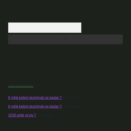
Arama
Son Yorumlar
8 yıllık kıdem tazminatı ne kadar ?
için
admin
8 yıllık kıdem tazminatı ne kadar ?
için
Nazan
2030 artık yıl mı ?
için
admin