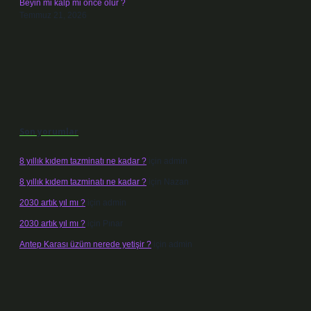
Beyin mi kalp mi önce ölür ?
Temmuz 21, 2026
Son yorumlar
8 yıllık kıdem tazminatı ne kadar ?
için
admin
8 yıllık kıdem tazminatı ne kadar ?
için
Nazan
2030 artık yıl mı ?
için
admin
2030 artık yıl mı ?
için
Pınar
Antep Karası üzüm nerede yetişir ?
için
admin