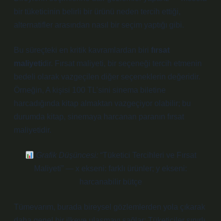
bir tüketicinin belirli bir ürünü neden tercih ettiği,
alternatifler arasından nasıl bir seçim yaptığı gibi.
Bu süreçteki en kritik kavramlardan biri
fırsat
maliyeti
dir. Fırsat maliyeti, bir seçeneği tercih etmenin
bedeli olarak vazgeçilen diğer seçeneklerin değeridir.
Örneğin, A kişisi 100 TL’sini sinema biletine
harcadığında kitap almaktan vazgeçiyor olabilir; bu
durumda kitap, sinemaya harcanan paranın fırsat
maliyetidir.
Grafik Düşüncesi:
“Tüketici Tercihleri ve Fırsat
Maliyeti” — x ekseni: farklı ürünler; y ekseni:
harcanabilir bütçe
Tümevarım, burada bireysel gözlemlerden yola çıkarak
daha genel bir ilkeye ulaşmayı sağlar: Tüketiciler sınırlı