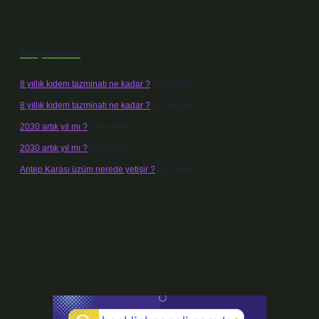
Son yorumlar
8 yıllık kıdem tazminatı ne kadar ?
için
admin
8 yıllık kıdem tazminatı ne kadar ?
için
Nazan
2030 artık yıl mı ?
için
admin
2030 artık yıl mı ?
için
Pınar
Antep Karası üzüm nerede yetişir ?
için
admin