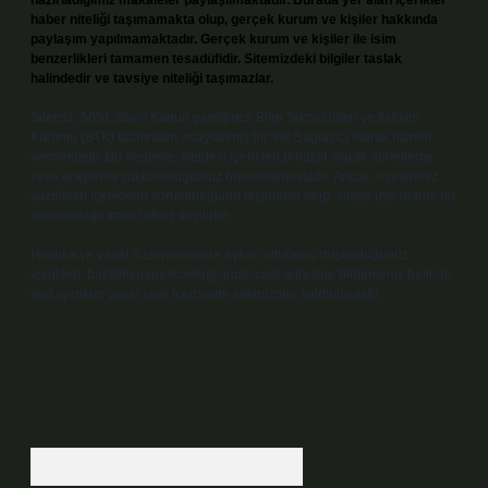
hazırladığımız makaleler paylaşılmaktadır. Burada yer alan içerikler
haber niteliği taşımamakta olup, gerçek kurum ve kişiler hakkında
paylaşım yapılmamaktadır. Gerçek kurum ve kişiler ile isim
benzerlikleri tamamen tesadüfidir. Sitemizdeki bilgiler taslak
halindedir ve tavsiye niteliği taşımazlar.
Sitemiz, 5651 Sayılı Kanun gereğince Bilgi Teknolojileri ve İletişim
Kurumu (BTK) tarafından onaylanmış bir Yer Sağlayıcı olarak hizmet
vermektedir. Bu nedenle, sitedeki içerikleri proaktif olarak denetleme
veya araştırma yükümlülüğümüz bulunmamaktadır. Ancak, üyelerimiz
yazdıkları içeriklerin sorumluluğunu taşımakta olup, siteye üye olarak bu
sorumluluğu kabul etmiş sayılırlar.
Hukuka ve yasal düzenlemelere aykırı olduğunu düşündüğünüz
içerikleri,
backlinkpanelicomtr@gmail.com
adresine bildirmeniz halinde,
ilgili içerikler yasal süre içerisinde sitemizden kaldırılacaktır.
Arama