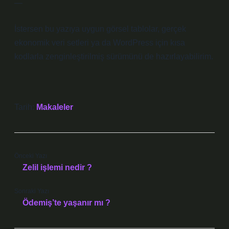
—
İstersen bu yazıya uygun görsel tablolar, gerçek
ekonomik veri setleri ya da WordPress için kısa
kodlarla zenginleştirilmiş sürümünü de hazırlayabilirim.
Tarih:
Makaleler
Önceki Yazı
Zelil işlemi nedir ?
Sonraki Yazı
Ödemiş’te yaşanır mı ?