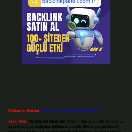
Reklam ve İletişim:
Skype: live:.cid.575569c608265c69
Yasal Uyarı:
Bu internet sitesi, herhangi bir marka, kurum veya şahıs
şirketi ile hiçbir bağlantısı bulunmamaktadır. Sitede yalnızca kendi