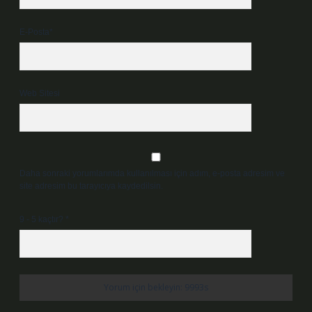
E-Posta*
Web Sitesi
Daha sonraki yorumlarımda kullanılması için adım, e-posta adresim ve
site adresim bu tarayıcıya kaydedilsin.
9 - 5 kaçtır?
*