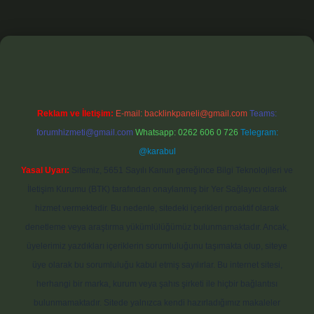
exbet
Reklam ve İletişim:
E-mail:
backlinkpaneli@gmail.com
Teams:
forumhizmeti@gmail.com
Whatsapp: 0262 606 0 726
Telegram:
@karabul
Yasal Uyarı:
Sitemiz, 5651 Sayılı Kanun gereğince Bilgi Teknolojileri ve
İletişim Kurumu (BTK) tarafından onaylanmış bir Yer Sağlayıcı olarak
hizmet vermektedir. Bu nedenle, sitedeki içerikleri proaktif olarak
denetleme veya araştırma yükümlülüğümüz bulunmamaktadır. Ancak,
üyelerimiz yazdıkları içeriklerin sorumluluğunu taşımakta olup, siteye
üye olarak bu sorumluluğu kabul etmiş sayılırlar. Bu internet sitesi,
herhangi bir marka, kurum veya şahıs şirketi ile hiçbir bağlantısı
bulunmamaktadır. Sitede yalnızca kendi hazırladığımız makaleler