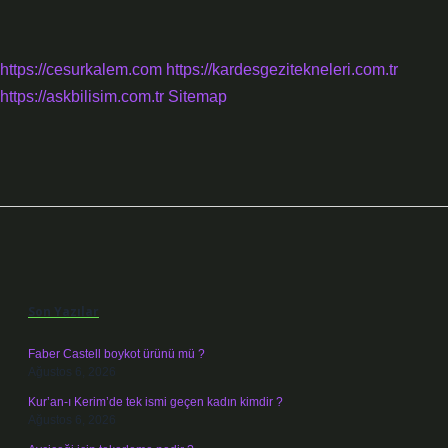
https://cesurkalem.com
https://kardesgezitekneleri.com.tr
https://askbilisim.com.tr
Sitemap
Sidebar
Son Yazılar
Faber Castell boykot ürünü mü ?
Ağustos 6, 2026
Kur’an-ı Kerim’de tek ismi geçen kadın kimdir ?
Ağustos 6, 2026