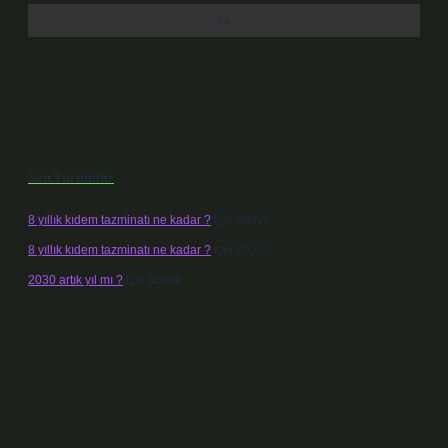
Son Yorumlar
8 yıllık kıdem tazminatı ne kadar ?
için
admin
8 yıllık kıdem tazminatı ne kadar ?
için
Nazan
2030 artık yıl mı ?
için
admin