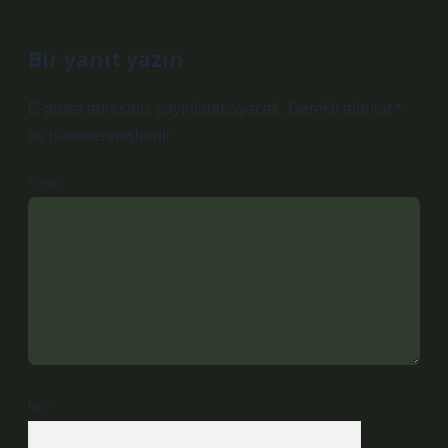
Bir yanıt yazın
E-posta adresiniz yayınlanmayacak.
Gerekli alanlar
*
ile işaretlenmişlerdir
Yorum
İsim*