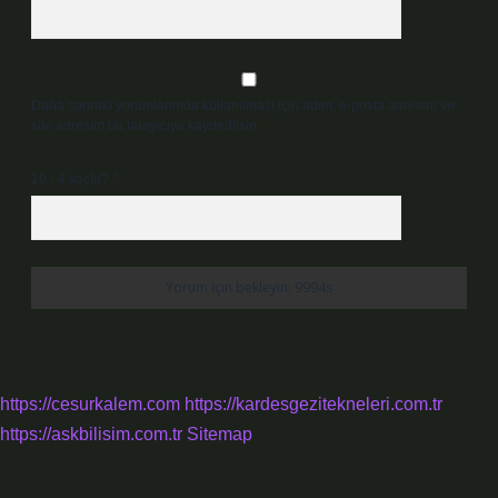
Daha sonraki yorumlarımda kullanılması için adım, e-posta adresim ve
site adresim bu tarayıcıya kaydedilsin.
10 - 4 kaçtır?
*
https://cesurkalem.com
https://kardesgezitekneleri.com.tr
https://askbilisim.com.tr
Sitemap