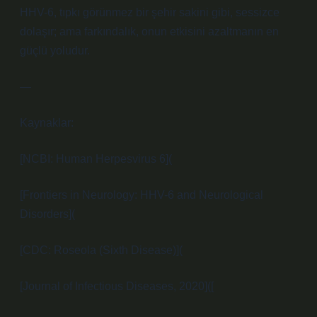
HHV-6, tıpkı görünmez bir şehir sakini gibi, sessizce
dolaşır; ama farkındalık, onun etkisini azaltmanın en
güçlü yoludur.
—
Kaynaklar:
[NCBI: Human Herpesvirus 6](
[Frontiers in Neurology: HHV-6 and Neurological
Disorders](
[CDC: Roseola (Sixth Disease)](
[Journal of Infectious Diseases, 2020]([