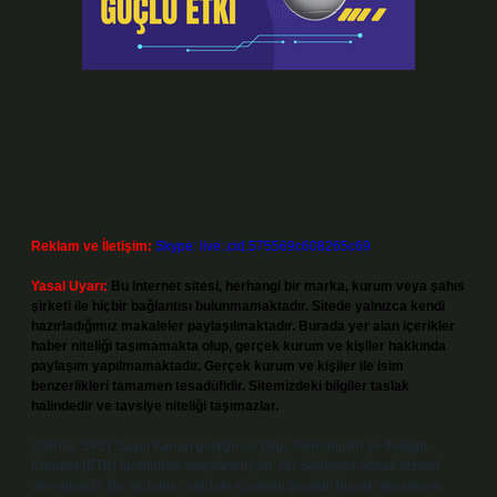
Reklam ve İletişim:
Skype: live:.cid.575569c608265c69
Yasal Uyarı:
Bu internet sitesi, herhangi bir marka, kurum veya şahıs
şirketi ile hiçbir bağlantısı bulunmamaktadır. Sitede yalnızca kendi
hazırladığımız makaleler paylaşılmaktadır. Burada yer alan içerikler
haber niteliği taşımamakta olup, gerçek kurum ve kişiler hakkında
paylaşım yapılmamaktadır. Gerçek kurum ve kişiler ile isim
benzerlikleri tamamen tesadüfidir. Sitemizdeki bilgiler taslak
halindedir ve tavsiye niteliği taşımazlar.
Sitemiz, 5651 Sayılı Kanun gereğince Bilgi Teknolojileri ve İletişim
Kurumu (BTK) tarafından onaylanmış bir Yer Sağlayıcı olarak hizmet
vermektedir. Bu nedenle, sitedeki içerikleri proaktif olarak denetleme