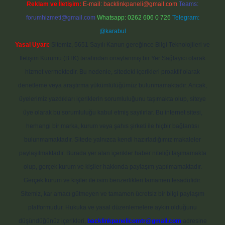
Reklam ve İletişim:
E-mail:
backlinkpaneli@gmail.com
Teams:
forumhizmeti@gmail.com
Whatsapp: 0262 606 0 726
Telegram:
@karabul
Yasal Uyarı:
Sitemiz, 5651 Sayılı Kanun gereğince Bilgi Teknolojileri ve
İletişim Kurumu (BTK) tarafından onaylanmış bir Yer Sağlayıcı olarak
hizmet vermektedir. Bu nedenle, sitedeki içerikleri proaktif olarak
denetleme veya araştırma yükümlülüğümüz bulunmamaktadır. Ancak,
üyelerimiz yazdıkları içeriklerin sorumluluğunu taşımakta olup, siteye
üye olarak bu sorumluluğu kabul etmiş sayılırlar. Bu internet sitesi,
herhangi bir marka, kurum veya şahıs şirketi ile hiçbir bağlantısı
bulunmamaktadır. Sitede yalnızca kendi hazırladığımız makaleler
paylaşılmaktadır. Burada yer alan içerikler haber niteliği taşımamakta
olup, gerçek kurum ve kişiler hakkında paylaşım yapılmamaktadır.
Gerçek kurum ve kişiler ile isim benzerlikleri tamamen tesadüfidir.
Sitemiz, kar amacı gütmeyen ve tamamen ücretsiz bir bilgi paylaşım
platformudur. Hukuka ve yasal düzenlemelere aykırı olduğunu
düşündüğünüz içerikleri,
backlinkpanelicomtr@gmail.com
adresine