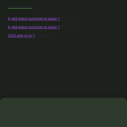
Son Yorumlar
8 yıllık kıdem tazminatı ne kadar ?
için
admin
8 yıllık kıdem tazminatı ne kadar ?
için
Nazan
2030 artık yıl mı ?
için
admin
bet