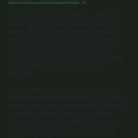
HHV-6’nın Tarihsel Yolculuğu
HHV-6 ilk kez 1986 yılında keşfedildi ve herpes virüs
ailesinin bir üyesi olarak sınıflandırıldı. İnsan herpes
virüsleri (HHV), DNA virüsleri arasında yer alır ve
genellikle yaşam boyu vücutta kalıcı enfeksiyonlara
neden olur. Tarih boyunca tıp dünyası, HHV-6’nın
etkilerini anlamakta zorluk çekti; çünkü bu virüs çoğu
zaman sessiz, yani asemptomatik bir şekilde
seyrediyor.
1970’lerde yapılan serolojik araştırmalar, çocukluk
çağında bu virüsle karşılaşma oranının %90 civarında
olduğunu ortaya koydu. O dönemde tıpta, yüksek ateş
ve döküntü ile kendini gösteren roseola infantum
(altıncı hastalık) en bilinen belirtisiydi. Bu bağlamda,
HHV-6 tarih boyunca hem gizli hem de yaygın bir