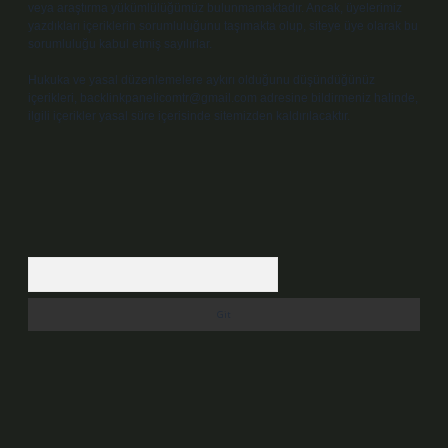
veya araştırma yükümlülüğümüz bulunmamaktadır. Ancak, üyelerimiz
yazdıkları içeriklerin sorumluluğunu taşımakta olup, siteye üye olarak bu
sorumluluğu kabul etmiş sayılırlar.
Hukuka ve yasal düzenlemelere aykırı olduğunu düşündüğünüz
içerikleri,
backlinkpanelicomtr@gmail.com
adresine bildirmeniz halinde,
ilgili içerikler yasal süre içerisinde sitemizden kaldırılacaktır.
Arama