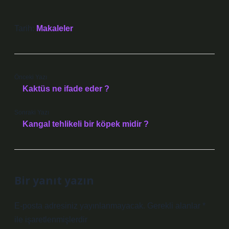
Tarih:
Makaleler
Önceki Yazı
Kaktüs ne ifade eder ?
Sonraki Yazı
Kangal tehlikeli bir köpek midir ?
Bir yanıt yazın
E-posta adresiniz yayınlanmayacak.
Gerekli alanlar
*
ile işaretlenmişlerdir