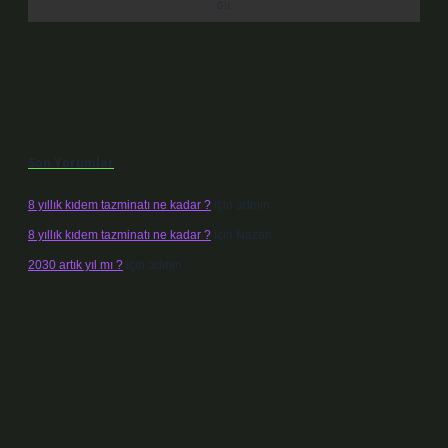
Son Yorumlar
8 yıllık kıdem tazminatı ne kadar ?
için
admin
8 yıllık kıdem tazminatı ne kadar ?
için
Nazan
2030 artık yıl mı ?
için
admin