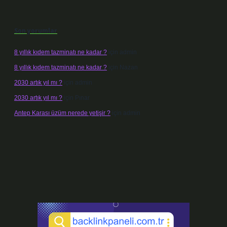
Son yorumlar
8 yıllık kıdem tazminatı ne kadar ?
için
admin
8 yıllık kıdem tazminatı ne kadar ?
için
Nazan
2030 artık yıl mı ?
için
admin
2030 artık yıl mı ?
için
Pınar
Antep Karası üzüm nerede yetişir ?
için
admin