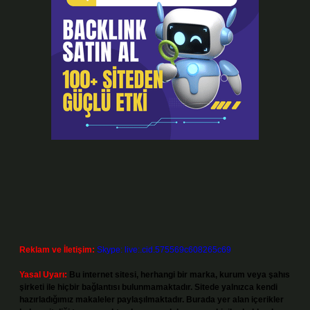
Reklam ve İletişim:
Skype: live:.cid.575569c608265c69
Yasal Uyarı:
Bu internet sitesi, herhangi bir marka, kurum veya şahıs
şirketi ile hiçbir bağlantısı bulunmamaktadır. Sitede yalnızca kendi
hazırladığımız makaleler paylaşılmaktadır. Burada yer alan içerikler