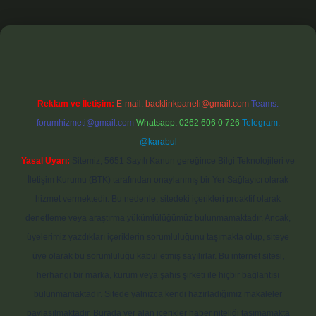
exbet
Reklam ve İletişim:
E-mail:
backlinkpaneli@gmail.com
Teams:
forumhizmeti@gmail.com
Whatsapp: 0262 606 0 726
Telegram:
@karabul
Yasal Uyarı:
Sitemiz, 5651 Sayılı Kanun gereğince Bilgi Teknolojileri ve
İletişim Kurumu (BTK) tarafından onaylanmış bir Yer Sağlayıcı olarak
hizmet vermektedir. Bu nedenle, sitedeki içerikleri proaktif olarak
denetleme veya araştırma yükümlülüğümüz bulunmamaktadır. Ancak,
üyelerimiz yazdıkları içeriklerin sorumluluğunu taşımakta olup, siteye
üye olarak bu sorumluluğu kabul etmiş sayılırlar. Bu internet sitesi,
herhangi bir marka, kurum veya şahıs şirketi ile hiçbir bağlantısı
bulunmamaktadır. Sitede yalnızca kendi hazırladığımız makaleler
paylaşılmaktadır. Burada yer alan içerikler haber niteliği taşımamakta