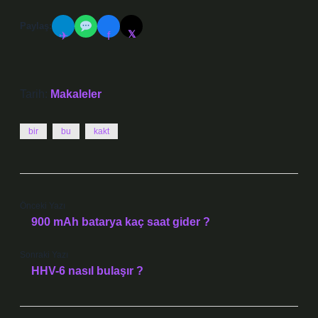
Paylaş:
𝕏
✈
f
Tarih:
Makaleler
bir
bu
kakt
Önceki Yazı
900 mAh batarya kaç saat gider ?
Sonraki Yazı
HHV-6 nasıl bulaşır ?