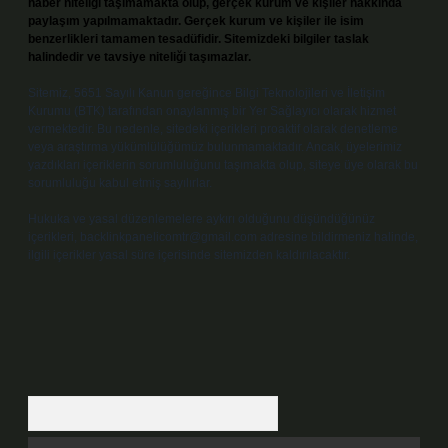
haber niteliği taşımamakta olup, gerçek kurum ve kişiler hakkında
paylaşım yapılmamaktadır. Gerçek kurum ve kişiler ile isim
benzerlikleri tamamen tesadüfidir. Sitemizdeki bilgiler taslak
halindedir ve tavsiye niteliği taşımazlar.
Sitemiz, 5651 Sayılı Kanun gereğince Bilgi Teknolojileri ve İletişim
Kurumu (BTK) tarafından onaylanmış bir Yer Sağlayıcı olarak hizmet
vermektedir. Bu nedenle, sitedeki içerikleri proaktif olarak denetleme
veya araştırma yükümlülüğümüz bulunmamaktadır. Ancak, üyelerimiz
yazdıkları içeriklerin sorumluluğunu taşımakta olup, siteye üye olarak bu
sorumluluğu kabul etmiş sayılırlar.
Hukuka ve yasal düzenlemelere aykırı olduğunu düşündüğünüz
içerikleri,
backlinkpanelicomtr@gmail.com
adresine bildirmeniz halinde,
ilgili içerikler yasal süre içerisinde sitemizden kaldırılacaktır.
Arama