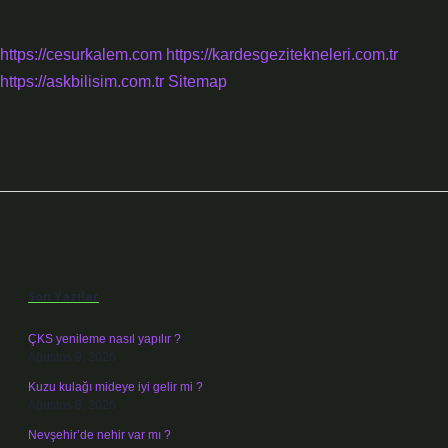
https://cesurkalem.com
https://kardesgezitekneleri.com.tr
https://askbilisim.com.tr
Sitemap
Sidebar
Son Yazılar
ÇKS yenileme nasıl yapılır ?
Ağustos 9, 2026
Kuzu kulağı mideye iyi gelir mi ?
Ağustos 8, 2026
Nevşehir’de nehir var mı ?