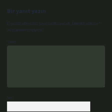
Bir yanıt yazın
E-posta adresiniz yayınlanmayacak.
Gerekli alanlar
*
ile işaretlenmişlerdir
Yorum
İsim*