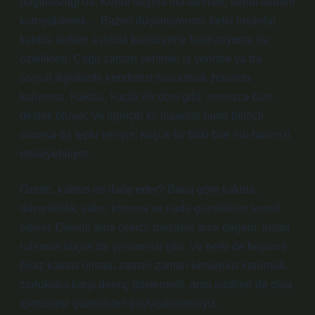
bağımsızlığı da. Kendi başına durabilmek, kendi alanını
koruyabilmek… Bazen düşünüyorum, belki insanlar
kaktüs alırken aslında kendilerine hatırlatıyorlar bu
özellikleri. Çoğu zaman şehirde, iş yerinde ya da
sosyal ilişkilerde kendimizi savunmak zorunda
kalıyoruz. Kaktüs, küçük bir dost gibi, sessizce bize
destek oluyor. Ve ilginçtir ki, insanlar buna bilinçli
olmasa da tepki veriyor; küçük bir bitki bile ruh halimizi
etkileyebiliyor.
Özetle, kaktüs ne ifade eder? Bana göre kaktüs,
dayanıklılık, sabır, koruma ve nadir güzellikleri temsil
ediyor. Dikenli ama çekici, mesafeli ama değerli. İnsan
ruhunun küçük bir yansıması gibi. Ve belki de hepimiz
biraz kaktüs olmalı, zaman zaman kendimizi korumalı,
zorluklara karşı direnç göstermeli, ama nadiren de olsa
içimizdeki güzellikleri paylaşabilmeliyiz.