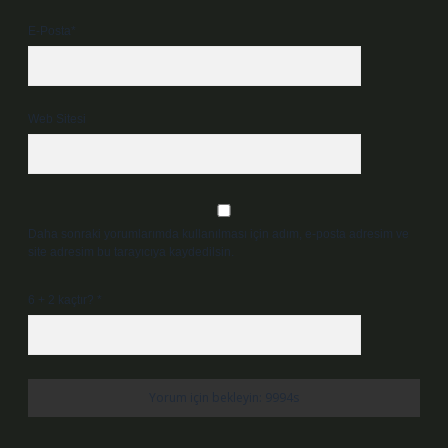
E-Posta*
Web Sitesi
Daha sonraki yorumlarımda kullanılması için adım, e-posta adresim ve
site adresim bu tarayıcıya kaydedilsin.
6 + 2 kaçtır?
*