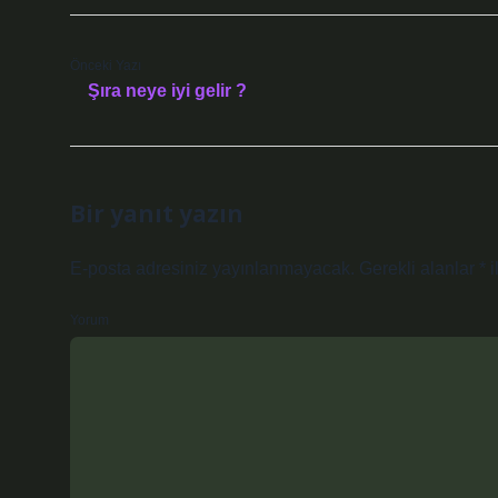
Önceki Yazı
Şıra neye iyi gelir ?
Bir yanıt yazın
E-posta adresiniz yayınlanmayacak.
Gerekli alanlar
*
i
Yorum