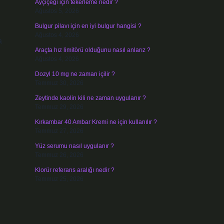
Ayçiçeği için tekerleme nedir ?
Ağustos 5, 2026
Bulgur pilavı için en iyi bulgur hangisi ?
Ağustos 4, 2026
a
Araçta hız limitörü olduğunu nasıl anlarız ?
Ağustos 4, 2026
Dozyl 10 mg ne zaman içilir ?
Temmuz 30, 2026
Zeytinde kaolin kili ne zaman uygulanır ?
Temmuz 29, 2026
Kırkambar 40 Ambar Kremi ne için kullanılır ?
Temmuz 27, 2026
Yüz serumu nasıl uygulanır ?
Temmuz 26, 2026
Klorür referans aralığı nedir ?
Temmuz 25, 2026
.