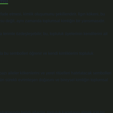
mu
ifade etmesi, kimlik oluşumunu şekillendirir. Ilgın kökeni, bu
su değil, aynı zamanda toplumsal kimliğin bir yansımasıdır.
ya terimle özdeşleşebilir; bu, topluluk üyelerinin kendilerini ait
yla bu sembolleri öğrenir ve kendi kimliklerini topluluk
ı aileler kökenlerini ve yerel ritüelleri hatırlatacak sembolleri
rün sürekli evrimleşen doğasını ve bireysel kimliğin toplumsal
uluklarında belirli ağaçlar, topluluk kararlarını almak için bir