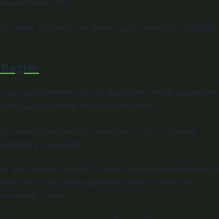
rilmesine hizmet eder.
mun inanç dünyasına dair ipuçları sunar; semboller aracılığıyla
 Bağlar
 sosyal örgütlenmelerini inceler. Ilgın kökeni üzerine düşünürken,
umsal ilişkiler içindeki yerine odaklanabiliriz.
n, ailelerin ortak kullanım alanlarında yer alır ve kuşaklar
ekliliğin bir parçasıdır.
erim, farklı anlamlar taşıyabilir. Örneğin, Güney Amerika’da benze
olabilir. Bu durum, kültürel göreliliğin önemini vurgular: bir
k yanıltıcı olabilir.