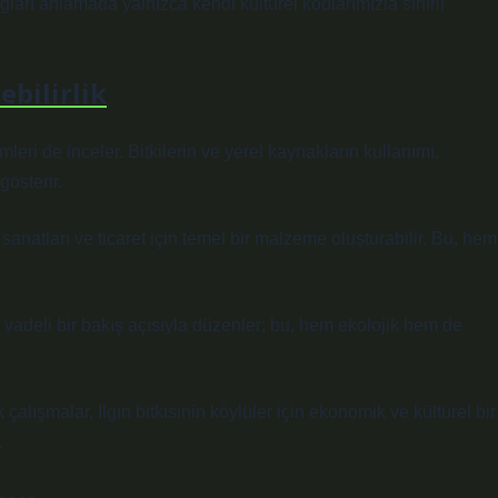
ğları anlamada yalnızca kendi kültürel kodlarımızla sınırlı
bilirlik
mleri de inceler. Bitkilerin ve yerel kaynakların kullanımı,
gösterir.
 sanatları ve ticaret için temel bir malzeme oluşturabilir. Bu, hem
un vadeli bir bakış açısıyla düzenler; bu, hem ekolojik hem de
alışmalar, Ilgın bitkisinin köylüler için ekonomik ve kültürel bir
.