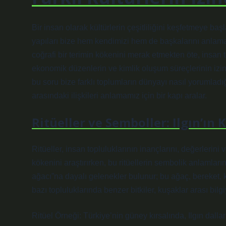
Bir insan olarak kültürlerin çeşitliliğini keşfetmeye baş
yapıları bize hem kendimizi hem de başkalarını anlama fı
coğrafi bir terimin kökenini merak etmekten öte, insan to
ekonomik düzenlerin ve kimlik oluşum süreçlerinin izini 
bu soru bize farklı toplumların dünyayı nasıl yorumladığı
arasındaki ilişkileri anlamamız için bir kapı aralar.
Ritüeller ve Semboller: Ilgın’ın 
Ritüeller, insan topluluklarının inançlarını, değerlerini 
kökenini araştırırken, bu ritüellerin sembolik anlamları
ağacı”na dayalı gelenekler bulunur; bu ağaç, bereket, k
bazı topluluklarında benzer bitkiler, kuşaklar arası bilg
Ritüel Örneği: Türkiye’nin güney kırsalında, Ilgın dall