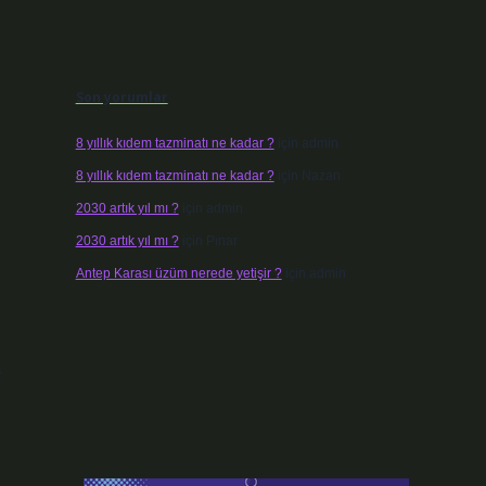
Son yorumlar
8 yıllık kıdem tazminatı ne kadar ?
için
admin
8 yıllık kıdem tazminatı ne kadar ?
için
Nazan
2030 artık yıl mı ?
için
admin
2030 artık yıl mı ?
için
Pınar
Antep Karası üzüm nerede yetişir ?
için
admin
r