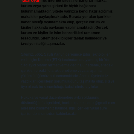
Yasal Uyarı:
Bu internet sitesi, herhangi bir marka,
kurum veya şahıs şirketi ile hiçbir bağlantısı
bulunmamaktadır. Sitede yalnızca kendi hazırladığımız
makaleler paylaşılmaktadır. Burada yer alan içerikler
haber niteliği taşımamakta olup, gerçek kurum ve
kişiler hakkında paylaşım yapılmamaktadır. Gerçek
kurum ve kişiler ile isim benzerlikleri tamamen
tesadüfidir. Sitemizdeki bilgiler taslak halindedir ve
tavsiye niteliği taşımazlar.
Sitemiz, 5651 Sayılı Kanun gereğince Bilgi Teknolojileri
ve İletişim Kurumu (BTK) tarafından onaylanmış bir Yer
Sağlayıcı olarak hizmet vermektedir. Bu nedenle, sitedeki
içerikleri proaktif olarak denetleme veya araştırma
yükümlülüğümüz bulunmamaktadır. Ancak, üyelerimiz
yazdıkları içeriklerin sorumluluğunu taşımakta olup, siteye
üye olarak bu sorumluluğu kabul etmiş sayılırlar.
Hukuka ve yasal düzenlemelere aykırı olduğunu
düşündüğünüz içerikleri,
backlinkpanelicomtr@gmail.com
adresine bildirmeniz halinde, ilgili içerikler yasal süre
içerisinde sitemizden kaldırılacaktır.