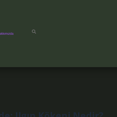
akkımızda
nde: Ilgın Kökeni Nedir?