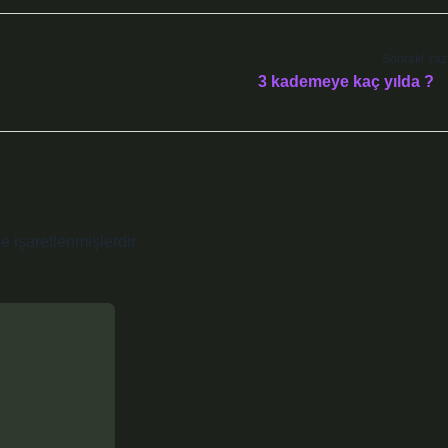
Sonraki Yaz
3 kademeye kaç yılda ?
le işaretlenmişlerdir