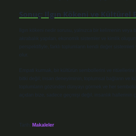
Sonuç: Ilgın Kökeni ve Kültürel
Ilgın kökeni nedir sorusu, yalnızca bir kelimenin veya bit
akrabalık yapıları, ekonomik sistemler ve kimlik oluşumu
perspektifiyle, farklı toplumların kendi değer sistemle
olur.
Empati kurmak, bir kültürün sembollerini ve ritüellerini
bitki değil; insan deneyiminin, toplumsal bağların ve kül
toplumların gözünden dünyayı görmek ve her sembolün, h
açıdan bize, sadece geçmişi değil, insanlık hallerinin çeşi
Tarih:
Makaleler