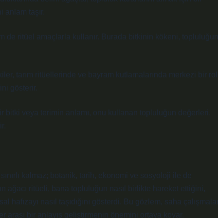
 anlam taşır.
em de ritüel amaçlarla kullanır. Burada bitkinin kökeni, topluluğu
kiler, tarım ritüellerinde ve bayram kutlamalarında merkezi bir rol
ni gösterir.
 bir bitki veya terimin anlamı, onu kullanan topluluğun değerleri,
r.
ınırlı kalmaz; botanik, tarih, ekonomi ve sosyoloji ile de
 ağacı ritüeli, bana topluluğun nasıl birlikte hareket ettiğini,
sal hafızayı nasıl taşıdığını gösterdi. Bu gözlem, saha çalışmalar
nler arası bir anlayış geliştirmenin önemini ortaya koyar.