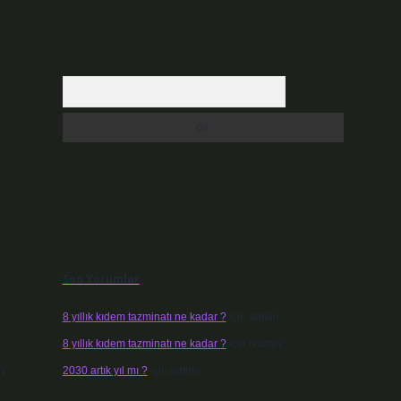
n
Arama
Son Yorumlar
8 yıllık kıdem tazminatı ne kadar ?
için
admin
8 yıllık kıdem tazminatı ne kadar ?
için
Nazan
ı
2030 artık yıl mı ?
için
admin