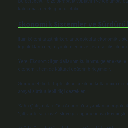
Bu perspektif, bize akrabalık yapılarını ve toplumsal ba
kalmamak gerektiğini hatırlatır.
Ekonomik Sistemler ve Sürdürüle
Ilgın kökeni araştırılırken, antropologlar ekonomik siste
toplulukların geçim yöntemlerini ve çevresel ilişkilerini 
Yerel Ekonomi: Ilgın dallarının kullanımı, geleneksel el
ekonomik hem de kültürel değerin birleşimidir.
Sürdürülebilirlik: Topluluklar, bitkilerin kullanımını uz
sosyal sürdürülebilirliği destekler.
Saha Çalışmaları: Orta Anadolu’da yapılan antropolojik ç
“çift yönlü sermaye” işlevi gördüğünü ortaya koymuştur