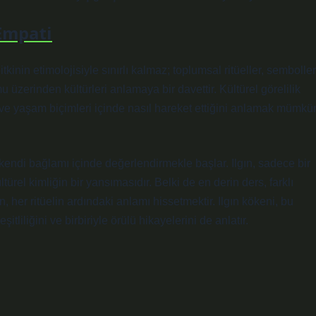
 Empati
kinin etimolojisiyle sınırlı kalmaz; toplumsal ritüeller, semboller
 üzerinden kültürleri anlamaya bir davettir. Kültürel görelilik
ri ve yaşam biçimleri içinde nasıl hareket ettiğini anlamak mümkü
 kendi bağlamı içinde değerlendirmekle başlar. Ilgın, sadece bir
türel kimliğin bir yansımasıdır. Belki de en derin ders, farklı
er ritüelin ardındaki anlamı hissetmektir. Ilgın kökeni, bu
tliliğini ve birbiriyle örülü hikayelerini de anlatır.