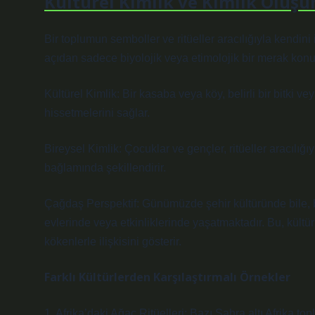
Kültürel Kimlik ve
Kimlik
Oluşu
Bir toplumun semboller ve ritüeller aracılığıyla kendini 
açıdan sadece biyolojik veya etimolojik bir merak konu
Kültürel Kimlik: Bir kasaba veya köy, belirli bir bitki ve
hissetmelerini sağlar.
Bireysel
Kimlik
: Çocuklar ve gençler, ritüeller aracılığı
bağlamında şekillendirir.
Çağdaş Perspektif: Günümüzde şehir kültüründe bile, baz
evlerinde veya etkinliklerinde yaşatmaktadır. Bu, kültü
kökenlerle ilişkisini gösterir.
Farklı Kültürlerden Karşılaştırmalı Örnekler
1. Afrika’daki Ağaç Ritüelleri: Bazı Sahra altı Afrika topl