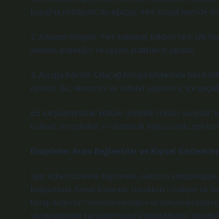
buluşma noktasıdır; bu ağaçlar, hem sosyal hem de dini
2. Amazon Bölgesi: Yerli kabileler, bitkileri hem şifa h
ekolojik bilgeliğini ve yaşam pratiklerini yansıtır.
3. Avrupa Köyleri: Ortaçağ Avrupa köylerinde belirli bit
oynardı; bu, ekonomik ve kültürel yaşamın iç içe geçtiği
Bu karşılaştırmalar, kültürel görelilik ilkesini vurgular;
tarihsel deneyimleri ve ekonomik ihtiyaçlarıyla şekilleni
Disiplinler Arası Bağlantılar ve Kişisel Gözlemler
Ilgın kökeni üzerine düşünmek, yalnızca antropolojiyle s
bağlantılıdır. Kendi köyümde çocukken izlediğim bir Ilgın
hangi değerleri önceliklendirdiğini ve bireylerin toplum
ve literatürdeki karşılaştırmalarla birleştiğinde, disipli