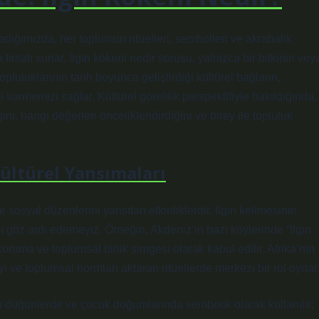
ladığımızda, her toplumun ritüelleri, sembolleri ve akrabalık
rsatı sunar. Ilgın kökeni nedir sorusu, yalnızca bir bitkinin vey
pluluklarının tarih boyunca geliştirdiği kültürel bağların,
sürmemizi sağlar. Kültürel görelilik perspektifiyle bakıldığında,
nı, hangi değerleri önceliklendirdiğini ve birey ile topluluk
Kültürel Yansımaları
ve sosyal düzenlerini yansıtan etkinliklerdir. Ilgın kelimesinin
nı göz ardı edemeyiz. Örneğin, Akdeniz’in bazı köylerinde “Ilgın
oruma ve toplumsal birlik simgesi olarak kabul edilir. Afrika’nın
iyi ve toplumsal normları aktaran ritüellerde merkezi bir rol oynar
arı düğünlerde ve çocuk doğumlarında sembolik olarak kullanılır;