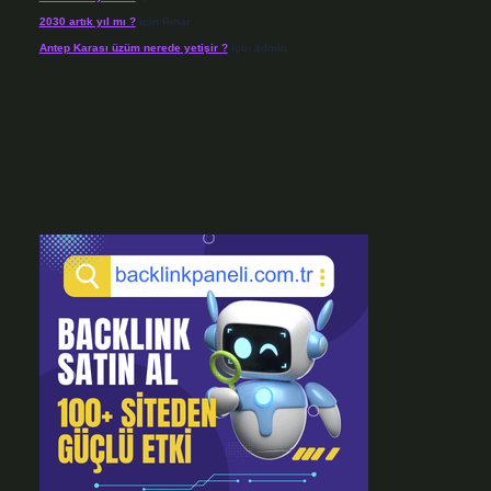
2030 artık yıl mı ?
için
Pınar
Antep Karası üzüm nerede yetişir ?
için
admin