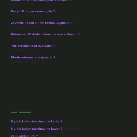
Ağustos 4, 2026
Dozyl 10 mg ne zaman içilir ?
Temmuz 30, 2026
Zeytinde kaolin kili ne zaman uygulanır ?
Temmuz 29, 2026
Kırkambar 40 Ambar Kremi ne için kullanılır ?
Temmuz 27, 2026
Yüz serumu nasıl uygulanır ?
Temmuz 26, 2026
Klorür referans aralığı nedir ?
Temmuz 25, 2026
Son yorumlar
8 yıllık kıdem tazminatı ne kadar ?
için
admin
8 yıllık kıdem tazminatı ne kadar ?
için
Nazan
2030 artık yıl mı ?
için
admin