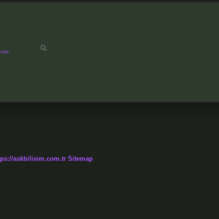
ızda
tps://askbilisim.com.tr
Sitemap