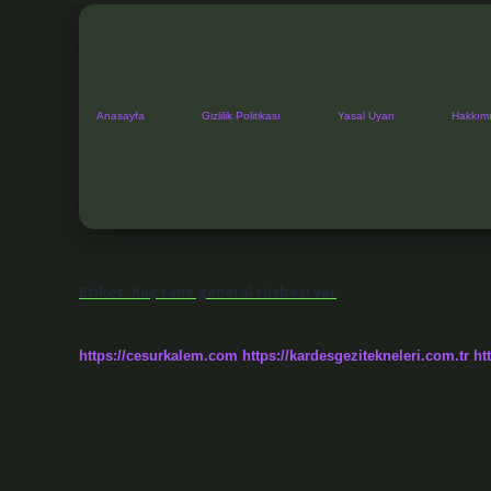
Anasayfa
Gizlilik Politikası
Yasal Uyarı
Hakkım
Etiket:
Kaç tane general rütbesi var
https://cesurkalem.com
https://kardesgezitekneleri.com.tr
ht