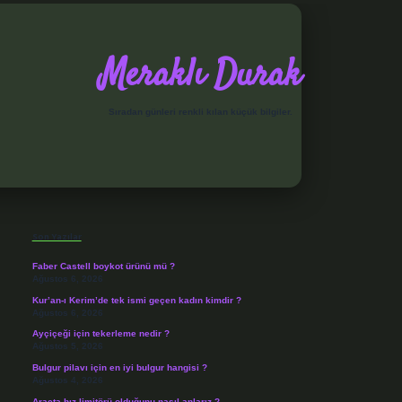
Meraklı Durak
Sıradan günleri renkli kılan küçük bilgiler.
Sidebar
elexbet
Son Yazılar
Faber Castell boykot ürünü mü ?
Ağustos 6, 2026
Kur’an-ı Kerim’de tek ismi geçen kadın kimdir ?
Ağustos 6, 2026
Ayçiçeği için tekerleme nedir ?
Ağustos 5, 2026
Bulgur pilavı için en iyi bulgur hangisi ?
Ağustos 4, 2026
Araçta hız limitörü olduğunu nasıl anlarız ?