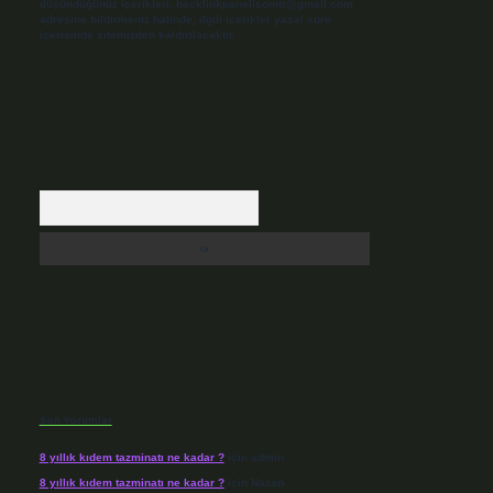
düşündüğünüz içerikleri,
backlinkpanelicomtr@gmail.com
adresine bildirmeniz halinde, ilgili içerikler yasal süre
içerisinde sitemizden kaldırılacaktır.
Arama
Son Yorumlar
8 yıllık kıdem tazminatı ne kadar ?
için
admin
8 yıllık kıdem tazminatı ne kadar ?
için
Nazan