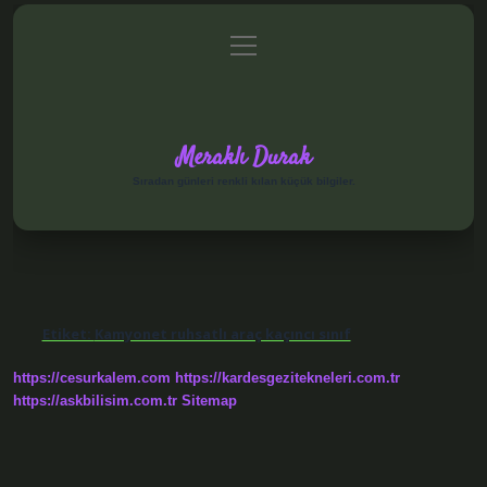
menüyü
Anasayfa
Gizlilik Politikası
Yasal Uyarı
aç
Hakkımızda
Meraklı Durak
Sıradan günleri renkli kılan küçük bilgiler.
Etiket:
Kamyonet ruhsatlı araç kaçıncı sınıf
https://cesurkalem.com
https://kardesgezitekneleri.com.tr
https://askbilisim.com.tr
Sitemap