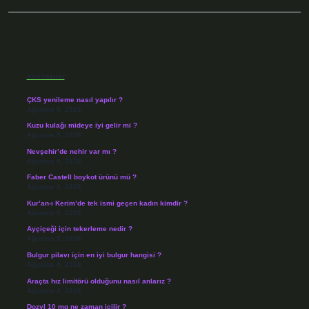
Sidebar
Son Yazılar
ÇKS yenileme nasıl yapılır ?
Ağustos 9, 2026
Kuzu kulağı mideye iyi gelir mi ?
Ağustos 8, 2026
Nevşehir’de nehir var mı ?
Ağustos 8, 2026
Faber Castell boykot ürünü mü ?
Ağustos 6, 2026
Kur’an-ı Kerim’de tek ismi geçen kadın kimdir ?
Ağustos 6, 2026
Ayçiçeği için tekerleme nedir ?
Ağustos 5, 2026
Bulgur pilavı için en iyi bulgur hangisi ?
Ağustos 4, 2026
Araçta hız limitörü olduğunu nasıl anlarız ?
Ağustos 4, 2026
Dozyl 10 mg ne zaman içilir ?