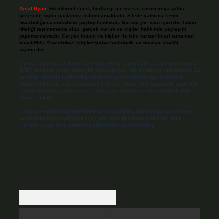
Yasal Uyarı:
Bu internet sitesi, herhangi bir marka, kurum veya şahıs
şirketi ile hiçbir bağlantısı bulunmamaktadır. Sitede yalnızca kendi
hazırladığımız makaleler paylaşılmaktadır. Burada yer alan içerikler haber
niteliği taşımamakta olup, gerçek kurum ve kişiler hakkında paylaşım
yapılmamaktadır. Gerçek kurum ve kişiler ile isim benzerlikleri tamamen
tesadüfidir. Sitemizdeki bilgiler taslak halindedir ve tavsiye niteliği
taşımazlar.
Sitemiz, 5651 Sayılı Kanun gereğince Bilgi Teknolojileri ve İletişim Kurumu
(BTK) tarafından onaylanmış bir Yer Sağlayıcı olarak hizmet vermektedir. Bu
nedenle, sitedeki içerikleri proaktif olarak denetleme veya araştırma
yükümlülüğümüz bulunmamaktadır. Ancak, üyelerimiz yazdıkları içeriklerin
sorumluluğunu taşımakta olup, siteye üye olarak bu sorumluluğu kabul
etmiş sayılırlar.
Hukuka ve yasal düzenlemelere aykırı olduğunu düşündüğünüz içerikleri,
backlinkpanelicomtr@gmail.com
adresine bildirmeniz halinde, ilgili
içerikler yasal süre içerisinde sitemizden kaldırılacaktır.
Arama