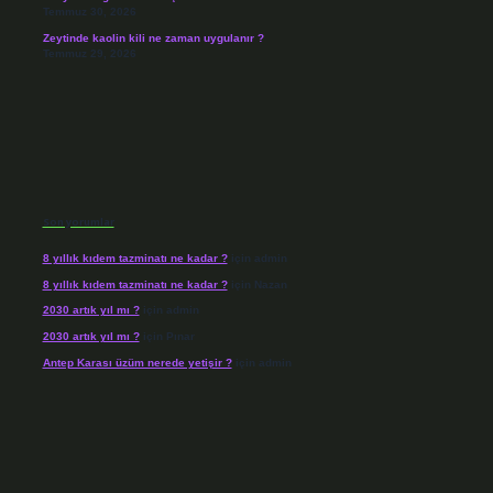
Temmuz 30, 2026
Zeytinde kaolin kili ne zaman uygulanır ?
Temmuz 29, 2026
Son yorumlar
8 yıllık kıdem tazminatı ne kadar ?
için
admin
8 yıllık kıdem tazminatı ne kadar ?
için
Nazan
2030 artık yıl mı ?
için
admin
2030 artık yıl mı ?
için
Pınar
Antep Karası üzüm nerede yetişir ?
için
admin