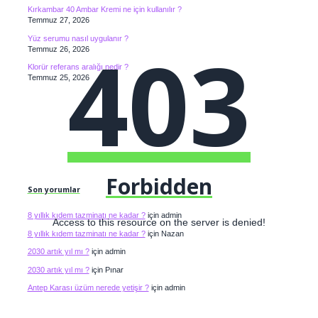
Kırkambar 40 Ambar Kremi ne için kullanılır ?
Temmuz 27, 2026
403
Yüz serumu nasıl uygulanır ?
Temmuz 26, 2026
Klorür referans aralığı nedir ?
Temmuz 25, 2026
Forbidden
Son yorumlar
8 yıllık kıdem tazminatı ne kadar ?
için
admin
Access to this resource on the server is denied!
8 yıllık kıdem tazminatı ne kadar ?
için
Nazan
2030 artık yıl mı ?
için
admin
2030 artık yıl mı ?
için
Pınar
Antep Karası üzüm nerede yetişir ?
için
admin