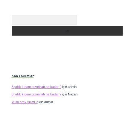
Arama
Son Yorumlar
8 yıllık kıdem tazminatı ne kadar ?
için
admin
8 yıllık kıdem tazminatı ne kadar ?
için
Nazan
2030 artık yıl mı ?
için
admin