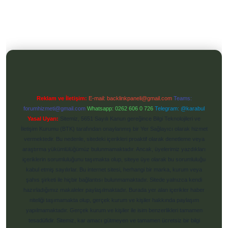
Reklam ve İletişim:
E-mail:
backlinkpaneli@gmail.com
Teams:
forumhizmeti@gmail.com
Whatsapp: 0262 606 0 726
Telegram: @karabul
Yasal Uyarı:
Sitemiz, 5651 Sayılı Kanun gereğince Bilgi Teknolojileri ve
İletişim Kurumu (BTK) tarafından onaylanmış bir Yer Sağlayıcı olarak hizmet
vermektedir. Bu nedenle, sitedeki içerikleri proaktif olarak denetleme veya
araştırma yükümlülüğümüz bulunmamaktadır. Ancak, üyelerimiz yazdıkları
içeriklerin sorumluluğunu taşımakta olup, siteye üye olarak bu sorumluluğu
kabul etmiş sayılırlar. Bu internet sitesi, herhangi bir marka, kurum veya
şahıs şirketi ile hiçbir bağlantısı bulunmamaktadır. Sitede yalnızca kendi
hazırladığımız makaleler paylaşılmaktadır. Burada yer alan içerikler haber
niteliği taşımamakta olup, gerçek kurum ve kişiler hakkında paylaşım
yapılmamaktadır. Gerçek kurum ve kişiler ile isim benzerlikleri tamamen
tesadüfidir. Sitemiz, kar amacı gütmeyen ve tamamen ücretsiz bir bilgi