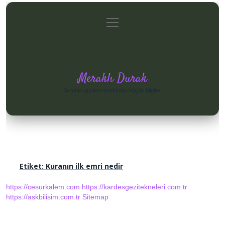
menüyü
Anasayfa
Gizlilik Politikası
Yasal Uyarı
aç
Hakkımızda
Meraklı Durak
Sıradan günleri renkli kılan küçük bilgiler.
Etiket:
Kuranın ilk emri nedir
https://cesurkalem.com
https://kardesgezitekneleri.com.tr
https://askbilisim.com.tr
Sitemap