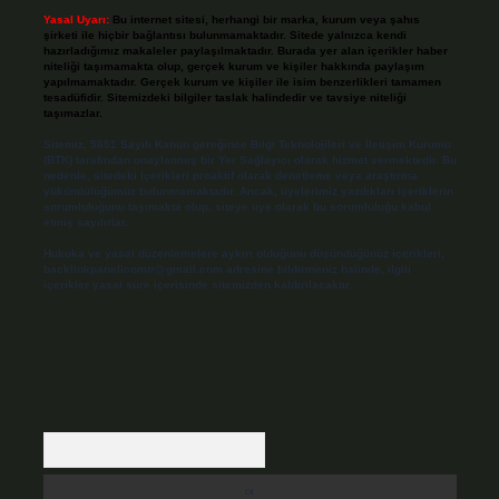
Yasal Uyarı:
Bu internet sitesi, herhangi bir marka, kurum veya şahıs
şirketi ile hiçbir bağlantısı bulunmamaktadır. Sitede yalnızca kendi
hazırladığımız makaleler paylaşılmaktadır. Burada yer alan içerikler haber
niteliği taşımamakta olup, gerçek kurum ve kişiler hakkında paylaşım
yapılmamaktadır. Gerçek kurum ve kişiler ile isim benzerlikleri tamamen
tesadüfidir. Sitemizdeki bilgiler taslak halindedir ve tavsiye niteliği
taşımazlar.
Sitemiz, 5651 Sayılı Kanun gereğince Bilgi Teknolojileri ve İletişim Kurumu
(BTK) tarafından onaylanmış bir Yer Sağlayıcı olarak hizmet vermektedir. Bu
nedenle, sitedeki içerikleri proaktif olarak denetleme veya araştırma
yükümlülüğümüz bulunmamaktadır. Ancak, üyelerimiz yazdıkları içeriklerin
sorumluluğunu taşımakta olup, siteye üye olarak bu sorumluluğu kabul
etmiş sayılırlar.
Hukuka ve yasal düzenlemelere aykırı olduğunu düşündüğünüz içerikleri,
backlinkpanelicomtr@gmail.com
adresine bildirmeniz halinde, ilgili
içerikler yasal süre içerisinde sitemizden kaldırılacaktır.
Arama