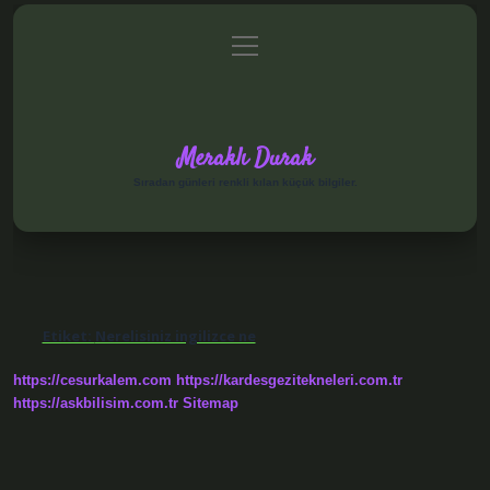
menüyü
Anasayfa
Gizlilik Politikası
Yasal Uyarı
aç
Hakkımızda
Meraklı Durak
Sıradan günleri renkli kılan küçük bilgiler.
Etiket:
Nerelisiniz ingilizce ne
https://cesurkalem.com
https://kardesgezitekneleri.com.tr
https://askbilisim.com.tr
Sitemap