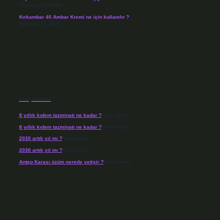
Temmuz 29, 2026
Kırkambar 40 Ambar Kremi ne için kullanılır ?
Temmuz 27, 2026
Son yorumlar
8 yıllık kıdem tazminatı ne kadar ?
için
admin
8 yıllık kıdem tazminatı ne kadar ?
için
Nazan
2030 artık yıl mı ?
için
admin
2030 artık yıl mı ?
için
Pınar
Antep Karası üzüm nerede yetişir ?
için
admin