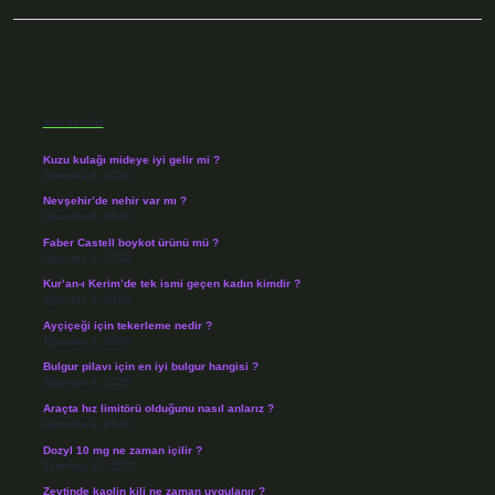
Sidebar
Son Yazılar
Kuzu kulağı mideye iyi gelir mi ?
Ağustos 8, 2026
Nevşehir’de nehir var mı ?
Ağustos 8, 2026
Faber Castell boykot ürünü mü ?
Ağustos 6, 2026
Kur’an-ı Kerim’de tek ismi geçen kadın kimdir ?
Ağustos 6, 2026
Ayçiçeği için tekerleme nedir ?
Ağustos 5, 2026
Bulgur pilavı için en iyi bulgur hangisi ?
Ağustos 4, 2026
Araçta hız limitörü olduğunu nasıl anlarız ?
Ağustos 4, 2026
Dozyl 10 mg ne zaman içilir ?
Temmuz 30, 2026
Zeytinde kaolin kili ne zaman uygulanır ?