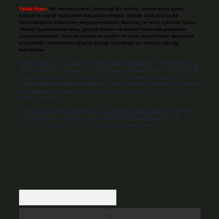
Yasal Uyarı:
Bu internet sitesi, herhangi bir marka, kurum veya şahıs
şirketi ile hiçbir bağlantısı bulunmamaktadır. Sitede yalnızca kendi
hazırladığımız makaleler paylaşılmaktadır. Burada yer alan içerikler haber
niteliği taşımamakta olup, gerçek kurum ve kişiler hakkında paylaşım
yapılmamaktadır. Gerçek kurum ve kişiler ile isim benzerlikleri tamamen
tesadüfidir. Sitemizdeki bilgiler taslak halindedir ve tavsiye niteliği
taşımazlar.
Sitemiz, 5651 Sayılı Kanun gereğince Bilgi Teknolojileri ve İletişim Kurumu
(BTK) tarafından onaylanmış bir Yer Sağlayıcı olarak hizmet vermektedir. Bu
nedenle, sitedeki içerikleri proaktif olarak denetleme veya araştırma
yükümlülüğümüz bulunmamaktadır. Ancak, üyelerimiz yazdıkları içeriklerin
sorumluluğunu taşımakta olup, siteye üye olarak bu sorumluluğu kabul
etmiş sayılırlar.
Hukuka ve yasal düzenlemelere aykırı olduğunu düşündüğünüz içerikleri,
backlinkpanelicomtr@gmail.com
adresine bildirmeniz halinde, ilgili
içerikler yasal süre içerisinde sitemizden kaldırılacaktır.
Arama