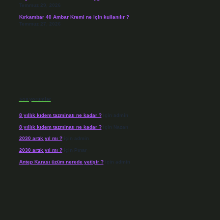
Temmuz 29, 2026
Kırkambar 40 Ambar Kremi ne için kullanılır ?
Temmuz 27, 2026
Son yorumlar
8 yıllık kıdem tazminatı ne kadar ?
için
admin
8 yıllık kıdem tazminatı ne kadar ?
için
Nazan
2030 artık yıl mı ?
için
admin
2030 artık yıl mı ?
için
Pınar
Antep Karası üzüm nerede yetişir ?
için
admin