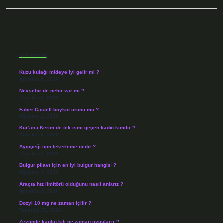
Sidebar
Son Yazılar
Kuzu kulağı mideye iyi gelir mi ?
Ağustos 8, 2026
Nevşehir’de nehir var mı ?
Ağustos 8, 2026
Faber Castell boykot ürünü mü ?
Ağustos 6, 2026
Kur’an-ı Kerim’de tek ismi geçen kadın kimdir ?
Ağustos 6, 2026
Ayçiçeği için tekerleme nedir ?
Ağustos 5, 2026
Bulgur pilavı için en iyi bulgur hangisi ?
Ağustos 4, 2026
Araçta hız limitörü olduğunu nasıl anlarız ?
Ağustos 4, 2026
Dozyl 10 mg ne zaman içilir ?
Temmuz 30, 2026
Zeytinde kaolin kili ne zaman uygulanır ?