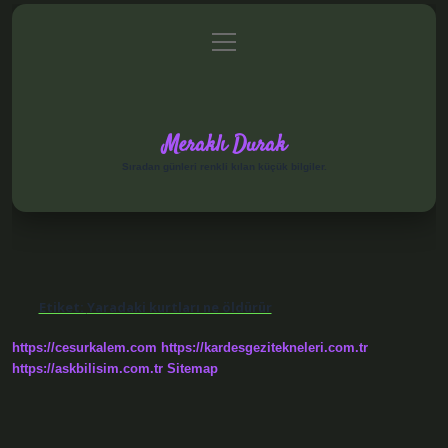
menüyü
Anasayfa
Gizlilik Politikası
Yasal Uyarı
aç
Hakkımızda
Meraklı Durak
Sıradan günleri renkli kılan küçük bilgiler.
Etiket:
Yaradaki kurtları ne öldürür
https://cesurkalem.com
https://kardesgezitekneleri.com.tr
https://askbilisim.com.tr
Sitemap