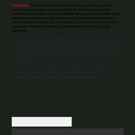
Yasal Uyarı:
Bu internet sitesi, herhangi bir marka, kurum veya şahıs
şirketi ile hiçbir bağlantısı bulunmamaktadır. Sitede yalnızca kendi
hazırladığımız makaleler paylaşılmaktadır. Burada yer alan içerikler haber
niteliği taşımamakta olup, gerçek kurum ve kişiler hakkında paylaşım
yapılmamaktadır. Gerçek kurum ve kişiler ile isim benzerlikleri tamamen
tesadüfidir. Sitemizdeki bilgiler taslak halindedir ve tavsiye niteliği
taşımazlar.
Sitemiz, 5651 Sayılı Kanun gereğince Bilgi Teknolojileri ve İletişim Kurumu
(BTK) tarafından onaylanmış bir Yer Sağlayıcı olarak hizmet vermektedir. Bu
nedenle, sitedeki içerikleri proaktif olarak denetleme veya araştırma
yükümlülüğümüz bulunmamaktadır. Ancak, üyelerimiz yazdıkları içeriklerin
sorumluluğunu taşımakta olup, siteye üye olarak bu sorumluluğu kabul
etmiş sayılırlar.
Hukuka ve yasal düzenlemelere aykırı olduğunu düşündüğünüz içerikleri,
backlinkpanelicomtr@gmail.com
adresine bildirmeniz halinde, ilgili
içerikler yasal süre içerisinde sitemizden kaldırılacaktır.
Arama