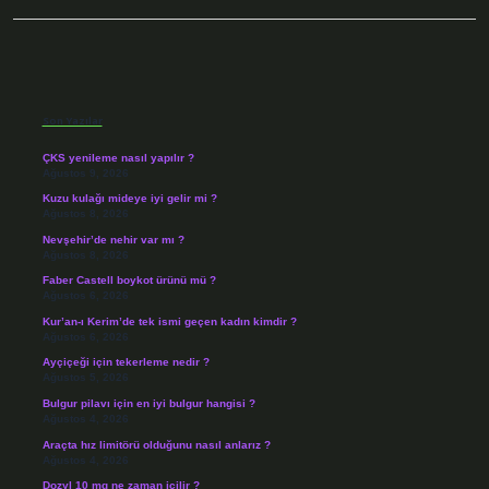
Sidebar
Son Yazılar
ÇKS yenileme nasıl yapılır ?
Ağustos 9, 2026
Kuzu kulağı mideye iyi gelir mi ?
Ağustos 8, 2026
Nevşehir’de nehir var mı ?
Ağustos 8, 2026
Faber Castell boykot ürünü mü ?
Ağustos 6, 2026
Kur’an-ı Kerim’de tek ismi geçen kadın kimdir ?
Ağustos 6, 2026
Ayçiçeği için tekerleme nedir ?
Ağustos 5, 2026
Bulgur pilavı için en iyi bulgur hangisi ?
Ağustos 4, 2026
Araçta hız limitörü olduğunu nasıl anlarız ?
Ağustos 4, 2026
Dozyl 10 mg ne zaman içilir ?