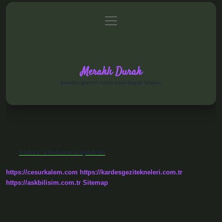
menüyü
Anasayfa
Gizlilik Politikası
Yasal Uyarı
aç
Hakkımızda
Meraklı Durak
Sıradan günleri renkli kılan küçük bilgiler.
Etiket:
0 Kelvine ulaşıldı mı
https://cesurkalem.com
https://kardesgezitekneleri.com.tr
https://askbilisim.com.tr
Sitemap