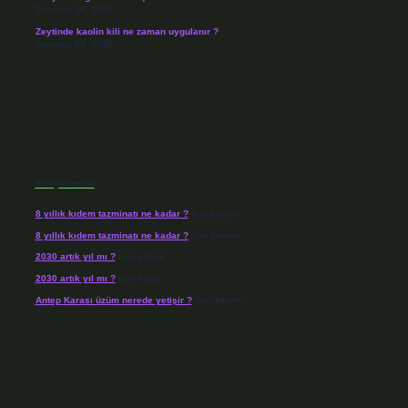
Temmuz 30, 2026
Zeytinde kaolin kili ne zaman uygulanır ?
Temmuz 29, 2026
Son yorumlar
8 yıllık kıdem tazminatı ne kadar ?
için
admin
8 yıllık kıdem tazminatı ne kadar ?
için
Nazan
2030 artık yıl mı ?
için
admin
2030 artık yıl mı ?
için
Pınar
Antep Karası üzüm nerede yetişir ?
için
admin