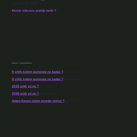
Temmuz 26, 2026
Klorür referans aralığı nedir ?
Temmuz 25, 2026
Son yorumlar
8 yıllık kıdem tazminatı ne kadar ?
için
admin
8 yıllık kıdem tazminatı ne kadar ?
için
Nazan
2030 artık yıl mı ?
için
admin
2030 artık yıl mı ?
için
Pınar
Antep Karası üzüm nerede yetişir ?
için
admin