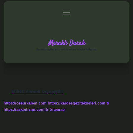
menüyü
Anasayfa
Gizlilik Politikası
Yasal Uyarı
aç
Hakkımızda
Meraklı Durak
Sıradan günleri renkli kılan küçük bilgiler.
Etiket:
Aleviler kaça ayrılır
https://cesurkalem.com
https://kardesgezitekneleri.com.tr
https://askbilisim.com.tr
Sitemap