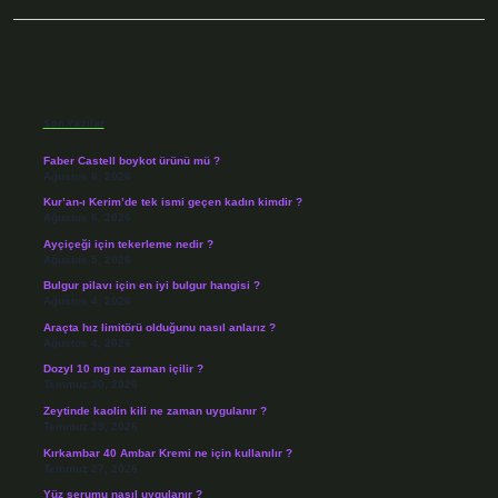
Sidebar
Son Yazılar
Faber Castell boykot ürünü mü ?
Ağustos 6, 2026
Kur’an-ı Kerim’de tek ismi geçen kadın kimdir ?
Ağustos 6, 2026
Ayçiçeği için tekerleme nedir ?
Ağustos 5, 2026
Bulgur pilavı için en iyi bulgur hangisi ?
Ağustos 4, 2026
Araçta hız limitörü olduğunu nasıl anlarız ?
Ağustos 4, 2026
Dozyl 10 mg ne zaman içilir ?
Temmuz 30, 2026
Zeytinde kaolin kili ne zaman uygulanır ?
Temmuz 29, 2026
Kırkambar 40 Ambar Kremi ne için kullanılır ?
Temmuz 27, 2026
Yüz serumu nasıl uygulanır ?