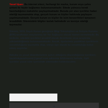
Yasal Uyarı:
Bu internet sitesi, herhangi bir marka, kurum veya şahıs
şirketi ile hiçbir bağlantısı bulunmamaktadır. Sitede yalnızca kendi
hazırladığımız makaleler paylaşılmaktadır. Burada yer alan içerikler haber
niteliği taşımamakta olup, gerçek kurum ve kişiler hakkında paylaşım
yapılmamaktadır. Gerçek kurum ve kişiler ile isim benzerlikleri tamamen
tesadüfidir. Sitemizdeki bilgiler taslak halindedir ve tavsiye niteliği
taşımazlar.
Sitemiz, 5651 Sayılı Kanun gereğince Bilgi Teknolojileri ve İletişim Kurumu
(BTK) tarafından onaylanmış bir Yer Sağlayıcı olarak hizmet vermektedir. Bu
nedenle, sitedeki içerikleri proaktif olarak denetleme veya araştırma
yükümlülüğümüz bulunmamaktadır. Ancak, üyelerimiz yazdıkları içeriklerin
sorumluluğunu taşımakta olup, siteye üye olarak bu sorumluluğu kabul
etmiş sayılırlar.
Hukuka ve yasal düzenlemelere aykırı olduğunu düşündüğünüz içerikleri,
backlinkpanelicomtr@gmail.com
adresine bildirmeniz halinde, ilgili
içerikler yasal süre içerisinde sitemizden kaldırılacaktır.
Arama