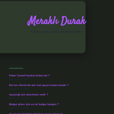
Meraklı Durak
Sıradan günleri renkli kılan küçük bilgiler.
Sidebar
elexbet
Son Yazılar
Faber Castell boykot ürünü mü ?
Ağustos 6, 2026
Kur’an-ı Kerim’de tek ismi geçen kadın kimdir ?
Ağustos 6, 2026
Ayçiçeği için tekerleme nedir ?
Ağustos 5, 2026
Bulgur pilavı için en iyi bulgur hangisi ?
Ağustos 4, 2026
Araçta hız limitörü olduğunu nasıl anlarız ?