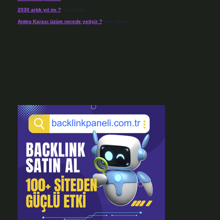
2030 artık yıl mı ?
için
Pınar
Antep Karası üzüm nerede yetişir ?
için
admin