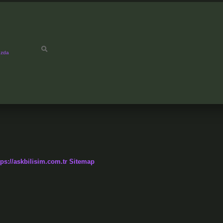
ızda
tps://askbilisim.com.tr
Sitemap