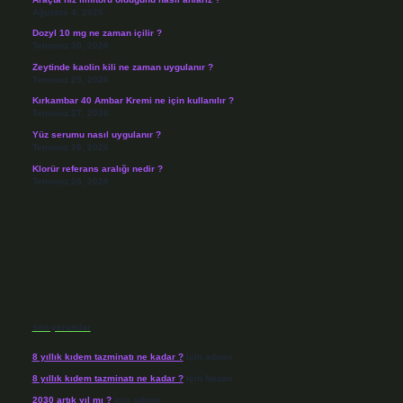
Ağustos 4, 2026
Dozyl 10 mg ne zaman içilir ?
Temmuz 30, 2026
Zeytinde kaolin kili ne zaman uygulanır ?
Temmuz 29, 2026
Kırkambar 40 Ambar Kremi ne için kullanılır ?
Temmuz 27, 2026
Yüz serumu nasıl uygulanır ?
Temmuz 26, 2026
Klorür referans aralığı nedir ?
Temmuz 25, 2026
Son yorumlar
8 yıllık kıdem tazminatı ne kadar ?
için
admin
8 yıllık kıdem tazminatı ne kadar ?
için
Nazan
2030 artık yıl mı ?
için
admin