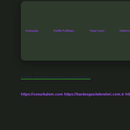
Anasayfa
Gizlilik Politikası
Yasal Uyarı
Hakkım
Etiket:
Bimarhane nedir karahanlılar
https://cesurkalem.com
https://kardesgezitekneleri.com.tr
ht