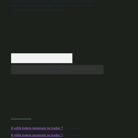
düşündüğünüz içerikleri,
backlinkpanelicomtr@gmail.com
adresine bildirmeniz halinde, ilgili içerikler yasal süre
içerisinde sitemizden kaldırılacaktır.
Arama
Son Yorumlar
8 yıllık kıdem tazminatı ne kadar ?
için
admin
8 yıllık kıdem tazminatı ne kadar ?
için
Nazan