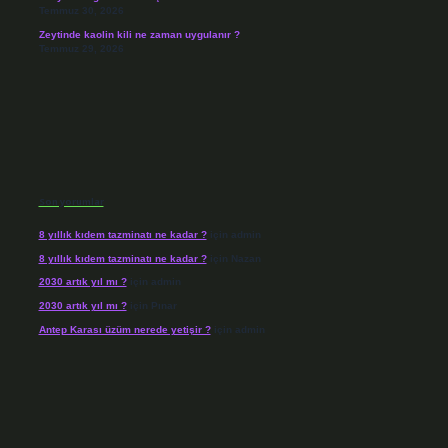
Temmuz 30, 2026
Zeytinde kaolin kili ne zaman uygulanır ?
Temmuz 29, 2026
Son yorumlar
8 yıllık kıdem tazminatı ne kadar ?
için
admin
8 yıllık kıdem tazminatı ne kadar ?
için
Nazan
2030 artık yıl mı ?
için
admin
2030 artık yıl mı ?
için
Pınar
Antep Karası üzüm nerede yetişir ?
için
admin