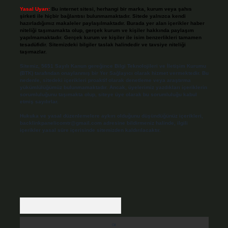
Yasal Uyarı:
Bu internet sitesi, herhangi bir marka, kurum veya şahıs
şirketi ile hiçbir bağlantısı bulunmamaktadır. Sitede yalnızca kendi
hazırladığımız makaleler paylaşılmaktadır. Burada yer alan içerikler haber
niteliği taşımamakta olup, gerçek kurum ve kişiler hakkında paylaşım
yapılmamaktadır. Gerçek kurum ve kişiler ile isim benzerlikleri tamamen
tesadüfidir. Sitemizdeki bilgiler taslak halindedir ve tavsiye niteliği
taşımazlar.
Sitemiz, 5651 Sayılı Kanun gereğince Bilgi Teknolojileri ve İletişim Kurumu
(BTK) tarafından onaylanmış bir Yer Sağlayıcı olarak hizmet vermektedir. Bu
nedenle, sitedeki içerikleri proaktif olarak denetleme veya araştırma
yükümlülüğümüz bulunmamaktadır. Ancak, üyelerimiz yazdıkları içeriklerin
sorumluluğunu taşımakta olup, siteye üye olarak bu sorumluluğu kabul
etmiş sayılırlar.
Hukuka ve yasal düzenlemelere aykırı olduğunu düşündüğünüz içerikleri,
backlinkpanelicomtr@gmail.com
adresine bildirmeniz halinde, ilgili
içerikler yasal süre içerisinde sitemizden kaldırılacaktır.
Arama