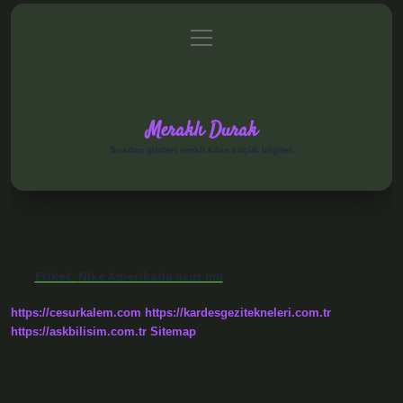
menüyü
Anasayfa
Gizlilik Politikası
Yasal Uyarı
aç
Hakkımızda
Meraklı Durak
Sıradan günleri renkli kılan küçük bilgiler.
Etiket:
Nike Amerikada ucuz mu
https://cesurkalem.com
https://kardesgezitekneleri.com.tr
https://askbilisim.com.tr
Sitemap