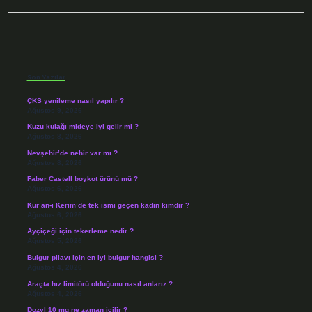
Sidebar
Son Yazılar
ÇKS yenileme nasıl yapılır ?
Ağustos 9, 2026
Kuzu kulağı mideye iyi gelir mi ?
Ağustos 8, 2026
Nevşehir’de nehir var mı ?
Ağustos 8, 2026
Faber Castell boykot ürünü mü ?
Ağustos 6, 2026
Kur’an-ı Kerim’de tek ismi geçen kadın kimdir ?
Ağustos 6, 2026
Ayçiçeği için tekerleme nedir ?
Ağustos 5, 2026
Bulgur pilavı için en iyi bulgur hangisi ?
Ağustos 4, 2026
Araçta hız limitörü olduğunu nasıl anlarız ?
Ağustos 4, 2026
Dozyl 10 mg ne zaman içilir ?